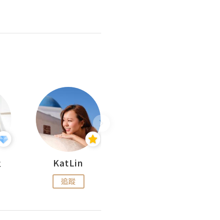
杜
KatLin
Missmiki 米奇小姐
追蹤
追蹤