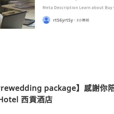
Meta Description Learn about Buy 
ncluding account age, security ris
ership, recovery, account protecti
rt56yrt5y
3小時前
count management practice
& Prewedding package】
 Hotel 西貢酒店