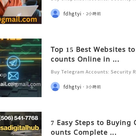
Marketing Strategies & Safe Altern
For more information,just knock us
fdhgtyi
2小時前
📱 Telegram:@getpvatop 🌐🌿💌🧿
Top 15 Best Websites t
counts Online in ...
Buy Telegram Accounts: Security Ri
Marketing Strategies & Safe Altern
For more information,just knock us
fdhgtyi
3小時前
📱 Telegram:@getpvatop 🌐🌿💌🧿
7 Easy Steps to Buying
ounts Complete ...