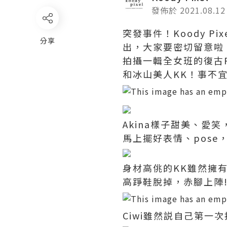
發佈於 2021.08.12
突發事件！Koody Pix
分享
出，大家要密切留意啦！真
拍攝一輯全女班的復古Pr
和冰山美人KK！事不
Akina樣子甜美、愛
馬上擺好表情、pose
身材高佻的KK雖然擁
高踭鞋脫掉，赤腳上陣
Ciwi雖然説自己第一