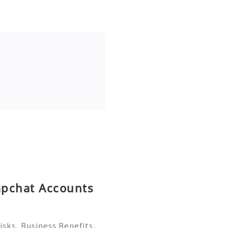
napchat Accounts
sks, Business Benefits,