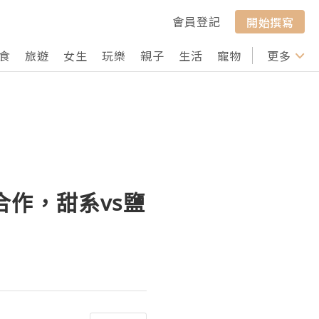
會員登記
開始撰寫
食
旅遊
女生
玩樂
親子
生活
寵物
行山
更多
打卡
首度合作，甜系vs鹽