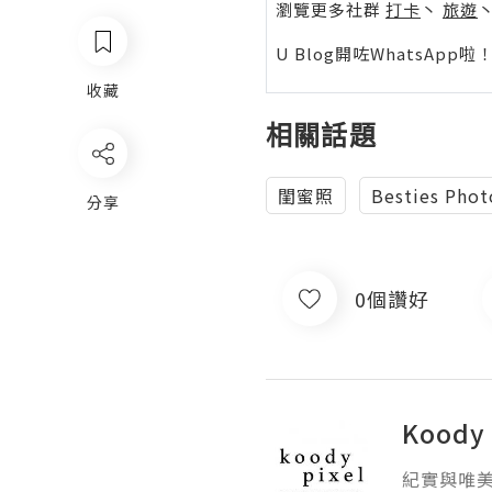
瀏覽更多社群
打卡
丶
旅遊
U Blog開咗WhatsAp
收藏
相關話題
閨蜜照
Besties Pho
分享
0個讚好
Koody 
紀實與唯美