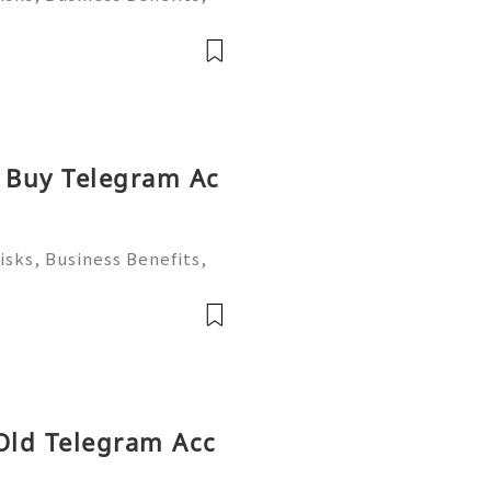
atives in 2026 💫💎📲✨🌍
!💫💎📲✨🌍 🌐🌿💌🧿💫⏱🛒
💫⏱🛒📱 WhatsAp
o Buy Telegram Ac
sks, Business Benefits,
atives in 2026 💫💎📲✨🌍
!💫💎📲✨🌍 🌐🌿💌🧿💫⏱🛒
💫⏱🛒📱 WhatsAp
 Old Telegram Acc