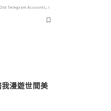
Old Telegram Accounts, i
ks, privacy concerns, own
on, and safer Telegram ac
感謝你陪我漫遊世間美