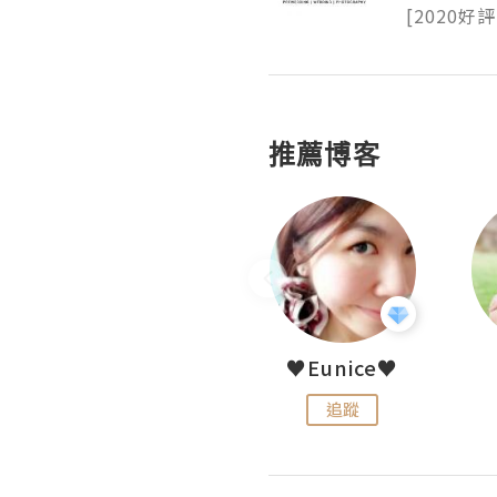
[2020好評
推薦博客
LoveCath 夏沫
♥Eunice♥
追蹤
追蹤