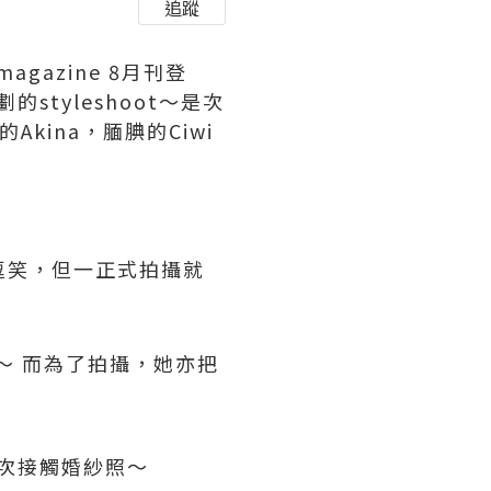
追蹤
agazine 8月刊登
styleshoot～是次
kina，腼腆的Ciwi
都逗笑，但一正式拍攝就
～ 而為了拍攝，她亦把
首次接觸婚紗照～