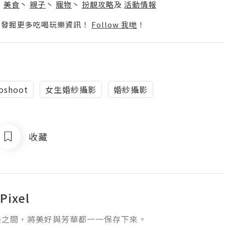
丶
美食
丶
親子
丶
寵物
丶
扮靚攻略
及
活動情報
p啦！發掘更多吃喝玩樂資訊！
Follow 我哋
！
toshoot
女生婚紗攝影
婚紗攝影
收藏
Pixel
之間，將美好與芳華都一一保存下來。 
