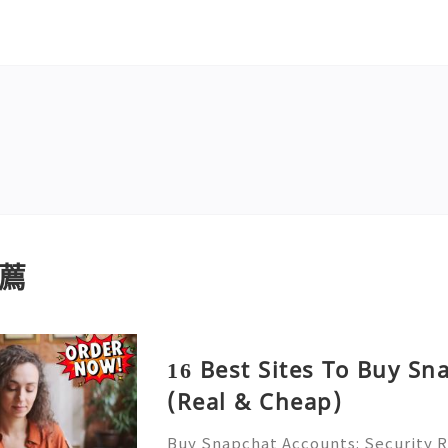
薦
16 Best Sites To Buy S
(Real & Cheap)
Buy Snapchat Accounts: Security Ri