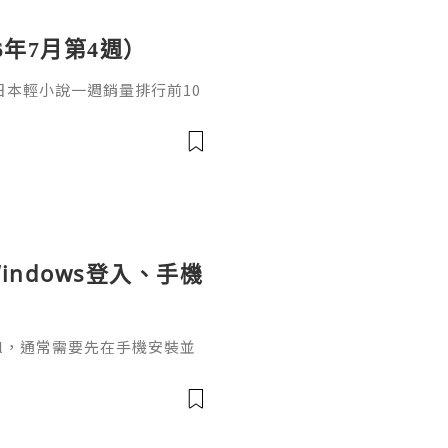
6年7月第4週）
日，日本輕小說一週銷量排行前10
cacia封面插畫：梅まろ卷
i出版社：角川發售日：2026
馴獸師慢生活16作者：棚架ユウ
：2026年08月銷售數：3,7
indows登入、手機
ignal，通常需要先在手機安裝並
掃描電腦畫面的二維碼，把桌面