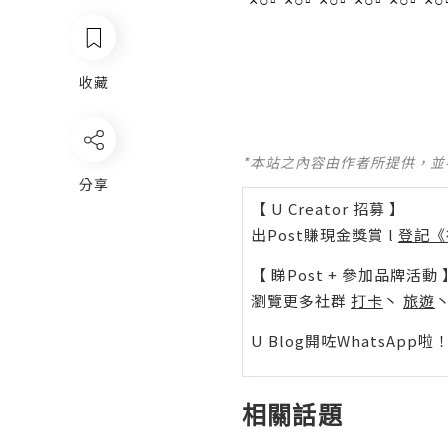
*×○▫*×○▫*×○▫*×○▫*×○▫*×○
收藏
*本站之內容由作者所提供，
分享
【 U Creator 招募 】
出Post賺現金獎賞 l
登記《
【 睇Post + 參加品牌活動 
瀏覽更多社群
打卡
丶
旅遊
U Blog開咗WhatsAp
相關話題