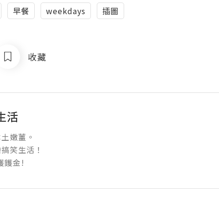
早餐
weekdays
插圖
收藏
生活
土嫩薑。

搞笑生活！

鑊鑊金!