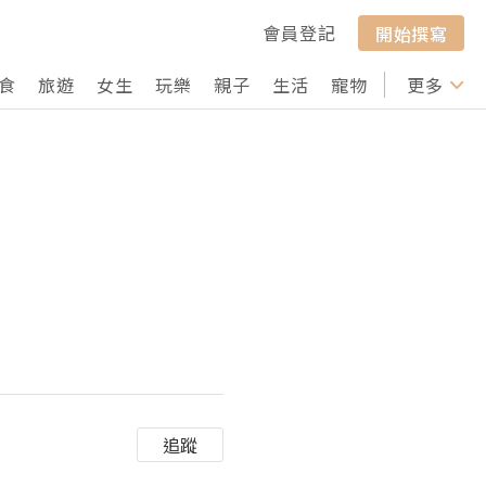
會員登記
開始撰寫
食
旅遊
女生
玩樂
親子
生活
寵物
行山
更多
打卡
追蹤