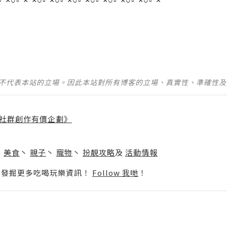
▫*×○▫*×*×○▫*×○▫*×○▫*×○▫*×○▫*×○▫*×○▫*×
並不代表本站的立場。因此本站對所有博客的立場、真實性、準確性
社群創作有價企劃》
】
丶
美食
丶
親子
丶
寵物
丶
扮靚攻略
及
活動情報
p啦！發掘更多吃喝玩樂資訊！
Follow 我哋
！