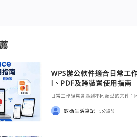
薦
WPS辦公軟件適合日常工作嗎
l、PDF及跨裝置使用指南
日常工作經常會遇到不同類型的文件：同事
供 Excel 表格、開會前要修改 Powe
PDF。 如果每種文件都要使用不同程
數碼生活筆記
5分鐘前
少人會接觸 WPS Offic