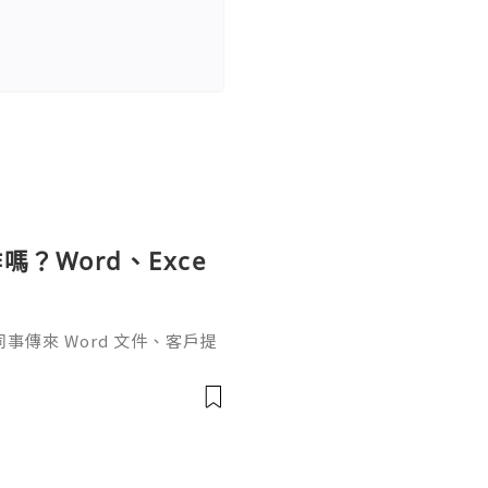
？Word、Exce
傳來 Word 文件、客戶提
rPoint，最後又要把資料整理成
式，處理起來比較零散。因此不