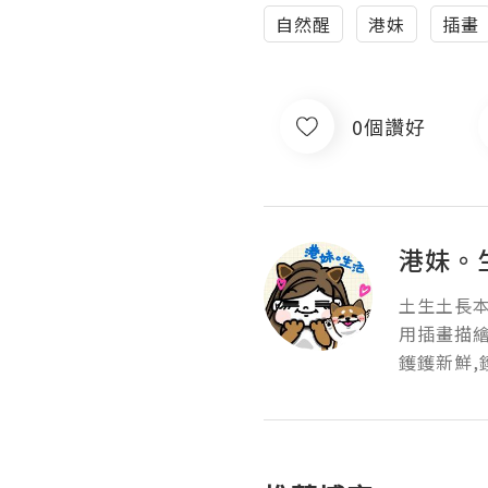
自然醒
港妹
插畫
0個讚好
港妹。
土生土長本
用插畫描繪
鑊鑊新鮮,