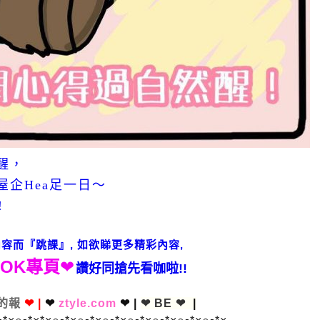
醒，
企Hea足一日～
!
容而『跳課』, 如欲睇更多精彩內容,
OOK專頁
❤
讚好同搶先看咖啦!!
的報
❤ |
❤
ztyle.com
❤ |
❤
BE
❤
|