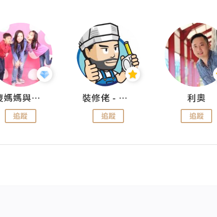
儍媽媽與兩隻小魔怪之家
裝修佬 - 香港一站式網上裝修平台
利奧
追蹤
追蹤
追蹤