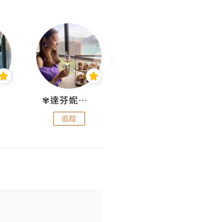
✾達芬妮•愛孩子•愛生活✾
wendysugar享受生活gogogo
追蹤
追蹤