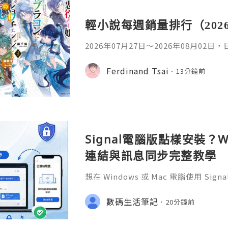
輕小說每週銷量排行（202
2026年07月27日〜2026年08月02
名如下。1. 魔法少女的魔女審判作者：A
首・文字插畫：すがわらおむ,maruch
Ferdinand Tsai
13分鐘前
年08月銷售數：10,281部2. 落後的
插畫：Nardack出版社：微雜誌社發售日
76部3. 反派千金轉職成超級兄控9作者
Signal電腦版點樣安裝？W
連結與訊息同步完整教學
想在 Windows 或 Mac 電腦使用 S
完成 Signal 帳號註冊，再透過手機
版設成已連結裝置。
數碼生活筆記
20分鐘前