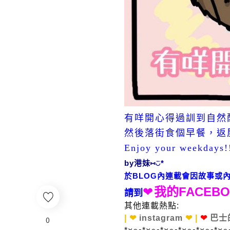
有咩開心得過訓到自然
然後落街食個早餐，返屋
Enjoy your weekdays!
by港妹⑅◡̈*
於BLOG內連載會因故事或內
❤
我的FACEB
請到
其他連載熱點:
| ❤
instagram
❤ |
❤
巴士
0