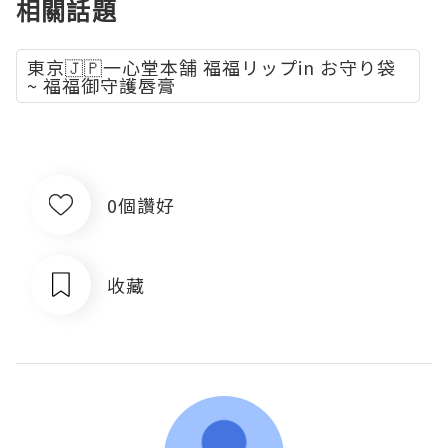
相關話題
東京🇯🇵一心堂本舗 福福リップin お守り袋
~ 福福御守護唇膏
0個讚好
收藏