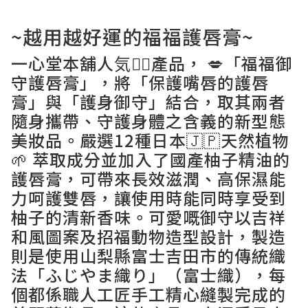
~越用越好運的福福護唇膏~
一心堂本舖人気👍🏻產品， 💋「福福御
守護唇膏」，將「保護嘴唇的護唇
膏」與「護身御守」結合，取其兩者
隨身攜帶、守護身體之含義的新型態
美妝品。嚴選12種日本🇯🇵天然植物
🌱 萃取成分並加入了國產柚子精油的
護唇膏，可帶來長效滋潤、高保濕能
力呵護雙唇，讓使用時能同時享受到
柚子的清新香味。可愛嘅御守以吉祥
和風圖案及招福動物造型設計，製造
則是使用山梨縣富士吉田市的傳統織
法「ふじやま織り」（富士織），每
個都係職人工匠手工精心縫製完成的