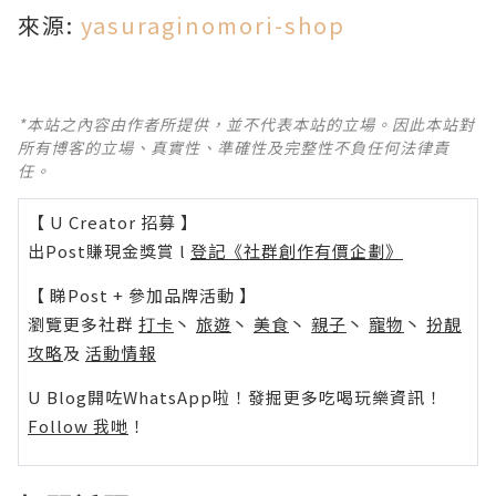
來源:
yasuraginomori-shop
*本站之內容由作者所提供，並不代表本站的立場。因此本站對
所有博客的立場、真實性、準確性及完整性不負任何法律責
任。
【 U Creator 招募 】
出Post賺現金獎賞 l
登記《社群創作有價企劃》
【 睇Post + 參加品牌活動 】
瀏覽更多社群
打卡
丶
旅遊
丶
美食
丶
親子
丶
寵物
丶
扮靚
攻略
及
活動情報
U Blog開咗WhatsApp啦！發掘更多吃喝玩樂資訊！
Follow 我哋
！