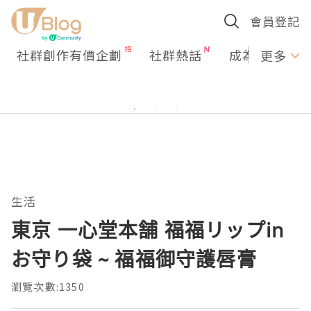
會員登記
社群創作有價企劃
社群熱話
成為U Creato
更多
生活
東京 一心堂本舗 福福リップin
お守り袋 ~ 福福御守護唇膏
瀏覽次數:1350