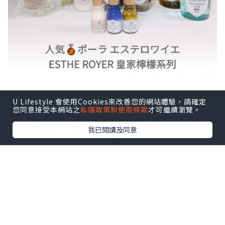
體驗地中海度假🏖般的感覺。加入了
U Lifestyle 會使用Cookies來改善您的網站體驗，請確定
您同意接受本網站之
私隱政策和使用條款
才可繼續瀏覽。
海洋🌊膠原蛋白及橄欖🫒角鯊烷等保
濕💧成分，防止乾燥及有效提升肌膚
我已閱讀及同意
和頭髮的光澤✨。清新的檸檬🍋、薰
衣草香味，特別適合夏天使用。此系
列清爽控油又補濕非常適合頭皮肌膚
容易出油人士。
【主要成分及功效】