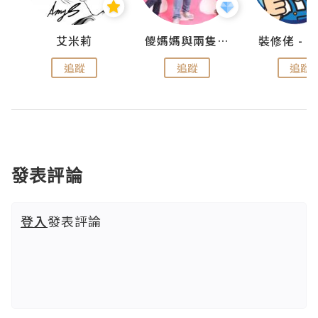
點滴
艾米莉
儍媽媽與兩隻小魔怪之家
追蹤
追蹤
追蹤
發表評論
登入
發表評論