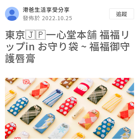
港爸生活享受分享
追蹤
發佈於 2022.10.25
東京🇯🇵
一心堂本舗
福福リ
ップin お守り袋 ~
福福御守
護唇膏