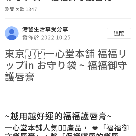
瀏覽次數:1347
港爸生活享受分享
追蹤
發佈於 2022.10.25
東京🇯🇵
一心堂本舗
福福リ
ップin お守り袋 ~
福福御守
護唇膏