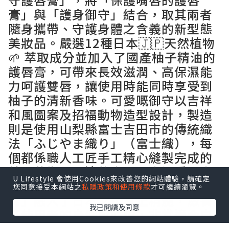
~越用越好運的福福護唇膏~
一心堂本舖人気👍🏻產品， 💋「福福御
守護唇膏」，將「保護嘴唇的護唇
膏」與「護身御守」結合，取其兩者
隨身攜帶、守護身體之含義的新型態
美妝品。嚴選12種日本🇯🇵天然植物
🌱 萃取成分並加入了國產柚子精油的
護唇膏，可帶來長效滋潤、高保濕能
力呵護雙唇，讓使用時能同時享受到
U Lifestyle 會使用Cookies來改善您的網站體驗，請確定
您同意接受本網站之
私隱政策和使用條款
才可繼續瀏覽。
柚子的清新香味。可愛嘅御守以吉祥
和風圖案及招福動物造型設計，製造
我已閱讀及同意
則是使用山梨縣富士吉田市的傳統織