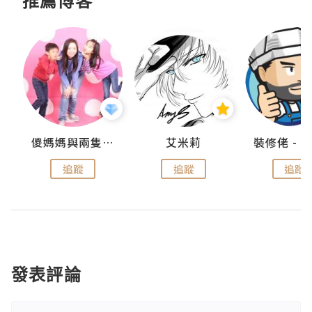
推薦博客
點滴
儍媽媽與兩隻小魔怪之家
艾米莉
追蹤
追蹤
追蹤
發表評論