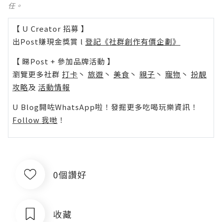
任。
【 U Creator 招募 】
出Post賺現金獎賞 l
登記《社群創作有價企劃》
【 睇Post + 參加品牌活動 】
瀏覽更多社群
打卡
丶
旅遊
丶
美食
丶
親子
丶
寵物
丶
扮靚
攻略
及
活動情報
U Blog開咗WhatsApp啦！發掘更多吃喝玩樂資訊！
Follow 我哋
！
0個讚好
收藏