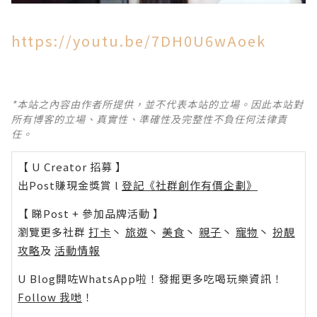
https://youtu.be/7DH0U6wAoek
*本站之內容由作者所提供，並不代表本站的立場。因此本站對
所有博客的立場、真實性、準確性及完整性不負任何法律責
任。
【 U Creator 招募 】
出Post賺現金獎賞 l
登記《社群創作有價企劃》
【 睇Post + 參加品牌活動 】
瀏覽更多社群
打卡
丶
旅遊
丶
美食
丶
親子
丶
寵物
丶
扮靚
攻略
及
活動情報
U Blog開咗WhatsApp啦！發掘更多吃喝玩樂資訊！
Follow 我哋
！