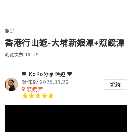
旅遊
香港行山遊-大埔新娘潭+照鏡潭
瀏覽次數:10329
♥ KoKo分享頻道 ♥
發佈於 2025.01.26
追蹤
照鏡潭