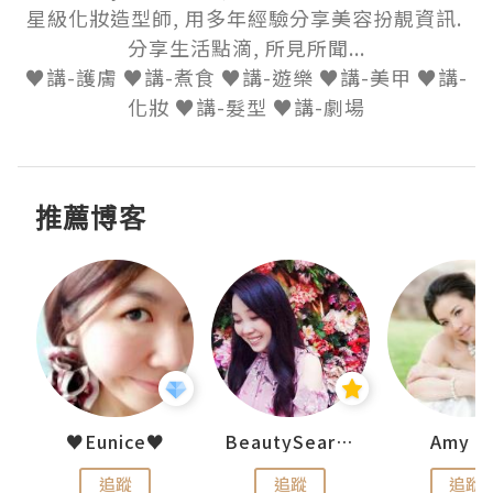
星級化妝造型師, 用多年經驗分享美容扮靚資訊. 
分享生活點滴, 所見所聞...

♥講-護膚 ♥講-煮食 ♥講-遊樂 ♥講-美甲 ♥講-
化妝 ♥講-髮型 ♥講-劇場
推薦博客
h 夏沫
♥Eunice♥
BeautySearch
Amy N
追蹤
追蹤
追蹤