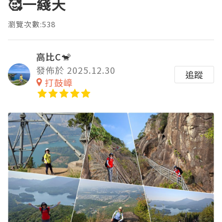
🥰一綫天
瀏覽次數:538
高比C🐒
發佈於 2025.12.30
追蹤
打鼓嶂