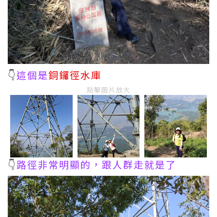
👇
這個是
銅鑼徑水庫
點擊圖片放大
👇
路徑非常明顯的，跟人群走就是了