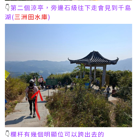
👇
第二個涼亭，旁邊石級往下走會見到千島
湖(
三洲田水庫
)
👇
欄杆有幾個明顯位可以跨出去的