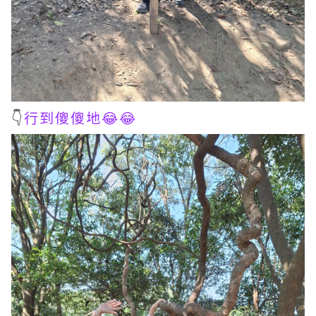
👇
行到傻傻地😂😂