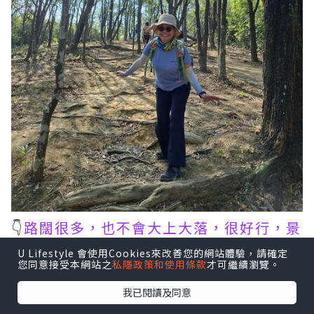
👇
路闊很多，也不會大上大落，很好行，景
觀也較
打鼓嶂
開揚
U Lifestyle 會使用Cookies來改善您的網站體驗，請確定
您同意接受本網站之
私隱政策和使用條款
才可繼續瀏覽。
我已閱讀及同意