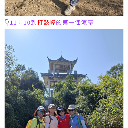
👇
11：10到
打鼓嶂
的第一個涼亭