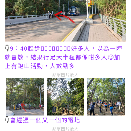
👇
9：40起步🚶‍♀️🚶‍♀️🚶‍♀️🚶‍♀️好多人，以為一陣
就會散，結果行足大半程都係咁多人🙄加
上有跑山活動，人數勁多
點擊圖片放大
👇
會經過一個又一個的電塔
點擊圖片放大