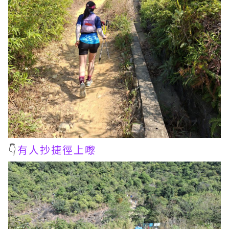
👇
有人抄捷徑上嚟