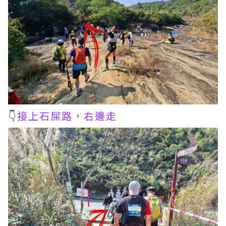
👇
接上石屎路，右邊走