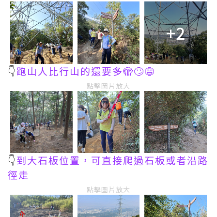
+2
👇
跑山人比行山的還要多🫣🙄😅
點擊圖片放大
👇
到大石板位置，可直接爬過石板或者沿路
徑走
點擊圖片放大