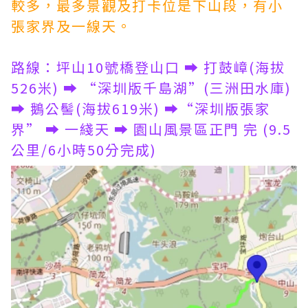
較多，最多景觀及打卡位是下山段，有小
張家界及一線天。
路線：坪山10號橋登山口 ➡️ 打鼓嶂(海拔
526米) ➡️ “深圳版千島湖”(三洲田水庫)
➡️ 鵝公髻(海拔619米) ➡️“深圳版張家
界” ➡️ 一綫天 ➡️ 園山風景區正門 完 (9.5
公里/6小時50分完成)