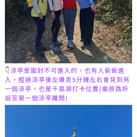
👇
涼亭是圍封不可進入的，也有人偷偷進
入，經過涼亭後左邊走5分鐘左右會見到另
一個涼亭，也是千島湖打卡位置(需原路折
返至第一個涼亭離開)