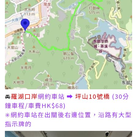
🚘
羅湖口岸
網約車站 ➡️
坪山10號橋
(30分
鐘車程/車費HK$68)
✳️網約車站在出關後右邊位置，沿路有大型
指示牌的