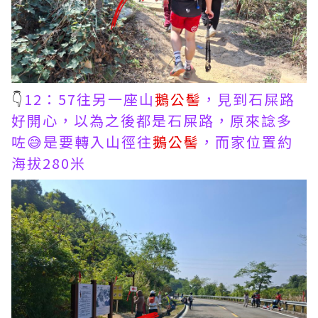
👇
12：57往另一座山
鵝公髻
，見到石屎路
好開心，以為之後都是石屎路，原來諗多
咗😅是要轉入山徑往
鵝公髻
，而家位置約
海拔280米