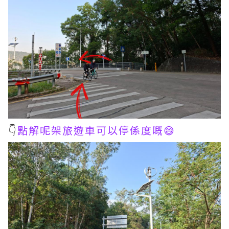
👇
點解呢架旅遊車可以停係度嘅😅