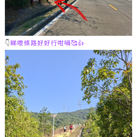
👇
睇嚟條路好好行咁喎🥰👍