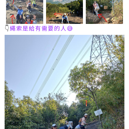
👇
繩索是給有需要的人😅