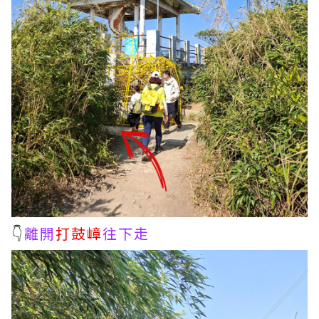
👇
離開
打鼓嶂
往下走