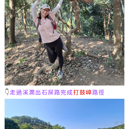
👇
走過溪澗出石屎路完成
打鼓嶂
路徑