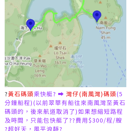
?
黃石碼頭
乘快艇? ➡️
灣仔(南風灣)碼頭
(5
分鐘船程)(以前翠華有船往來南風灣至黃石
碼頭的，後來航道取消了)如果想縮短路程
及時間，只能包快艇了??費用$300/程/艘
?超好天，風平浪靜?