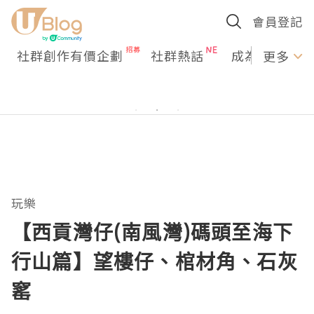
會員登記
社群創作有價企劃
社群熱話
成為U Creato
更多
玩樂
【西貢灣仔(南風灣)碼頭至海下
行山篇】望樓仔、棺材角、石灰
窰