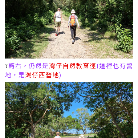
?
轉右，仍然是
灣仔自然教育徑
(這裡也有營
地，是
灣仔西營地
)