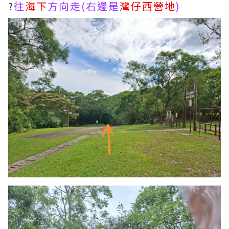
?
往
海下
方向走(右邊是
灣仔西營地
)