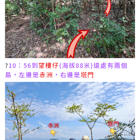
?
10：56到
望樓仔
(海拔88米)遠處有兩個
島，左邊是
赤洲
，右邊是
塔門