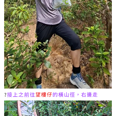
?
接上之前往
望樓仔
的橫山徑，右邊走