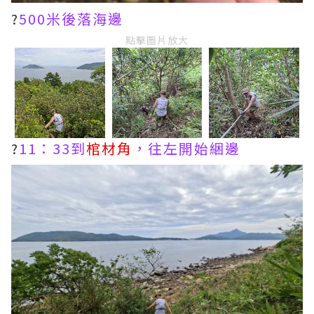
?
500米後落海邊
點擊圖片放大
?
11：33到
棺材角
，往左開始綑邊