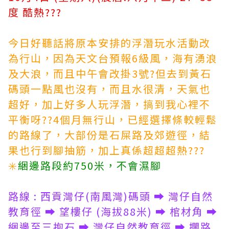
度 酷熱???
今日好聽話將原本安排的浮潛玩水活動改
為行山，因為天文台預報6級風，海有湧浪
及大浪，而且中午會改掛3號?但去到黃石
碼頭一點風也沒有，而且水很清，天氣也
超好，加上好多人玩浮潛，搞到我心裡不
平衡呀??4個月無行山，已經選擇條較輕鬆
的路線了，大部份是石屎路及郊遊徑，結
果也行到腳抽筋，加上真係超超超熱???
✳️
綑邊路段約750米，不會濕腳
路線 : 西貢灣仔(南風灣)碼頭 ➡️ 灣仔自然
教育徑 ➡️ 望樓仔 (海拔88米) ➡️ 棺材角 ➡️
綑邊至三抱石 ➡️ 灣仔自然教育徑 ➡️ 攔路