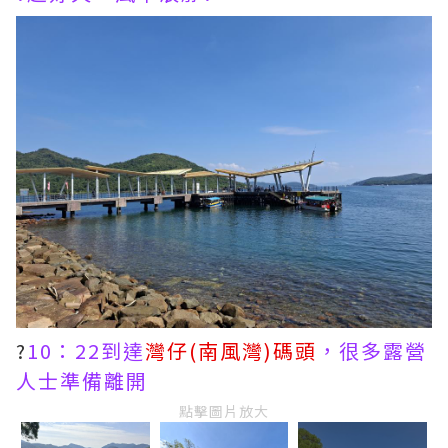
?
10：22到達
灣仔(南風灣)碼頭
，很多露營
人士準備離開
點擊圖片放大