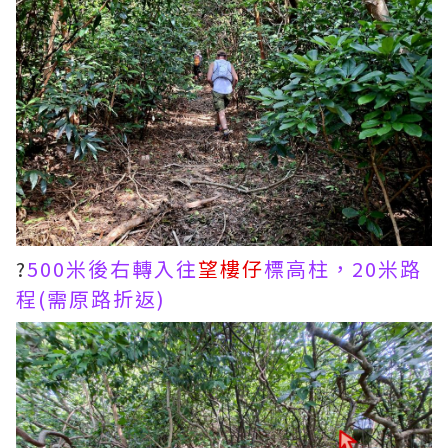
?
500米後右轉入往
望樓仔
標高柱，20米路
程(需原路折返)