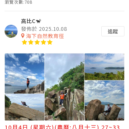
瀏覽次數:708
高比C🐒
發佈於 2025.10.08
追蹤
海下自然教育徑
10月4日 (星期六)(農曆:八月十三) 27~33