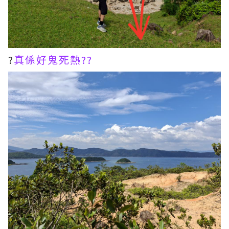
?
真係好鬼死熱??