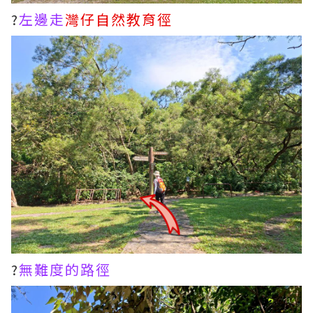
?
左邊走
灣仔自然教育徑
?
無難度的路徑