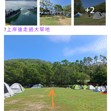
+2
?
上岸後走過大草地