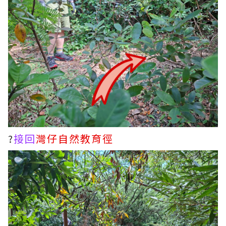
?
接回
灣仔自然教育徑