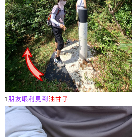
?
朋友眼利見到
油甘子