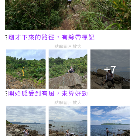
?
剛才下來的路徑，有絲帶標記
點擊圖片放大
+7
?
開始感受到有風，未算好勁
點擊圖片放大