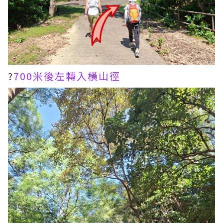
?
700米後左轉入橫山徑