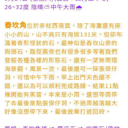
26~32度 陰晴⛅️中午大雨🌧
舂坎角
位於赤柱西南面，除了海灘還有座
小小的山，山不高只有海拔131米，但卻布
滿著奇形怪狀的石，最神似是舂坎山旁的
狗頭石，路徑兩旁也有很多很多等著我們
發掘各種各樣的形態石，還有一望無際環
海景觀，風景一流，最後還可一探張保仔
洞，可惜中午下雨，早上出門天色還不
錯，還以為可以順利完成路線，結果11點
幾開始有黑雲，本來是小雨，還想等雨停
了去最後景點張保仔洞，不過雨越落越大
好像沒想停下來，最後放棄打道回府。