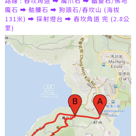
路線 : 舂坎角道 ➡️ 魔爪石 ➡️ 幽靈石/佛地
魔石 ➡️ 骷髏石 ➡️ 狗頭石/舂坎山 (海拔
131米) ➡️ 探射燈台 ➡️ 舂坎角道 完 (2.8公
里)