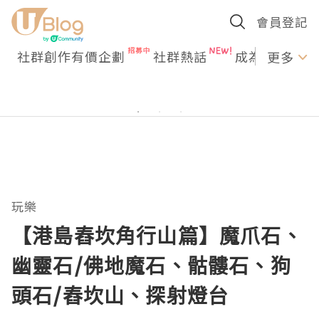
會員登記
社群創作有價企劃
社群熱話
成為U Creato
更多
玩樂
【港島舂坎角行山篇】魔爪石、
幽靈石/佛地魔石、骷髏石、狗
頭石/舂坎山、探射燈台