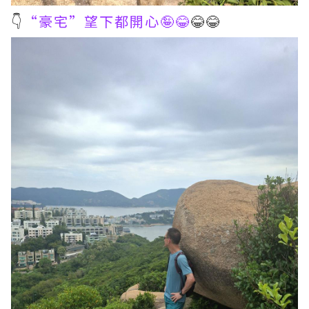
👇
“豪宅”望下都開心🤪😂
😂😂