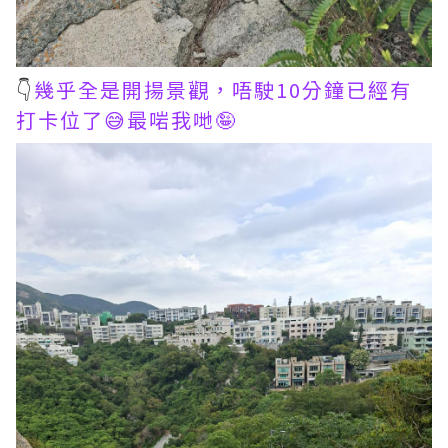
👇
幾乎全是開揚景觀，唔駛10分鐘已經有
打卡位了😅最啱我哋🤪