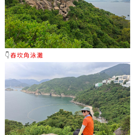
👇
舂坎角泳灘