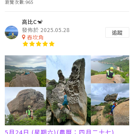
瀏覽次數:965
高比C🐒
發佈於 2025.05.28
追蹤
舂坎角
5月24日 (星期六)(農曆：四月二十七)