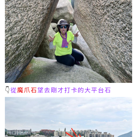
👇
從
魔爪石
望去剛才打卡的大平台石