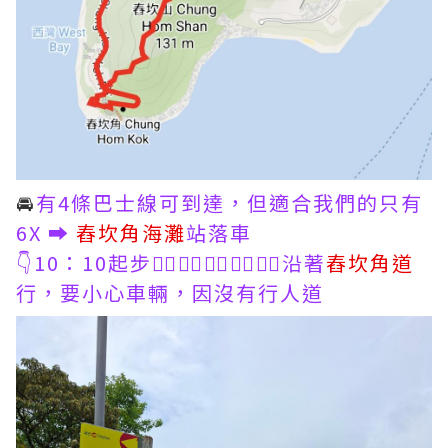
🚘
有4條巴士線可到達，但適合我們的只有
6X ➡️
舂坎角海灘
站落車
👇10：10起步🚶‍♂️🚶‍♂️🚶‍♀️🚶‍♀️🚶‍♀️沿著
舂坎角道
行，要小心車輛，因沒有行人道