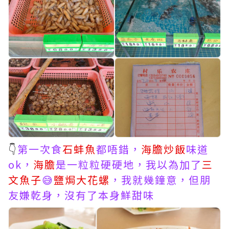
👇
第一次食
石蚌魚
都唔錯，
海膽炒飯
味道
ok，
海膽
是一粒粒硬硬地，我以為加了
三
文魚子
😅
鹽焗大花螺
，我就幾鐘意，但朋
友嫌乾身，沒有了本身鮮甜味