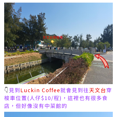
👇
見到
Luckin Coffee
就會見到往
天文台
穿
梭車位置(人仔$10/程)，這裡也有很多食
店，但好像沒有中菜館的