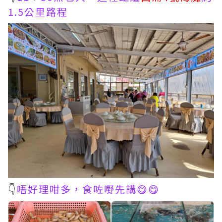
1.5公里路程
👇
唔好理咁多，食咗嘢先講😋😋