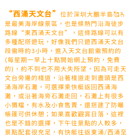
“西涌天文台”
位於深圳大鵬半島🥰🫰
是最美海岸線景區，也是條熱門沿海徒步
路線“東西涌天文台”，這條路線可以有
多種配搭遊玩，好像我們只遊西涌天文台
段需時約3小時，進入天文台館需預約的
(每星期一早上十點開始網上預約，免費
的)，約不到也不用大失所望，因為可走天
文台旁邊的棧道，沿著棧道走到盡頭是西
涌海岸石灘，可選擇乘快艇返回西涌海
灘，或沿著海旁石灘走回，石灘上有很多
小攤檔，有水及小食售賣，還搭建了防曬
帳篷可供休憩；如果喜歡觀賞日落，這裡
也是不錯的選擇，下午往景點的人較多，
景點配套很充足，有快艇往返東涌/西涌至