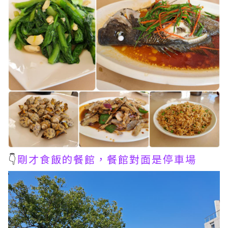
👇
剛才食飯的餐館，餐館對面是停車場