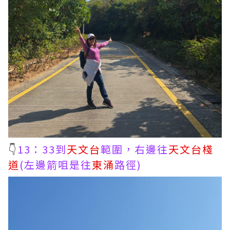
👇
13：33到
天文台
範圍，右邊往
天文台棧
道
(左邊箭咀是往
東涌
路徑)