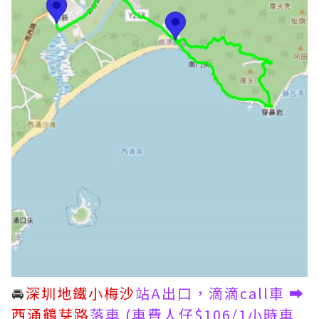
🚘
深圳地鐵小梅沙
站A出口，滴滴call車 ➡️
西涌鶴芽路
落車 (車費人仔$106/1小時車