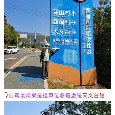
👇
自駕最煩就是搵車位😅遠處是
天文台館