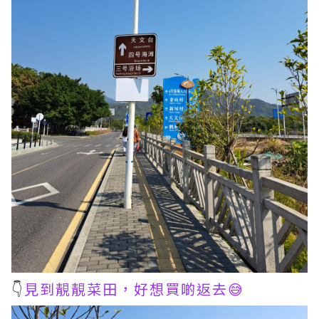
👇
見到靚靚菜田，好想買啲返去😅