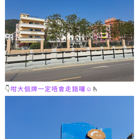
👇
咁大個牌一定唔會走錯囉☺️
🫰