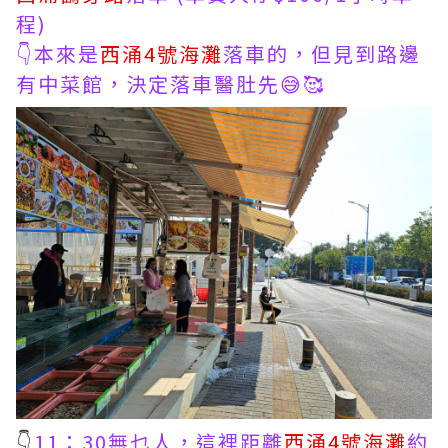
程)
👇本來是
西涌4號海灘
落車的，但見到路邊
有中菜館，決定落車醫肚先😅🥰
👇
11：30無乜人，這裡距離
西涌4號海灘
約