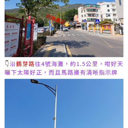
👇
沿
鶴芽路
往4號海灘，約1.5公里，咁好天
曬下太陽好正，而且馬路邊有清晰指示牌