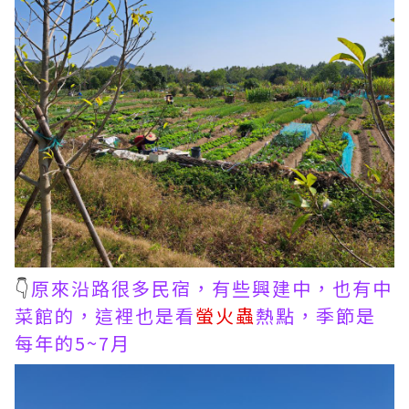
👇
原來沿路很多民宿，有些興建中，也有中
菜館的，這裡也是看
螢火蟲
熱點，季節是
每年的5~7月