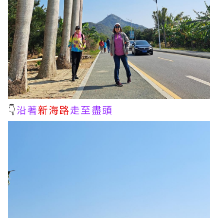
👇
沿著
新海路
走至盡頭