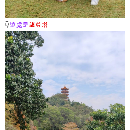
👇
遠處是
龍尊塔