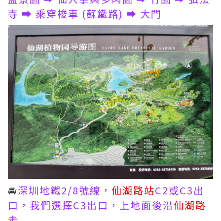
寺 ➡️ 乘穿梭車 (蘇鐵路) ➡️ 大門
🚘
深圳地鐵2/8號線，
仙湖路站
C2或C3出
口，我們選擇C3出口，上地面後沿
仙湖路
走