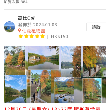
瀏覽次數:984
高比C🐒
發佈於 2024.01.03
追蹤
仙湖植物園
HK$150
12月30日 (星期六) 18~22度 晴☀️有煙霞