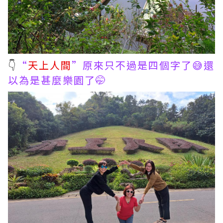
👇
“
天上人間
”原來只不過是四個字了😅還
以為是甚麼樂園了🤭