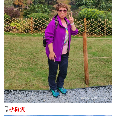
👇
桫欏湖