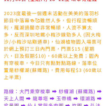
2023度最後一個週末活動在美美的落羽杉
節目中落幕🍻🥰雖然人多，但行程流暢順
利，羅湖過關亦非常暢順，人流不算太
多，反而深圳地鐵小梅沙線勁多人 (因大梅
沙/小梅沙站剛通車)，仙湖植物園入場票可
於網上預訂三日內門票，門票$15 (星期
六，日及假期$10)，60歲以上免費；園內
有穿梭車，今日只有點對點路線，落車位
置是桫欏湖(蘇鐵路)，費用每程$3 (60歲以
上半票)
路線：大門乘穿梭車 ➡️ 桫欏湖 (蘇鐵路) ➡️
天上人間 ➡️ 龍尊塔 ➡️ 玉帶橋 ➡️ 環湖路 ➡️
盆景園 ➡️ 仙人掌與多肉園 ➡️ 竹園 ➡️ 弘法