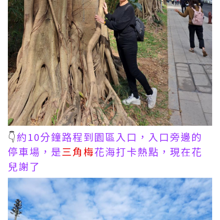
👇
約10分鐘路程到園區入口，入口旁邊的
停車場，是
三角梅
花海打卡熱點，現在花
兒謝了