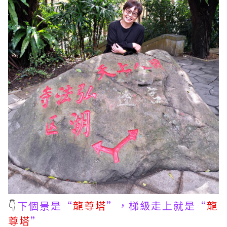
👇
下個景是“
龍尊塔
”，梯級走上就是“
龍
尊塔
”