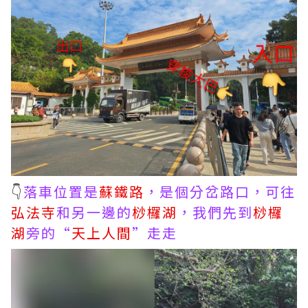
👇
落車位置是
蘇鐵路
，是個分岔路口，可往
弘法寺
和另一邊的
桫欏湖
，我們先到
桫欏
湖
旁的“
天上人間
”走走