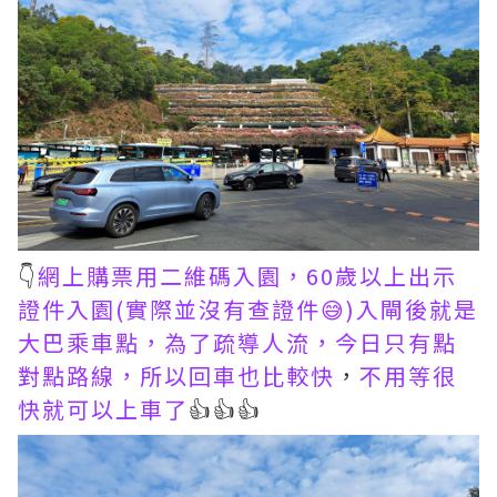
👇
網上購票用二維碼入園，60歲以上出示
證件入園(實際並沒有查證件😅)入閘後就是
大巴乘車點，為了疏導人流，今日只有點
對點路線，所以回車也比較快
，
不用等很
快就可以上車了
👍👍👍