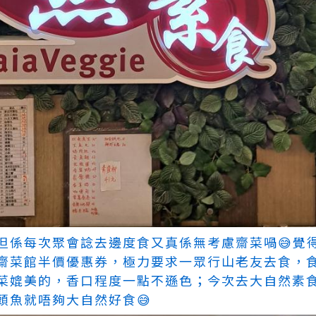
但係每次聚會諗去邊度食又真係無考慮齋菜喎😅覺
齋菜館半價優惠券，極力要求一眾行山老友去食，
菜媲美的，香口程度一點不遜色；今次去大自然素
頭魚就唔夠大自然好食😅