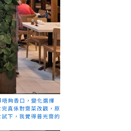
得唔夠香口，變化選擇
食完真係對齋菜改觀，原
食試下，我覺得普光齋的