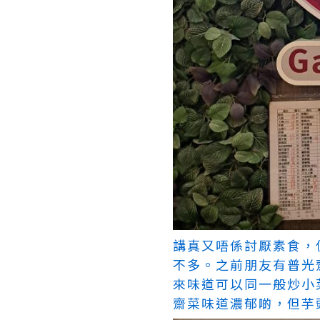
講真又唔係討厭素食，
不多。之前朋友有普光
來味道可以同一般炒小
齋菜味道濃郁啲，但芋