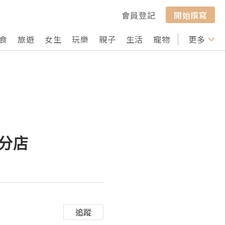
會員登記
開始撰寫
食
旅遊
女生
玩樂
親子
生活
寵物
行山
更多
打卡
心分店
追蹤