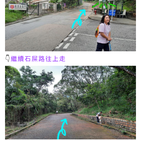
👇
繼續石屎路往上走