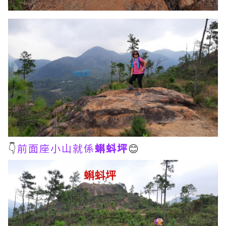
👇
前面座小山就係
蝌蚪坪
😊