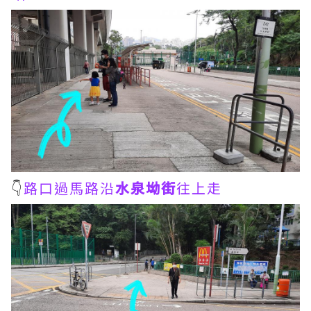
👇
路口過馬路沿
水泉坳街
往上走