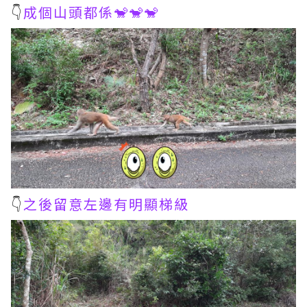
👇
成個山頭都係🐒🐒🐒
👇
之後留意左邊有明顯梯級