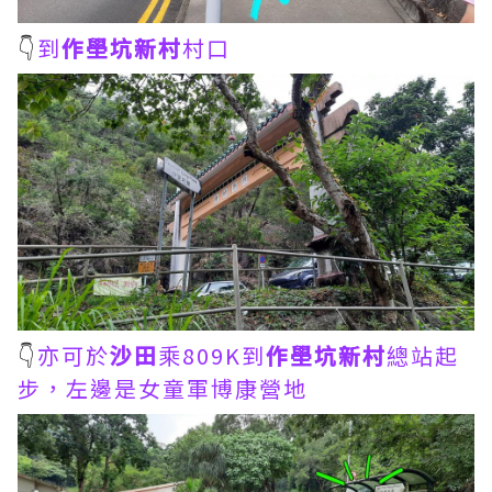
👇
到
作壆坑新村
村口
👇
亦可於
沙田
乘809K到
作壆坑新村
總站起
步，左邊是女童軍博康營地