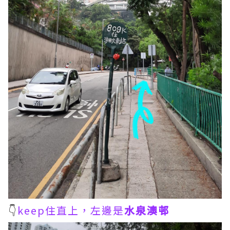
👇
keep住直上，左邊是
水泉澳邨