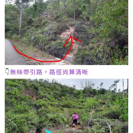
👇
無絲帶引路，路徑尚算清晰