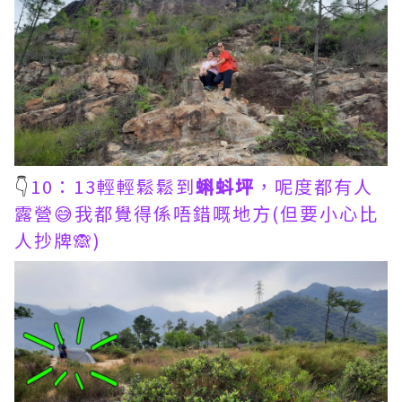
👇
10：13輕輕鬆鬆到
蝌蚪坪
，呢度都有人
露營😅我都覺得係唔錯嘅地方(但要小心比
人抄牌🙈)