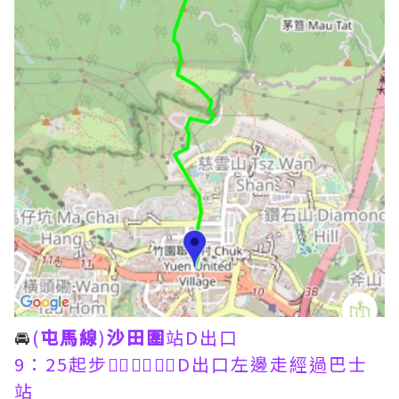
🚘
(
屯馬線
)
沙田圍
站D出口
9：25起步🚶‍♀️🚶‍♀️🚶‍♀️D出口左邊走經過巴士
站