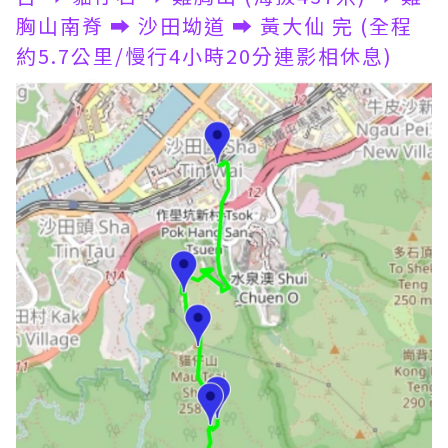
胸山南脊 ➡️ 沙田坳道 ➡️ 黃大仙 完 (全程
約5.7公里/慢行4小時20分連影相休息)