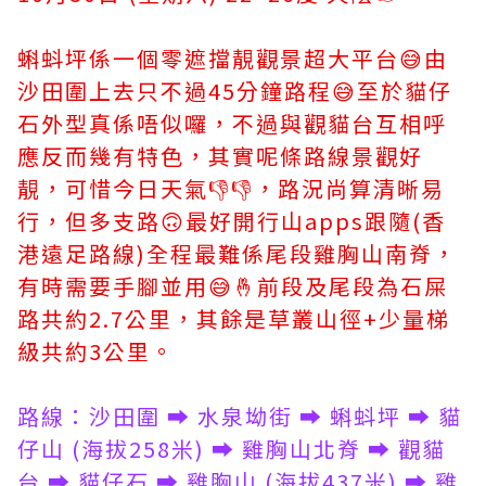
蝌蚪坪係一個零遮擋靚觀景超大平台😅由
沙田圍上去只不過45分鐘路程😅至於貓仔
石外型真係唔似囉，不過與觀貓台互相呼
應反而幾有特色，其實呢條路線景觀好
靚，可惜今日天氣👎👎，路況尚算清晰易
行，但多支路🙃最好開行山apps跟隨(香
港遠足路線)全程最難係尾段雞胸山南脊，
有時需要手腳並用😅🤞前段及尾段為石屎
路共約2.7公里，其餘是草叢山徑+少量梯
級共約3公里。
路線：沙田圍 ➡️ 水泉坳街 ➡️ 蝌蚪坪 ➡️ 貓
仔山 (海拔258米) ➡️ 雞胸山北脊 ➡️ 觀貓
台 ➡️ 貓仔石 ➡️ 雞胸山 (海拔437米) ➡️ 雞