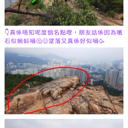
👇
真係唔知呢度個名點嚟，朋友話係因為嚿
石似蝌蚪喎🤔😊望落又真係好似喎🥳