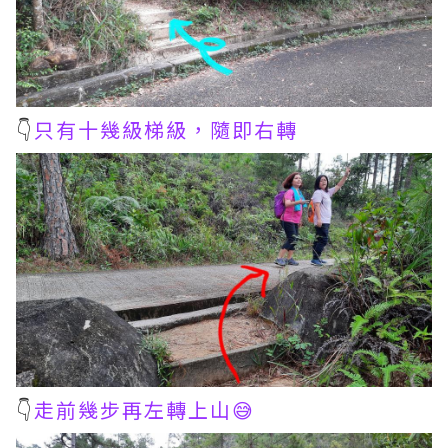
👇
只有十幾級梯級，隨即右轉
👇
走前幾步再左轉上山😅