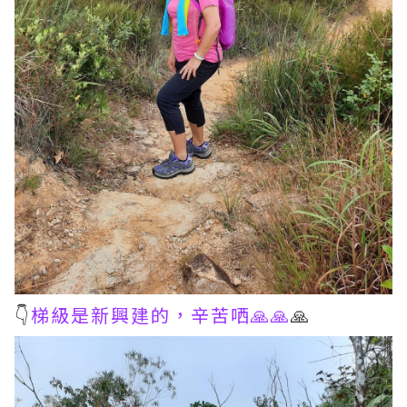
👇
梯級是新興建的，辛苦哂🙏🙏
🙏