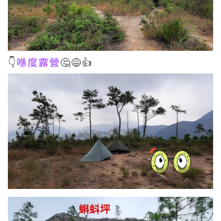
👇
喺度露營
🤔😅👍