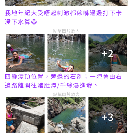
我地年紀大受唔起刺激都係喺邊邊打下卡
浸下水算😁
點擊圖片放大
+2
四疊潭頂位置，旁邊的石刻；一陣會由右
邊路離開往豬肚潭/千絲瀑進發。
點擊圖片放大
+3