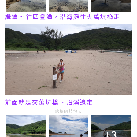
繼續 ~ 往四疊潭，沿海灘往夾萬坑橋走
前面就是夾萬坑橋 ~ 沿溪邊走
點擊圖片放大
+3