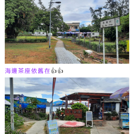
海邊茶座依舊在
👍👍