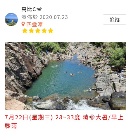
高比C🐒
發佈於 2020.07.23
追蹤
四疊潭
7月22日(星期三) 28~33度 晴🌞大暑/早上
驟雨