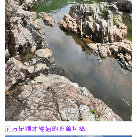
前方是剛才經過的夾萬坑橋