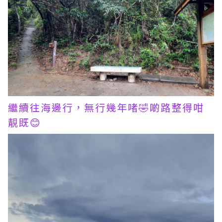
繼續往海邊行，無行幾年啫🤣啲路整得咁
靚既😊