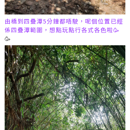
由橋到四疊潭5分鐘都唔駛，呢個位置已經
係四疊潭範圍，想點玩點行各式各色啦🥳
🥳