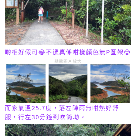
啲相好假可😂不過真係咁樣顏色無P圖架😊
點擊圖片放大
而家氣溫25.7度，落左陣雨無咁熱好舒
服，行左30分鐘到吹筒坳。