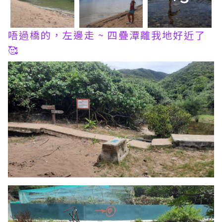
唔過橋的，左邊走 ~ 四疊潭離我地好近了
🥰