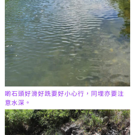
啲石頭好滑好跣要好小心行，同埋亦要注
意水深。