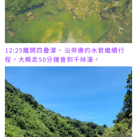
12:25離開四疊潭 ~ 沿旁邊的水管繼續行
程，大概走50分鐘會到千絲瀑。