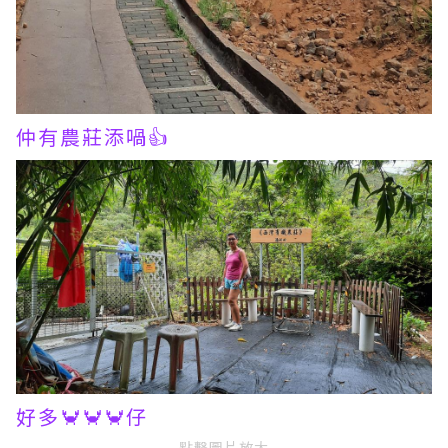
仲有農莊添喎👍
好多🦀🦀🦀仔
點擊圖片放大