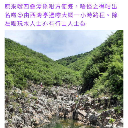
原來嚟四疊潭係咁方便既，唔怪之得咁出
名啦😍由西灣亭過嚟大概一小時路程。除
左嚟玩水人士亦有行山人士👍