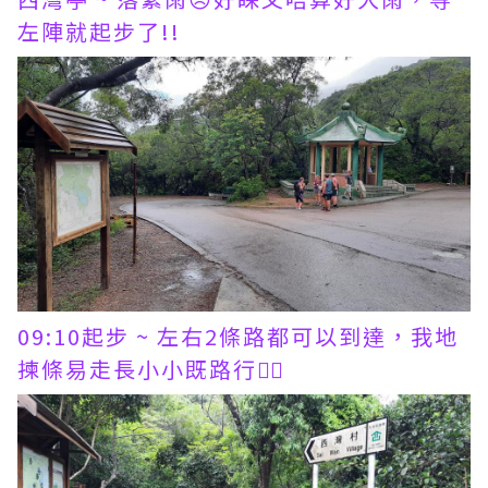
左陣就起步了!!
09:10起步 ~ 左右2條路都可以到達，我地
揀條易走長小小既路行🚶‍♂️