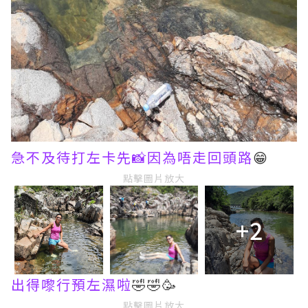
急不及待打左卡先📸因為唔走回頭路
😁
點擊圖片放大
+2
出得嚟行預左濕啦
🤣🤣🥳
點擊圖片放大