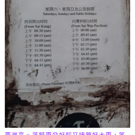
西灣亭 ~ 落緊雨😞好睬又唔算好大雨，等