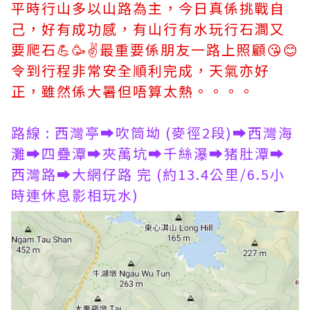
平時行山多以山路為主，今日真係挑戰自
己，好有成功感，有山行有水玩行石澗又
要爬石💪🥳✌最重要係朋友一路上照顧😘😊
令到行程非常安全順利完成，天氣亦好
正，雖然係大暑但唔算太熱。。。。
路線 : 西灣亭➡吹筒坳 (麥徑2段)➡西灣海
灘➡四疊潭➡夾萬坑➡千絲瀑➡猪肚潭➡
西灣路➡大網仔路 完 (約13.4公里/6.5小
時連休息影相玩水)