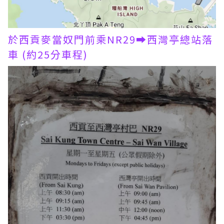
於西貢麥當奴門前乘NR29➡西灣亭總站落
車 (約25分車程)