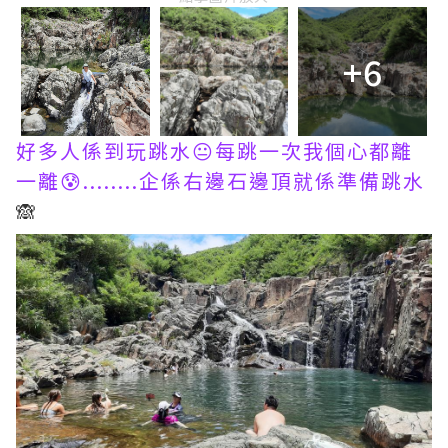
+6
好多人係到玩跳水😐每跳一次我個心都離
一離😰........企係右邊石邊頂就係準備跳水
🙈