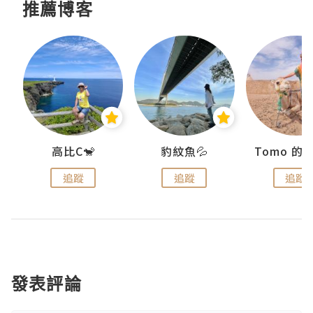
推薦博客
)
高比C🐒
豹紋魚💦
追蹤
追蹤
追蹤
發表評論