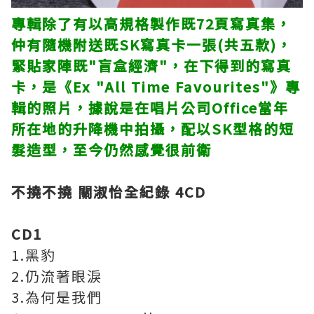
專輯除了有以高規格製作既72頁寫真集，
仲有隨機附送既SK寫真卡一張(共五款)，
緊貼家陣既"盲盒經濟"，在下得到的寫真
卡，是《Ex "All Time Favourites"》專
輯的照片，據說是在唱片公司Office當年
所在地的升降機中拍攝，配以SK型格的短
髮造型，至今仍然感覺很前衛
不撓不撓 關淑怡全紀錄 4CD
CD1
1.黑豹
2.仍流著眼淚
3.為何是我們