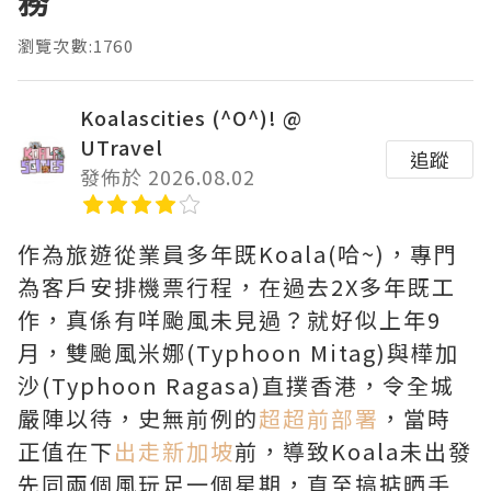
務
瀏覽次數:1760
Koalascities (^O^)! @
UTravel
追蹤
發佈於 2026.08.02
作為旅遊從業員多年既Koala(哈~)，專門
為客戶安排機票行程，在過去2X多年既工
作，真係有咩颱風未見過？就好似上年9
月，雙颱風米娜(Typhoon Mitag)與樺加
沙(Typhoon Ragasa)直撲香港，令全城
嚴陣以待，史無前例的
超超前部署
，當時
正值在下
出走新加坡
前，導致Koala未出發
先同兩個風玩足一個星期，直至搞掂晒手