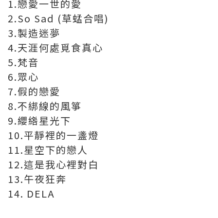
1.戀愛一世的愛
2.So Sad (草蜢合唱)
3.製造迷夢
4.天涯何處覓食真心
5.梵音
6.眾心
7.假的戀愛
8.不綁線的風箏
9.纓綹星光下
10.平靜裡的一盞燈
11.星空下的戀人
12.這是我心裡對白
13.午夜狂奔
14. DELA