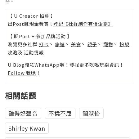
任。
【 U Creator 招募 】
出Post賺現金獎賞 l
登記《社群創作有價企劃》
【 睇Post + 參加品牌活動 】
瀏覽更多社群
打卡
丶
旅遊
丶
美食
丶
親子
丶
寵物
丶
扮靚
攻略
及
活動情報
U Blog開咗WhatsApp啦！發掘更多吃喝玩樂資訊！
Follow 我哋
！
相關話題
難得好聲音
不撓不屈
關淑怡
Shirley Kwan