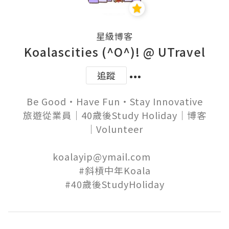
星級博客
Koalascities (^O^)! @ UTravel
追蹤
Be Good‧Have Fun‧Stay Innovative

旅遊從業員│40歲後Study Holiday│博客
│Volunteer

koalayip@ymail.com          

#斜槓中年Koala
