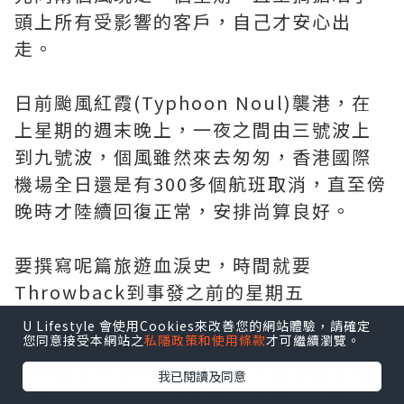
頭上所有受影響的客戶，自己才安心出
走。
日前颱風紅霞(Typhoon Noul)襲港，在
上星期的週末晚上，一夜之間由三號波上
到九號波，個風雖然來去匆匆，香港國際
機場全日還是有300多個航班取消，直至傍
晚時才陸續回復正常，安排尚算良好。
要撰寫呢篇旅遊血淚史，時間就要
Throwback到事發之前的星期五
(24/7/2026)，本地主要航空公司在Office
U Lifestyle 會使用Cookies來改善您的網站體驗，請確定
您同意接受本網站之
私隱政策和使用條款
才可繼續瀏覽。
Hour倒數8分鐘前(17:52)，向業界發出了
應對颱風的彈性機票安排，作為旅遊從業
我已閱讀及同意
員既Koala已經心裡有數，即時聯絡預計有