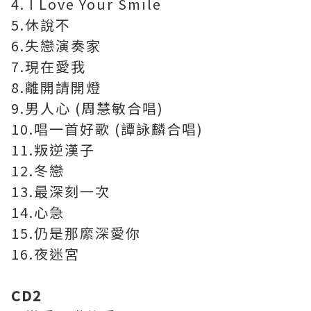
4. I Love Your Smile
5.休說不
6.失戀演奏家
7.現在愛我
8.離開請開燈
9.男人心 (周慧敏合唱)
10.唱一首好歌 (譚詠麟合唱)
11.叛逆漢子
12.冬戀
13.最深刻一次
14.心急
15.仍是那縻深愛你
16.夜迷宮
CD2