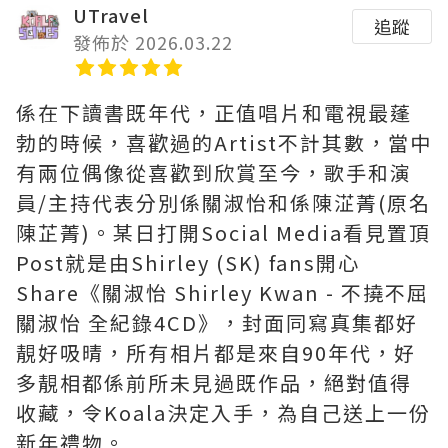
UTravel
追蹤
發佈於 2026.03.22
係在下讀書既年代，正值唱片和電視最蓬
勃的時候，喜歡過的Artist不計其數，當中
有兩位偶像從喜歡到欣賞至今，歌手和演
員/主持代表分別係關淑怡和係陳淽菁(原名
陳芷菁)。某日打開Social Media看見置頂
Post就是由Shirley (SK) fans開心
Share《關淑怡 Shirley Kwan - 不撓不屈
關淑怡 全紀錄4CD》，封面同寫真集都好
靚好吸晴，所有相片都是來自90年代，好
多靚相都係前所未見過既作品，絕對值得
收藏，令Koala決定入手，為自己送上一份
新年禮物。