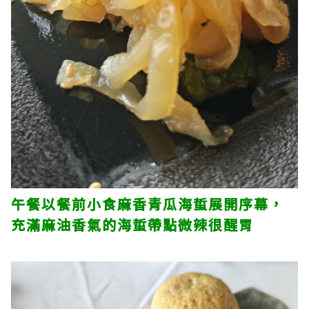
午餐以餐前小食麻香青瓜海蜇展開序幕，
充滿麻油香氣的海蜇帶點微辣很醒胃