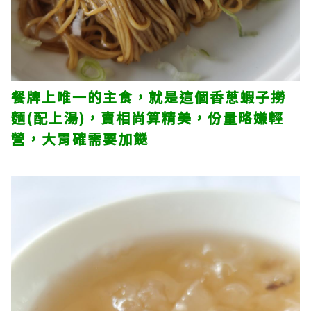
餐牌上唯一的主食，就是這個香蔥蝦子撈
麵(配上湯)，賣相尚算精美，份量略嫌輕
營，大胃確需要加餸