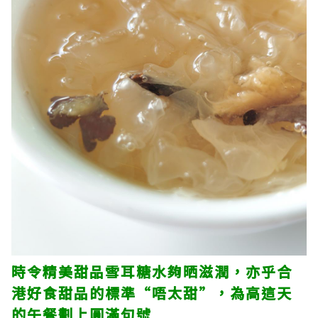
時令精美甜品雪耳糖水夠晒滋潤，亦乎合
港好食甜品的標準“唔太甜”，為高這天
的午餐劃上圓滿句號