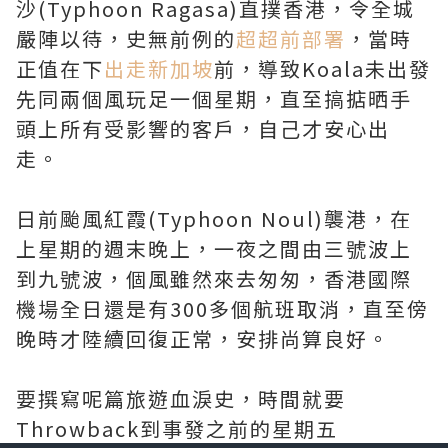
沙(Typhoon Ragasa)直撲香港，令全城
嚴陣以待，史無前例的
超超前部署
，當時
正值在下
出走新加坡
前，導致Koala未出發
先同兩個風玩足一個星期，直至搞掂晒手
頭上所有受影響的客戶，自己才安心出
走。
日前颱風紅霞(Typhoon Noul)襲港，在
上星期的週末晚上，一夜之間由三號波上
到九號波，個風雖然來去匆匆，香港國際
機場全日還是有300多個航班取消，直至傍
晚時才陸續回復正常，安排尚算良好。
要撰寫呢篇旅遊血淚史，時間就要
Throwback到事發之前的星期五