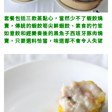
套餐包括三款蒸點心，當然少不了蝦餃燒
賣，傳統的蝦餃筍尖鮮蝦餃、素食的竹笙
如意餃和經變奏後的黑魚子西班牙豚肉燒
賣，只要選料恰當，味道都不會令人失望