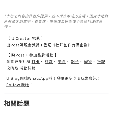
*本站之內容由作者所提供，並不代表本站的立場。因此本站對
所有博客的立場、真實性、準確性及完整性不負任何法律責
任。
【 U Creator 招募 】
出Post賺現金獎賞 l
登記《社群創作有價企劃》
【 睇Post + 參加品牌活動 】
瀏覽更多社群
打卡
丶
旅遊
丶
美食
丶
親子
丶
寵物
丶
扮靚
攻略
及
活動情報
U Blog開咗WhatsApp啦！發掘更多吃喝玩樂資訊！
Follow 我哋
！
相關話題