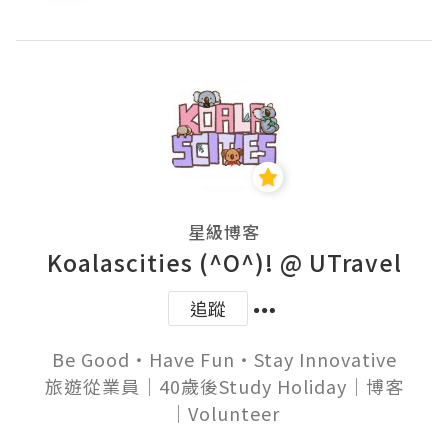
星級博客
Koalascities (^O^)! @ UTravel
追蹤
Be Good‧Have Fun‧Stay Innovative

旅遊從業員│40歲後Study Holiday│博客
│Volunteer
