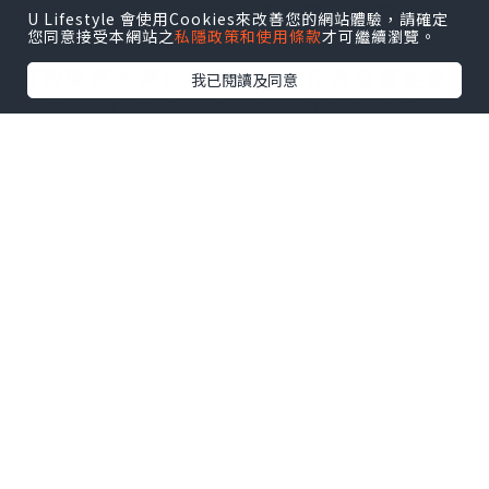
(24/7/2026)，本地主要航空公司在Office
U Lifestyle 會使用Cookies來改善您的網站體驗，請確定
您同意接受本網站之
私隱政策和使用條款
才可繼續瀏覽。
Hour倒數8分鐘前(17:52)，向業界發出了
應對颱風的彈性機票安排，作為旅遊從業
我已閱讀及同意
員既Koala已經心裡有數，即時聯絡預計有
機會受影響的客戶。然而很快便收到客人
如期出發/返港的回覆，但千祈唔好以為事
情可以就此結束，因為Travel Product既
特性係包括埋*
售後服務After-sales
service
架！所以好戲在後頭，係呢個時候
才是被Koala列為因應特別狀況的"SASS"
(Special After-sales service 特殊售後
服務)的正式開始。