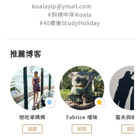
koalayip@ymail.com          

#斜槓中年Koala

推薦博客
戀吃車媽媽
Fabrice 嚐味
窩夫與蝦
追蹤
追蹤
追蹤