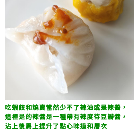
吃蝦餃和燒賣當然少不了辣油或是辣醬，
這裡是的辣醬是一種帶有辣度待豆瓣醬，
沾上後馬上提升了點心味道和層次