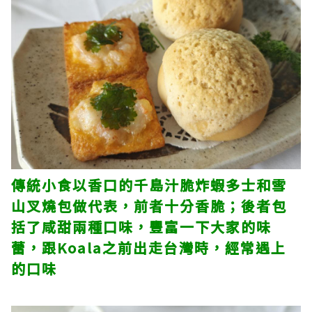
傳統小食以香口的千島汁脆炸蝦多士和雪
山叉燒包做代表，前者十分香脆；後者包
括了咸甜兩種口味，豐富一下大家的味
蕾，跟Koala之前出走台灣時，經常遇上
的口味