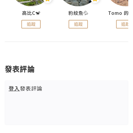
)
高比C🐒
豹紋魚💦
追蹤
追蹤
追蹤
發表評論
登入
發表評論