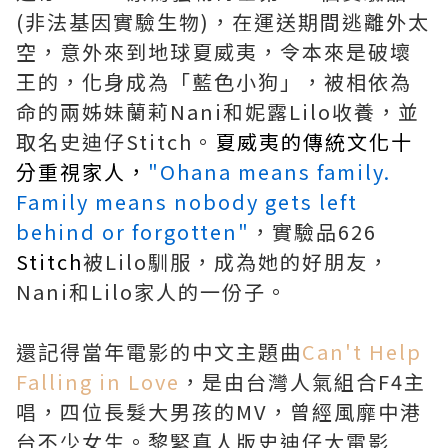
(非法基因實驗生物)，在運送期間逃離外太
空，意外來到地球夏威夷，令本來是破壞
王的，化身成為「藍色小狗」，被相依為
命的兩姊妹蘭莉Nani和妮露Lilo收養，並
取名史迪仔Stitch。
夏威夷的傳統文化十
分重視家人，
"Ohana means family.
Family means nobody gets left
behind or forgotten"
，實驗品626
Stitch
被Lilo馴服，成為她的好朋友，
Nani和Lilo家人的一份子。
還記得當年電影的中文主題曲
Can't Help
Falling in Love
，是由台灣人氣組合F4主
唱，四位長髮大男孩的MV，曾經風靡中港
台不少女生。黎緊真人版史迪仔大電影