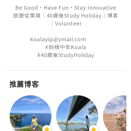
Be Good‧Have Fun‧Stay Innovative

旅遊從業員│40歲後Study Holiday│博客
│Volunteer

koalayip@ymail.com          

#斜槓中年Koala

推薦博客