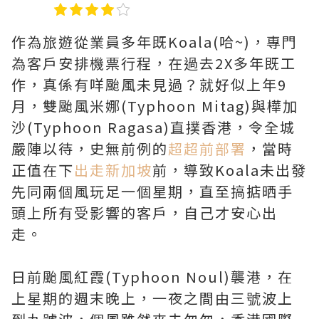
作為旅遊從業員多年既Koala(哈~)，專門
為客戶安排機票行程，在過去2X多年既工
作，真係有咩颱風未見過？就好似上年9
月，雙颱風米娜(Typhoon Mitag)與樺加
沙(Typhoon Ragasa)直撲香港，令全城
嚴陣以待，史無前例的
超超前部署
，當時
正值在下
出走新加坡
前，導致Koala未出發
先同兩個風玩足一個星期，直至搞掂晒手
頭上所有受影響的客戶，自己才安心出
走。
日前颱風紅霞(Typhoon Noul)襲港，在
上星期的週末晚上，一夜之間由三號波上