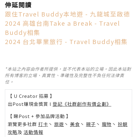
伸延閱讀
跟住Travel Buddy本地遊 - 九龍城至啟德
2024 高雄台南Take a Break - Travel
Buddy相集
2024 台北畢業旅行 - Travel Buddy相集
*本站之內容由作者所提供，並不代表本站的立場。因此本站對
所有博客的立場、真實性、準確性及完整性不負任何法律責
任。
【 U Creator 招募 】
出Post賺現金獎賞 l
登記《社群創作有價企劃》
【 睇Post + 參加品牌活動 】
瀏覽更多社群
打卡
丶
旅遊
丶
美食
丶
親子
丶
寵物
丶
扮靚
攻略
及
活動情報