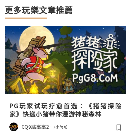
更多玩樂文章推薦
PG玩家试玩疗愈首选：《猪猪探险
家》快递小猪带你漫游神秘森林
CQ9跳高高2
3小時前