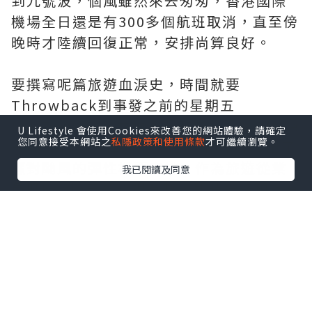
到九號波，個風雖然來去匆匆，香港國際
機場全日還是有300多個航班取消，直至傍
晚時才陸續回復正常，安排尚算良好。
要撰寫呢篇旅遊血淚史，時間就要
Throwback到事發之前的星期五
(24/7/2026)，本地主要航空公司在Office
U Lifestyle 會使用Cookies來改善您的網站體驗，請確定
您同意接受本網站之
私隱政策和使用條款
才可繼續瀏覽。
Hour倒數8分鐘前(17:52)，向業界發出了
應對颱風的彈性機票安排，作為旅遊從業
我已閱讀及同意
員既Koala已經心裡有數，即時聯絡預計有
機會受影響的客戶。然而很快便收到客人
如期出發/返港的回覆，但千祈唔好以為事
情可以就此結束，因為Travel Product既
特性係包括埋*
售後服務After-sales
service
架！所以好戲在後頭，係呢個時候