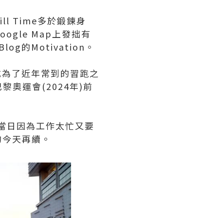
 Time多於鍛鍊身
gle Map上發拙有
og的Motivation。
成為了近年常到的習跑之
奧運會(2024年)前
當日因為工作太忙又要
後的今天再續。