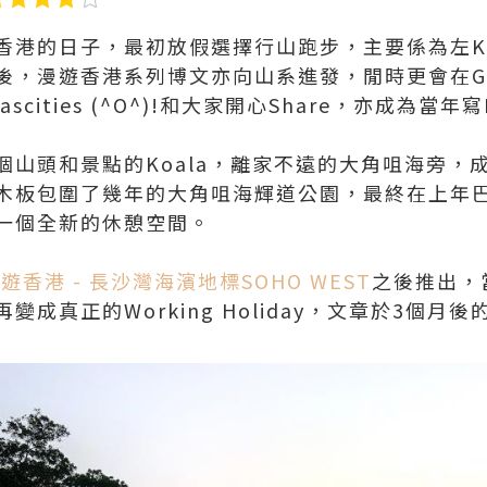
港的日子，最初放假選擇行山跑步，主要係為左Kill
，漫遊香港系列博文亦向山系進發，閒時更會在Goo
cities (^O^)!和大家開心Share，亦成為當年寫Bl
個山頭和景點的Koala，離家不遠的大角咀海旁，
木板包圍了幾年的大角咀海輝道公園，最終在上年巴黎
一個全新的休憩空間。
遊香港 - 長沙灣海濱地標SOHO WEST
之後推出，
成真正的Working Holiday，文章於3個月