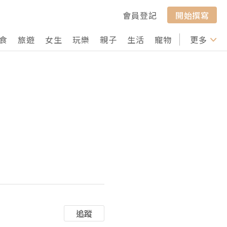
會員登記
開始撰寫
食
旅遊
女生
玩樂
親子
生活
寵物
行山
更多
打卡
追蹤