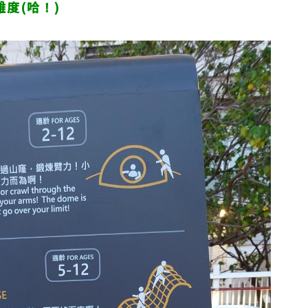
難度
(哈！)