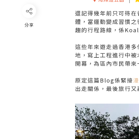
還記得幾年前只可待在香
體，當運動變成習慣之後
分享
趣的行程路線，係Koalas
這些年來遊走過香港多
地，寫上工程進行中被
開幕，為區內市民帶來
原定這篇Blog係緊接
漫
出走關係，最後旅行又再變