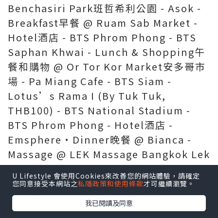
Benchasiri Park班哲希利公園 - Asok -
Breakfast早餐 @ Ruam Sab Market -
Hotel酒店 - BTS Phrom Phong - BTS
Saphan Khwai - Lunch & Shopping午
餐和購物 @ Or Tor Kor Market安多哥市
場 - Pa Miang Cafe - BTS Siam -
Lotus’s Rama I (By Tuk Tuk,
THB100) - BTS National Stadium -
BTS Phrom Phong - Hotel酒店 -
Emsphere‧Dinner晚餐 @ Bianca -
Massage @ LEK Massage Bangkok Lek
Gold (Thai Style Full body Massage,
U Lifestyle 會使用Cookies來改善您的網站體驗，請確定
THB450) - Hotel酒店
您同意接受本網站之
私隱政策和使用條款
才可繼續瀏覽。
Ibis Bangkok Sukhumvit 24
我已閱讀及同意