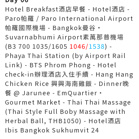
Hotel Breakfast酒店早餐 - Hotel酒店 -
Paro帕羅 / Paro International Airport
帕羅國際機場 - Bangkok曼谷‧
Suvarnabhumi Airport素萬那普機場
(B3 700 1035/1605
1046/
1538
) -
Phaya Thai Station (by Airport Rail
Link) - BTS Phrom Phong - Hotel
check-in辦理酒店入住手續 - Hang Hang
Chicken Rice 興興海南雞飯 - Dinner晚
餐 @ Jarunee - EmQuartier‧
Gourmet Market - Thai Thai Massage
(Thai Style Full Boby Massage with
Herbal Ball, THB1050) - Hotel酒店
Ibis Bangkok Sukhumvit 24