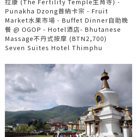
拉康 (The Fertility Temple生育寺) -
Punakha Dzong普納卡宗 - Fruit
Market水果市場 - Buffet Dinner自助晚
餐 @ OGOP - Hotel酒店- Bhutanese
Massage不丹式按摩 (BTN2,700)
Seven Suites Hotel Thimphu