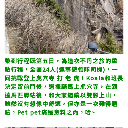
黎到行程既第五日，為這次不丹之旅的重
點行程，全團24人(連導遊領隊司機)，一
同挑戰登上虎穴寺 打 老 虎！Koala和班長
決定留前鬥後，選擇騎馬上虎穴寺，在到
達馬匹驛站後，和大家繼續以雙腳上山，
雖然沒有想像中舒適，但亦是一次難得體
驗，Pet pet痛是意料之內，哈~