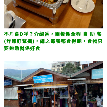
不丹食D咩？介紹番，團餐係全程 自 助 餐
(炸雞好緊拙)，總之每餐都食得飽，食物只
要夠熱就係好食