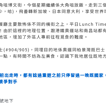
角咀博文街，今個星期繼續係大角咀放飯，走到三個
少少，哈)，飛番轉新加坡、日本同意大利，享受世界
廳主要散怖係不同的橫街之上，平日Lunch Ti
！由於這裡的地理位置，跟港鐵奧運站和南昌站都
地區，增加了外區人專前往程覓食的難度。
(#904/905)，同埋目的地係奧運同柏景灣既巴
一點，有時間不妨為左美食，認識下我地居住既地
學前出走時，都有諗過重遊之前只停留過一晚既國家
競爭對手
7號地下