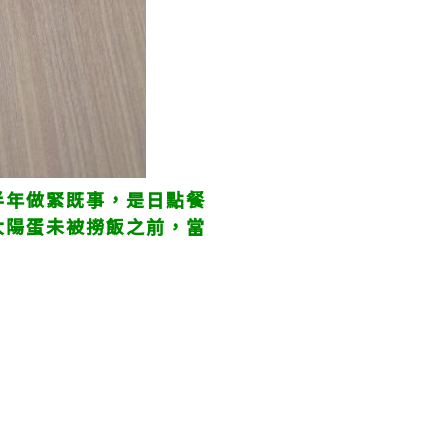
半年做緊既事，是日點餐
太陽蛋未被撈飯之前，當