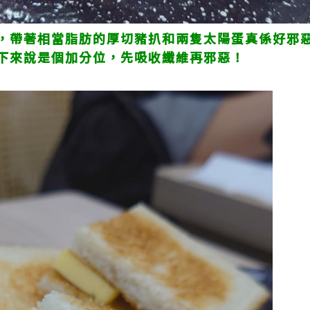
，帶著相當脂肪的厚切豬扒和兩隻太陽蛋真係好邪
下來說是個加分位，先吸收纖維再邪惡！