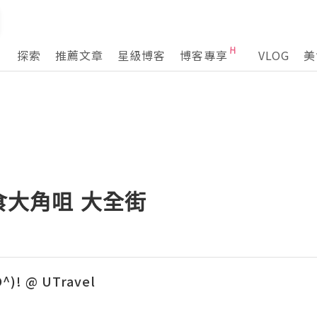
探索
推薦文章
星級博客
博客專享
VLOG
美
覓食大角咀 大全街
O^)! @ UTravel