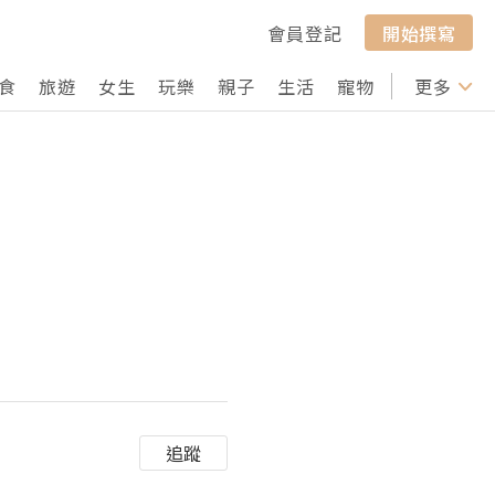
會員登記
開始撰寫
食
旅遊
女生
玩樂
親子
生活
寵物
行山
更多
打卡
追蹤