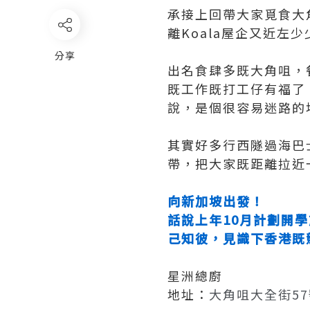
承接上回帶大家覓食大
離Koala屋企又近左
分享
出名食肆多既大角咀，餐
既工作既打工仔有福了
說，是個很容易迷路的
其實好多行西隧過海巴士
帶，把大家既距離拉近
向新加坡出發！
話說上年10月計劃開
己知彼，見識下香港既
星洲總廚
地址：
大角咀大全街5