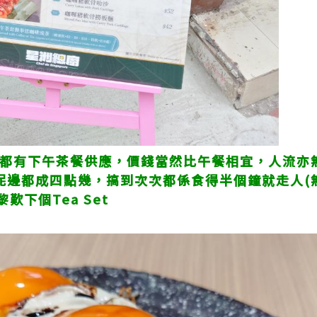
700都有下午茶餐供應，價錢當然比午餐相宜，人流亦無
到黎呢邊都成四點幾，搞到次次都係食得半個鐘就走人
下個Tea Set