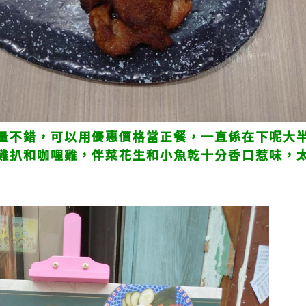
量不錯，可以用優惠價格當正餐，一直係在下呢大
雞扒和咖哩雞，伴菜花生和小魚乾十分香口惹味，