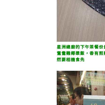
星洲總廚的下午茶餐份
鴛鴦雞椰漿飯，香有煎
然要相機食先