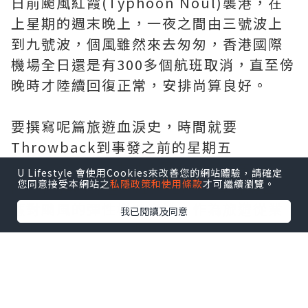
日前颱風紅霞(Typhoon Noul)襲港，在
上星期的週末晚上，一夜之間由三號波上
到九號波，個風雖然來去匆匆，香港國際
機場全日還是有300多個航班取消，直至傍
晚時才陸續回復正常，安排尚算良好。
要撰寫呢篇旅遊血淚史，時間就要
Throwback到事發之前的星期五
(24/7/2026)，本地主要航空公司在Office
U Lifestyle 會使用Cookies來改善您的網站體驗，請確定
您同意接受本網站之
私隱政策和使用條款
才可繼續瀏覽。
Hour倒數8分鐘前(17:52)，向業界發出了
應對颱風的彈性機票安排，作為旅遊從業
我已閱讀及同意
員既Koala已經心裡有數，即時聯絡預計有
機會受影響的客戶。然而很快便收到客人
如期出發/返港的回覆，但千祈唔好以為事
情可以就此結束，因為Travel Product既