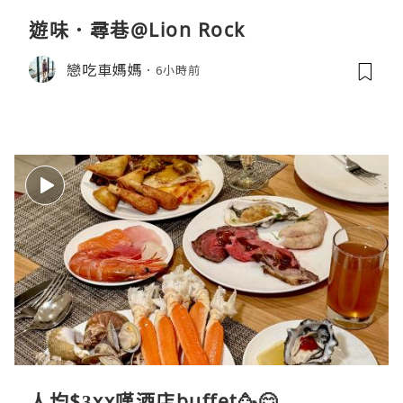
遊味．尋巷@Lion Rock
戀吃車媽媽
6小時前
人均$3xx嘆酒店buffet🥳😋