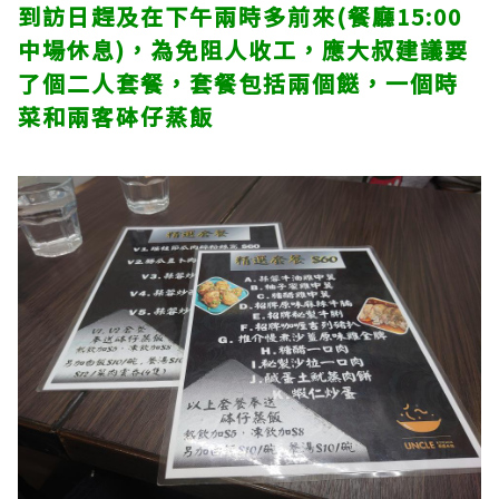
到訪日趕及在下午兩時多前來(餐廳15:00
中場休息)，為免阻人收工，應大叔建議要
了個二人套餐，套餐包括兩個餸，一個時
菜和兩客砵仔蒸飯