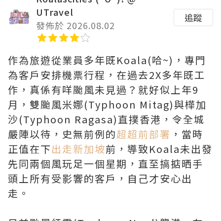
UTravel
追蹤
發佈於 2026.08.02
作為旅遊從業員多年既Koala(哈~)，專門
為客戶安排機票行程，在過去2X多年既工
作，真係有咩颱風未見過？就好似上年9
月，雙颱風米娜(Typhoon Mitag)與樺加
沙(Typhoon Ragasa)直撲香港，令全城
嚴陣以待，史無前例的
超超前部署
，當時
正值在下
出走新加坡
前，導致Koala未出發
先同兩個風玩足一個星期，直至搞掂晒手
頭上所有受影響的客戶，自己才安心出
走。