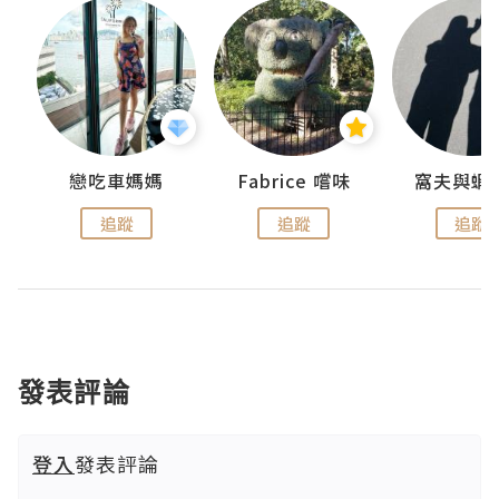
戀吃車媽媽
Fabrice 嚐味
窩夫與蝦
追蹤
追蹤
追蹤
發表評論
登入
發表評論