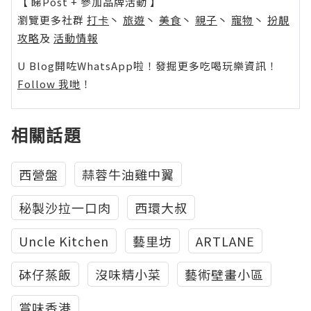
【 睇Post + 參加品牌活動 】
瀏覽更多社群
打卡
丶
旅遊
丶
美食
丶
親子
丶
寵物
丶
扮靚
攻略
及
活動情報
U Blog開咗WhatsApp啦！發掘更多吃喝玩樂資訊！
Follow 我哋
！
相關話題
西營盤
蒜蓉牛油雞中翼
秘製沙拉一口肉
西環大叔
Uncle Kitchen
藝里坊
ARTLANE
砵仔蒸飯
沒味精小菜
藝術壁畫小區
賞味香港