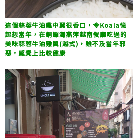
這個蒜蓉牛油雞中翼很香口，令Koala憶
起想當年，在銅鑼灣燕萍越南餐廳吃過的
美味蒜蓉牛油雞翼(越式)，雖不及當年邪
惡，感覺上比較健康