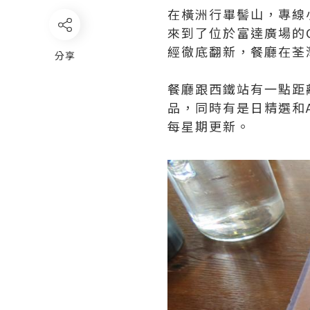
在橫洲行畢髻山，專線
來到了位於富達廣場的Ch
經徹底翻新，餐廳在荃
分享
餐廳跟西鐵站有一點距
品，同時有是日精選和All
每星期更新。