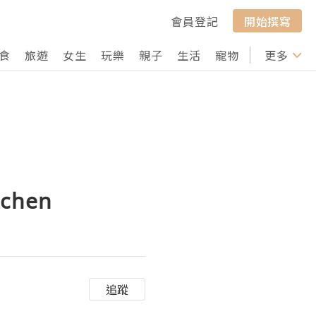
會員登記
開始撰寫
食
旅遊
女生
玩樂
親子
生活
寵物
行山
更多
打卡
chen
追蹤