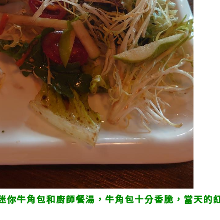
迷你牛角包和廚師餐湯，牛角包十分香脆，當天的