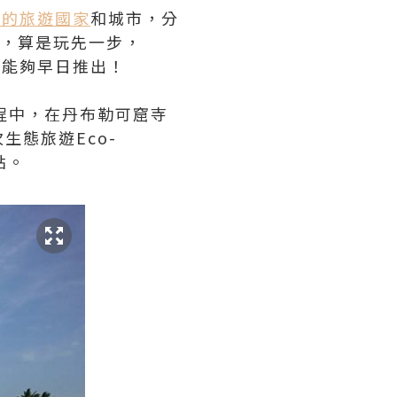
佳的旅遊國家
和城市，分
到過，算是玩先一步，
亦能夠早日推出！
程中，在丹布勒可窟寺
態旅遊Eco-
點。