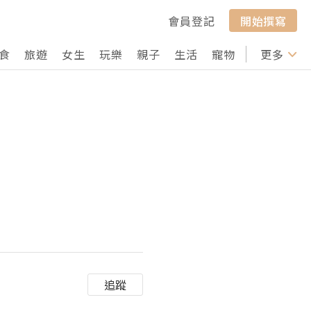
會員登記
開始撰寫
食
旅遊
女生
玩樂
親子
生活
寵物
行山
更多
打卡
追蹤