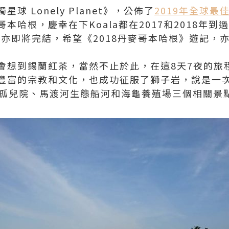
球 Lonely Planet》，公佈了
2019年全球最
本哈根，慶幸在下Koala都在2017和2018年
》亦即將完結，希望《2018丹麥哥本哈根》遊記，
會想到錫蘭紅茶，當然不止於此，在這8天7夜的旅
豐富的宗教和文化，也成功征服了獅子岩，說是一次生
大象孤兒院、馬渡河生態船河和海龜養殖場三個相關景