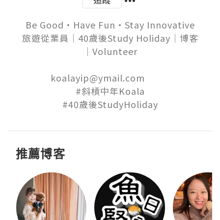
Be Good‧Have Fun‧Stay Innovative

旅遊從業員│40歲後Study Holiday│博客
│Volunteer

koalayip@ymail.com          

#斜槓中年Koala

推薦博客