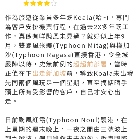
作為旅遊從業員多年既Koala(哈~)，專門
為客戶安排機票行程，在過去2X多年既工
作，真係有咩颱風未見過？就好似上年9
月，雙颱風米娜(Typhoon Mitag)與樺加
沙(Typhoon Ragasa)直撲香港，令全城
嚴陣以待，史無前例的
超超前部署
，當時
正值在下
出走新加坡
前，導致Koala未出發
先同兩個風玩足一個星期，直至搞掂晒手
頭上所有受影響的客戶，自己才安心出
走。
日前颱風紅霞(Typhoon Noul)襲港，在
上星期的週末晚上，一夜之間由三號波上
到九號波，個風雖然來去匆匆，香港國際