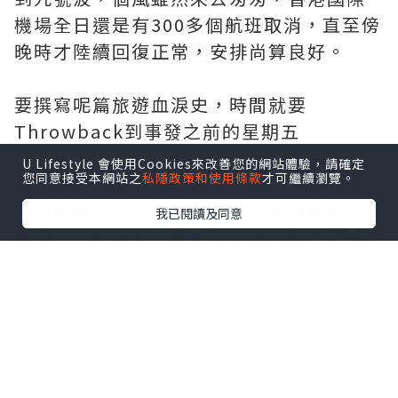
機場全日還是有300多個航班取消，直至傍
晚時才陸續回復正常，安排尚算良好。
要撰寫呢篇旅遊血淚史，時間就要
Throwback到事發之前的星期五
(24/7/2026)，本地主要航空公司在Office
U Lifestyle 會使用Cookies來改善您的網站體驗，請確定
您同意接受本網站之
私隱政策和使用條款
才可繼續瀏覽。
Hour倒數8分鐘前(17:52)，向業界發出了
應對颱風的彈性機票安排，作為旅遊從業
我已閱讀及同意
員既Koala已經心裡有數，即時聯絡預計有
機會受影響的客戶。然而很快便收到客人
如期出發/返港的回覆，但千祈唔好以為事
情可以就此結束，因為Travel Product既
特性係包括埋*
售後服務After-sales
service
架！所以好戲在後頭，係呢個時候
才是被Koala列為因應特別狀況的"SASS"