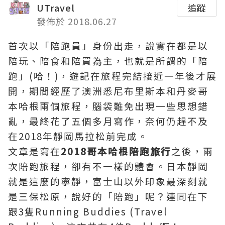
UTravel
追蹤
發佈於 2018.06.27
首次以「陪跑員」身份出走，說實在都是以
陪玩、
陪食和陪買為主，也就是所謂的「陪
跑」(哈！)，遊記在旅程完結接近一年後才展
開，期間經歷了澳洲悉尼布里斯本和丹麥哥
本哈根兩個旅程，腦袋難免出現一些思想錯
亂，最終
花了五個多月寫作
，奈何仍
趕不及
在2018年靜岡馬拉松前完成
。
文章是寫在
2018哥本哈根陪跑旅行
之後，兩
次陪跑旅程，卻有不一樣的體會。日本靜岡
就是這麼的寧靜，富士山以外印象最深刻就
是三保松原，說好的「陪跑」呢？連同在下
跟3隻Running Buddies (Travel