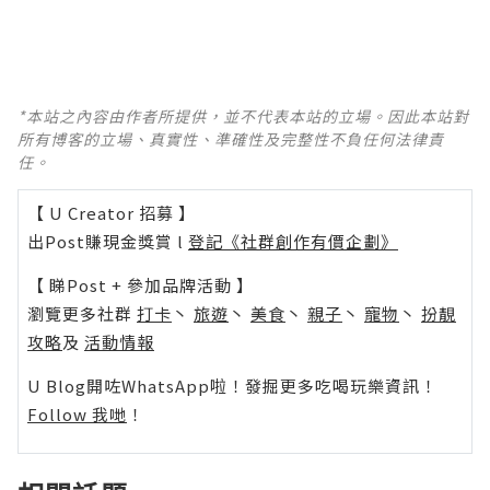
*本站之內容由作者所提供，並不代表本站的立場。因此本站對
所有博客的立場、真實性、準確性及完整性不負任何法律責
任。
【 U Creator 招募 】
出Post賺現金獎賞 l
登記《社群創作有價企劃》
【 睇Post + 參加品牌活動 】
瀏覽更多社群
打卡
丶
旅遊
丶
美食
丶
親子
丶
寵物
丶
扮靚
攻略
及
活動情報
U Blog開咗WhatsApp啦！發掘更多吃喝玩樂資訊！
Follow 我哋
！