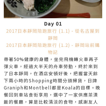
Day 01
2017日本靜岡陪跑旅行 (1.1) - 從名古屋到
靜岡
2017日本靜岡陪跑旅行 (1.2) - 靜岡站前購
物記
帶著50%健康的身體，
坐完飛機轉火車再子
彈火車
，
經過大半天的舟車勞動，終於來到
了日本靜岡，在酒店安頓好後，把握當天餘
下兩小時的Shopping時間分頭掃貨，日牌
Graniph和Montbell都是Koala的目標。晚
餐回到車站食街享用，選中了一家供應茶漬
飯的餐廳，算是比較
清淡的食物，
感謝友人