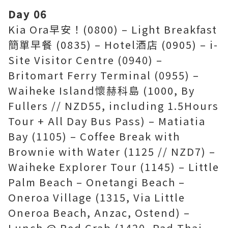
Day 06
Kia Ora早安！(0800) – Light Breakfast
簡單早餐 (0835) – Hotel酒店 (0905) – i-
Site Visitor Centre (0940) –
Britomart Ferry Terminal (0955) –
Waiheke Island懷赫科島 (1000, By
Fullers // NZD55, including 1.5Hours
Tour + All Day Bus Pass) – Matiatia
Bay (1105) – Coffee Break with
Brownie with Water (1125 // NZD7) –
Waiheke Explorer Tour (1145) – Little
Palm Beach – Onetangi Beach –
Oneroa Village (1315, Via Little
Oneroa Beach, Anzac, Ostend) –
Lunch @ Red Crab (1420, Pad Thai