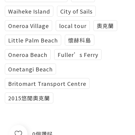
Waiheke Island
City of Sails
Oneroa Village
local tour
奧克蘭
Little Palm Beach
懷赫科島
Oneroa Beach
Fuller’s Ferry
Onetangi Beach
Britomart Transport Centre
2015悠閒奧克蘭
0個讚好