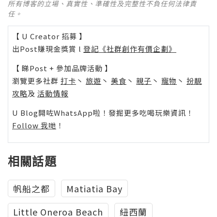
所有博客的立場、真實性、準確性及完整性不負任何法律責
任。
【 U Creator 招募 】
出Post賺現金獎賞 l
登記《社群創作有價企劃》
【 睇Post + 參加品牌活動 】
瀏覽更多社群
打卡
丶
旅遊
丶
美食
丶
親子
丶
寵物
丶
扮靚
攻略
及
活動情報
U Blog開咗WhatsApp啦！發掘更多吃喝玩樂資訊！
Follow 我哋
！
相關話題
帆船之都
Matiatia Bay
Little Oneroa Beach
紐西蘭