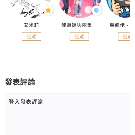
點滴
艾米莉
儍媽媽與兩隻小魔怪之家
追蹤
追蹤
追蹤
發表評論
登入
發表評論