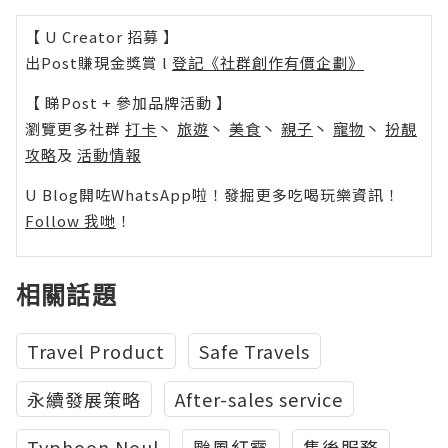
【 U Creator 招募 】
出Post賺現金獎賞 l
登記《社群創作有價企劃》
【 睇Post + 參加品牌活動 】
瀏覽更多社群
打卡
丶
旅遊
丶
美食
丶
親子
丶
寵物
丶
扮靚
攻略
及
活動情報
U Blog開咗WhatsApp啦！發掘更多吃喝玩樂資訊！
Follow 我哋
！
相關話題
Travel Product
Safe Travels
永續發展策略
After-sales service
Typhoon Noul
颱風紅霞
售後服務