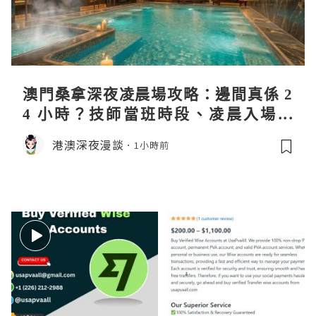
澳門桑拿深夜凌晨場攻略：邊間真係 2
4 小時？技師當班時段、凌晨入場流
程、過夜安排一次過講清
港澳深夜漫談
1小時前