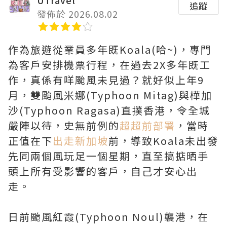
UTravel
追蹤
發佈於 2026.08.02
作為旅遊從業員多年既Koala(哈~)，專門
為客戶安排機票行程，在過去2X多年既工
作，真係有咩颱風未見過？就好似上年9
月，雙颱風米娜(Typhoon Mitag)與樺加
沙(Typhoon Ragasa)直撲香港，令全城
嚴陣以待，史無前例的
超超前部署
，當時
正值在下
出走新加坡
前，導致Koala未出發
先同兩個風玩足一個星期，直至搞掂晒手
頭上所有受影響的客戶，自己才安心出
走。
日前颱風紅霞(Typhoon Noul)襲港，在