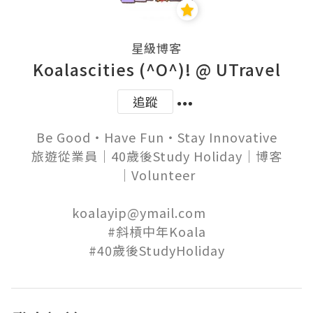
星級博客
Koalascities (^O^)! @ UTravel
追蹤
Be Good‧Have Fun‧Stay Innovative

旅遊從業員│40歲後Study Holiday│博客
│Volunteer

koalayip@ymail.com          

#斜槓中年Koala
