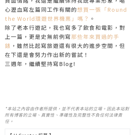
負面情緒，我還是繼續保持我既專業形象，嘔
心瀝血寫左篇同工作有關的
想買一張「Round
the World環遊世界機票」嗎？
。
除了老本行遊記，我也寫多了飲食和電影，對
上一篇，更是史無前例寫
那些年來買過的手
錶
，雖然比起寫旅遊還有很大的進步空間，但
在下還是會努力作出新的嘗試！
三週年，繼續堅持寫Blog!
*本站之內容由作者所提供，並不代表本站的立場。因此本站對
所有博客的立場、真實性、準確性及完整性不負任何法律責
任。