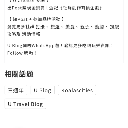
【 U Creator 招募 】
出Post賺現金獎賞 l
登記《社群創作有價企劃》
【 睇Post + 參加品牌活動 】
瀏覽更多社群
打卡
丶
旅遊
丶
美食
丶
親子
丶
寵物
丶
扮靚
攻略
及
活動情報
U Blog開咗WhatsApp啦！發掘更多吃喝玩樂資訊！
Follow 我哋
！
相關話題
三週年
U Blog
Koalascities
U Travel Blog