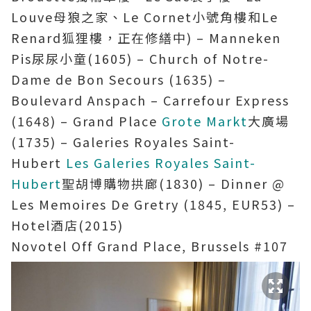
Louve母狼之家、Le Cornet小號角樓和Le
Renard狐狸樓，正在修繕中) – Manneken
Pis尿尿小童(1605) – Church of Notre-
Dame de Bon Secours (1635) –
Boulevard Anspach – Carrefour Express
(1648) – Grand Place
Grote Markt
大廣場
(1735) – Galeries Royales Saint-
Hubert
Les Galeries Royales Saint-
Hubert
聖胡博購物拱廊(1830) – Dinner @
Les Memoires De Gretry (1845, EUR53) –
Hotel酒店(2015)
Novotel Off Grand Place, Brussels #107