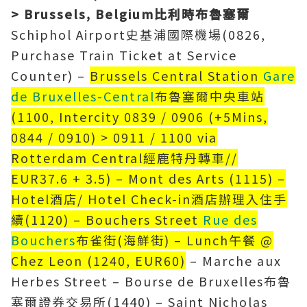
> Brussels, Belgium
比利時布魯塞爾
Schiphol Airport史基浦國際機場(0826,
Purchase Train Ticket at Service
Counter) –
Brussels Central Station
Gare
de Bruxelles-Central
布魯塞爾中央車站
(1100, Intercity 0839 / 0906 (+5Mins,
0844 / 0910) > 0911 / 1100 via
Rotterdam Central經鹿特丹轉車//
EUR37.6 + 3.5) – Mont des Arts (1115) –
Hotel酒店/ Hotel Check-in酒店辦理入住手
續(1120) – Bouchers Street
Rue des
Bouchers
布雀街(海鮮街) – Lunch午餐 @
Chez Leon (1240, EUR60)
– Marche aux
Herbes Street – Bourse de Bruxelles布魯
塞爾證券交易所(1440) – Saint Nicholas