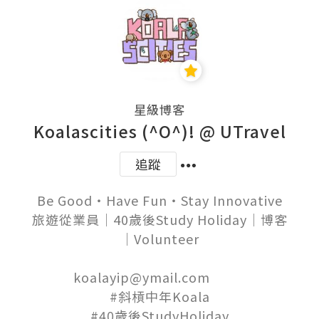
星級博客
Koalascities (^O^)! @ UTravel
追蹤
Be Good‧Have Fun‧Stay Innovative

旅遊從業員│40歲後Study Holiday│博客
│Volunteer

koalayip@ymail.com          

#斜槓中年Koala
