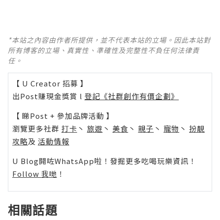
*本站之內容由作者所提供，並不代表本站的立場。因此本站對
所有博客的立場、真實性、準確性及完整性不負任何法律責
任。
【 U Creator 招募 】
出Post賺現金獎賞 l
登記《社群創作有價企劃》
【 睇Post + 參加品牌活動 】
瀏覽更多社群
打卡
丶
旅遊
丶
美食
丶
親子
丶
寵物
丶
扮靚
攻略
及
活動情報
U Blog開咗WhatsApp啦！發掘更多吃喝玩樂資訊！
Follow 我哋
！
相關話題