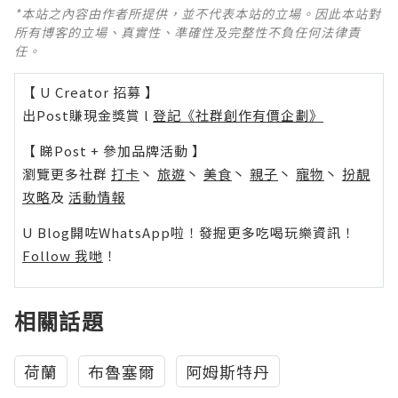
*本站之內容由作者所提供，並不代表本站的立場。因此本站對
所有博客的立場、真實性、準確性及完整性不負任何法律責
任。
【 U Creator 招募 】
出Post賺現金獎賞 l
登記《社群創作有價企劃》
【 睇Post + 參加品牌活動 】
瀏覽更多社群
打卡
丶
旅遊
丶
美食
丶
親子
丶
寵物
丶
扮靚
攻略
及
活動情報
U Blog開咗WhatsApp啦！發掘更多吃喝玩樂資訊！
Follow 我哋
！
相關話題
荷蘭
布魯塞爾
阿姆斯特丹