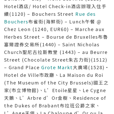
Hotel酒店/ Hotel Check-in酒店辦理入住手
續(1120) – Bouchers Street
Rue des
Bouchers
布雀街(海鮮街) – Lunch午餐 @
Chez Leon (1240, EUR60) – Marche aux
Herbes Street – Bourse de Bruxelles布魯
塞爾證券交易所(1440) – Saint Nicholas
Church聖尼古拉斯教堂 (1443) – au Beurre
Street (Chocolate Street朱古力街)(1512)
– Grand Place
Grote Markt
大廣場(1528)‧
Hotel de Ville市政廳、La Maison du Roi
(The Museum of the City Brussels)國王之
家(市立博物館)、L’Etoile星星、Le Cygne
天鵝、L’Arbre d’Or金樹、Residence of
the Dukes of Brabant布拉班公爵之家、
L’Ange天使、La Chaloupe d’Or ou la