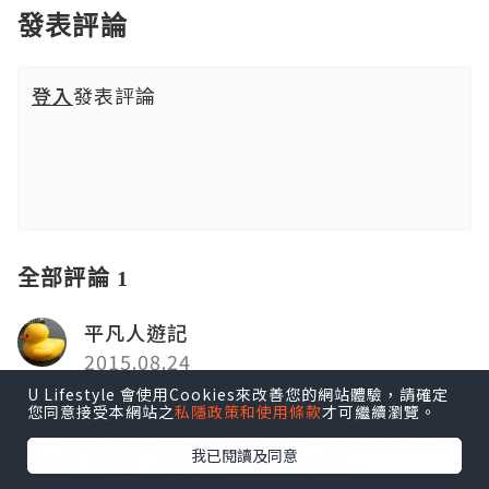
發表評論
登入
發表評論
全部評論 1
平凡人遊記
2015.08.24
U Lifestyle 會使用Cookies來改善您的網站體驗，請確定
飛機上有Haagen Dazs食真係正，我未試過@@
您同意接受本網站之
私隱政策和使用條款
才可繼續瀏覽。
係一個陌生地方得一分鐘追火車一定好刺激 好彩
我已閱讀及同意
都順利上到車，如果上錯車就麻煩啦~