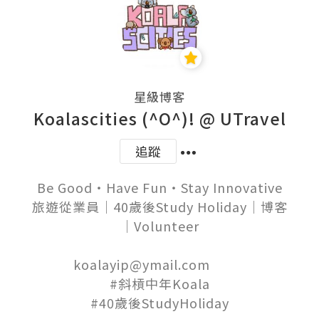
星級博客
Koalascities (^O^)! @ UTravel
追蹤
Be Good‧Have Fun‧Stay Innovative

旅遊從業員│40歲後Study Holiday│博客
│Volunteer

koalayip@ymail.com          

#斜槓中年Koala
