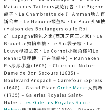
Maison des Tailleurs裁縫行會、Le Pigeon
鴿子、La Chambrette de l’Amman地方官
辦公室、Le Heaume頭盔樓、Le Paon孔雀樓
(Maison des Boulangers ou le Roi
d’Espagne麵包之家(西班牙國王之家)、La
Brouette獨輪車樓、Le Sac袋子樓、La
Louve母狼之家、Le Cornet小號角樓和Le
Renard狐狸樓，正在修繕中) – Manneken
Pis尿尿小童(1605) – Church of Notre-
Dame de Bon Secours (1635) –
Boulevard Anspach – Carrefour Express
(1648) – Grand Place
Grote Markt
大廣場
(1735) – Galeries Royales Saint-
Hubert
Les Galeries Royales Saint-
Hubert
聖胡博購物拱廊(1830) – Dinner @