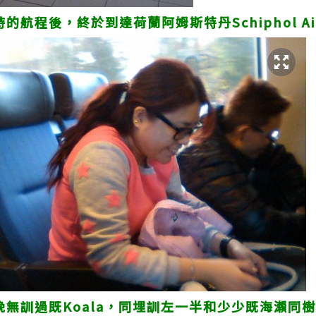
的航程後，終於到達荷蘭阿姆斯特丹Schiphol Air
6，成晚無訓過既Koala，同埋訓左一半和少少既海瀨