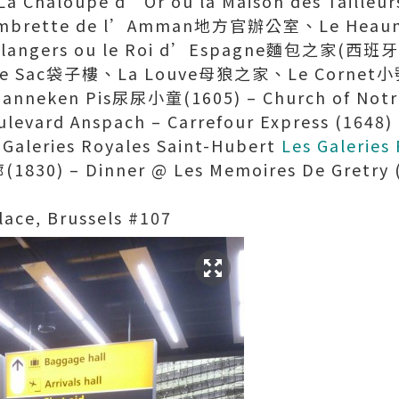
haloupe d’Or ou la Maison des Taill
ambrette de l’Amman地方官辦公室、Le Hea
oulangers ou le Roi d’Espagne麵包之家(
e Sac袋子樓、La Louve母狼之家、Le Cornet小
eken Pis尿尿小童(1605) – Church of Notr
ulevard Anspach – Carrefour Express (1648)
Galeries Royales Saint-Hubert
Les Galeries 
0) – Dinner @ Les Memoires De Gretry (
lace, Brussels #107