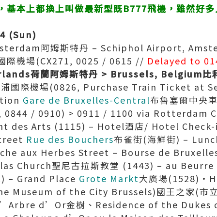
，基本上都換上叫做最新型既B777飛機，雖然好
14 (Sun)
terdam阿姆斯特丹 – Schiphol Airport, Amste
(CX271, 0025 / 0615 //
Delayed to 01
rlands
荷蘭阿姆斯特丹
> Brussels, Belgium
比
浦國際機場(0826, Purchase Train Ticket at Ser
ation
Gare de Bruxelles-Central
布魯塞爾中央車站(1
s, 0844 / 0910) > 0911 / 1100 via Rotter
Mont des Arts (1115) – Hotel酒店/ Hotel 
treet
Rue des Bouchers
布雀街(海鮮街) – Lunch
arche aux Herbes Street – Bourse de Br
holas Church聖尼古拉斯教堂 (1443) – au Beurre 
 – Grand Place
Grote Markt
大廣場(1528)‧Ho
(The Museum of the City Brussels)國王之家
Arbre d’Or金樹、Residence of the Dukes