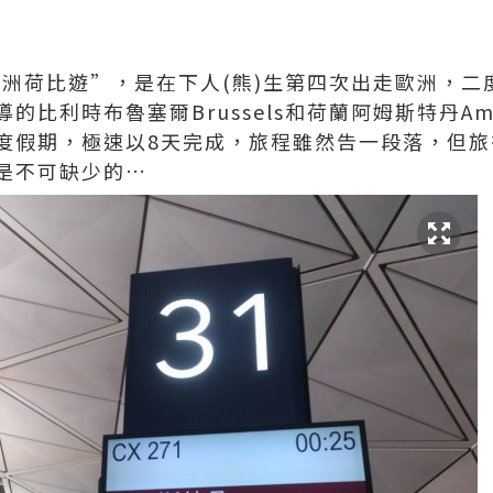
“歐洲荷比遊”，是在下人(熊)生第四次出走歐洲，
比利時布魯塞爾Brussels和荷蘭阿姆斯特丹Ams
度假期，極速以8天完成，旅程雖然告一段落，但旅
是不可缺少的…