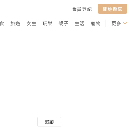
會員登記
開始撰寫
食
旅遊
女生
玩樂
親子
生活
寵物
行山
更多
打卡
追蹤