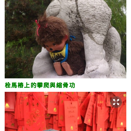
栓馬樁上的攀爬與縮骨功