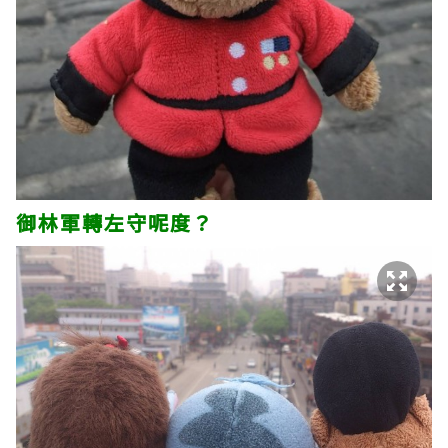
御林軍轉左守呢度？