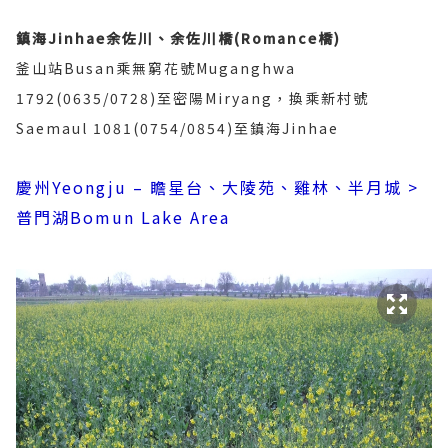
鎮海Jinhae
余佐川、余佐川橋(Romance
橋)
釜山站Busan乘無窮花號Muganghwa
1792(0635/0728)至密陽Miryang，換乘新村號
Saemaul 1081(0754/0854)至鎮海Jinhae
慶州Yeongju – 瞻星台、大陵苑、雞林、半月城 >
普門湖Bomun Lake Area