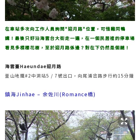
在車站多次向工作人員詢問"迎月路"位置，可惜雞同鴨
講！最後只好沿海雲台大街走一遍，在一個民居裡的停車場
看見多棵櫻花樹，至於迎月路係邊？對在下仍然是個謎！
海雲臺Haeundae
迎月路
釜山地鐵#2中洞站5 / 7號出口，向尾浦岔路步行約15分鐘
鎮海Jinhae – 余佐川(Romance橋)