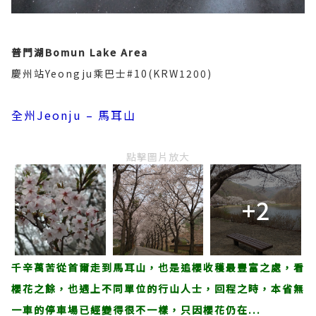
普門湖Bomun Lake Area
慶州站Yeongju乘巴士#10(KRW1200)
全州Jeonju – 馬耳山
點擊圖片放大
+2
千辛萬苦從首爾走到馬耳山，也是追櫻收穫最豐富之處，看
櫻花之餘，也遇上不同單位的行山人士，回程之時，本省無
一車的停車場已經變得很不一樣，只因櫻花仍在...