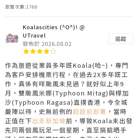
瀏覽次數:1760
Koalascities (^O^)! @
UTravel
追蹤
發佈於 2026.08.02
作為旅遊從業員多年既Koala(哈~)，專門
為客戶安排機票行程，在過去2X多年既工
作，真係有咩颱風未見過？就好似上年9
月，雙颱風米娜(Typhoon Mitag)與樺加
沙(Typhoon Ragasa)直撲香港，令全城
嚴陣以待，史無前例的
超超前部署
，當時
正值在下
出走新加坡
前，導致Koala未出發
先同兩個風玩足一個星期，直至搞掂晒手