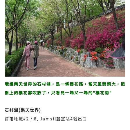
環繞樂天世界的石村湖，是一條櫻花路，當天風勢頗大，把
樹上的櫻花都吹散了，只看見一場又一場的"櫻花雨"
石村湖(
樂天世界)
首爾地鐵#2 / 8, Jamsil蠶室站4號出口