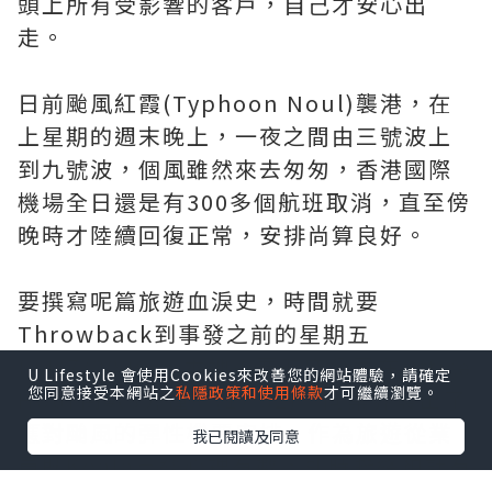
頭上所有受影響的客戶，自己才安心出
走。
日前颱風紅霞(Typhoon Noul)襲港，在
上星期的週末晚上，一夜之間由三號波上
到九號波，個風雖然來去匆匆，香港國際
機場全日還是有300多個航班取消，直至傍
晚時才陸續回復正常，安排尚算良好。
要撰寫呢篇旅遊血淚史，時間就要
Throwback到事發之前的星期五
(24/7/2026)，本地主要航空公司在Office
U Lifestyle 會使用Cookies來改善您的網站體驗，請確定
您同意接受本網站之
私隱政策和使用條款
才可繼續瀏覽。
Hour倒數8分鐘前(17:52)，向業界發出了
應對颱風的彈性機票安排，作為旅遊從業
我已閱讀及同意
員既Koala已經心裡有數，即時聯絡預計有