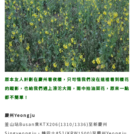
原本友人計劃在慶州看夜櫻，只可惜我們沒在這裡看到櫻花
的蹤影，也給我們遇上滂沱大雨，雨中拍油菜花，原來一點
都不簡單！
慶州Yeongju
釜山站Busan乘KTX206(1310/1336)至新慶州
Singyeongju，轉巴士#51(KRW1500)至慶州Yeongju