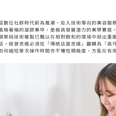
這數位社群時代蔚為風潮，投入技術導向的美容服
風格著稱的凝膠美甲，是極具發展潛力的美學賽道
現單純技術複製已難以在相對飽和的環境中殺出重
活，經營思維必須從「傳統店面思維」翻轉為「高
如何縮短單次操作時間亦不犧牲精緻度，方能在有