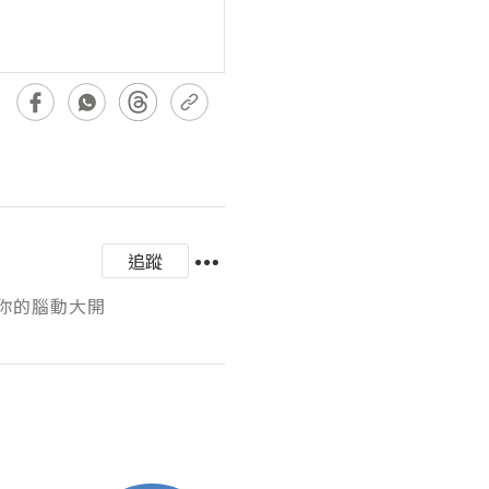
追蹤
與你的腦動大開