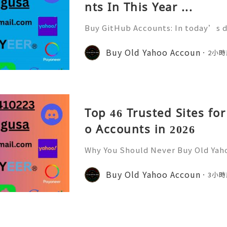
nts In This Year ...
Buy GitHub Accounts: In today’s d
velopment and online collaborati
n ever. GitHub has become one of 
Buy Old Yahoo Accoun
2小時
forms for developers, compa
Top 46 Trusted Sites fo
o Accounts in 2026
Why You Should Never Buy Old Yah
ntinues to be used by millions of 
onal communication, business cor
Buy Old Yahoo Accoun
3小時
ccount recovery. Because of