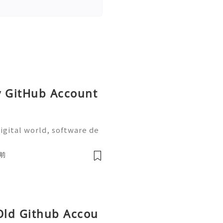
y GitHub Account
igital world, software de
on are more important tha
the most widely used plat
前
 Old Github Accou