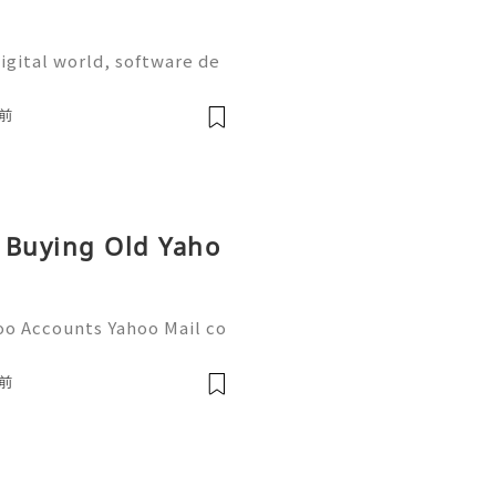
igital world, software de
on are more important tha
the most widely used plat
前
r Buying Old Yaho
oo Accounts Yahoo Mail co
people worldwide for pers
respondence, and online a
前