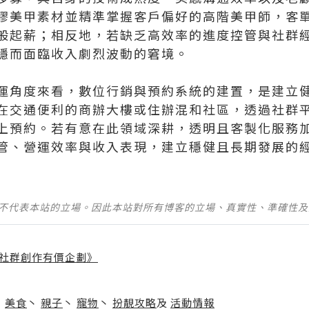
膠美甲素材並精準掌握客戶偏好的高階美甲師，客
般起薪；相反地，若缺乏高效率的進度控管與社群
穩而面臨收入劇烈波動的窘境。
運角度來看，數位行銷與預約系統的建置，是建立
在交通便利的商辦大樓或住辦混和社區，透過社群
上預約。若有意在此領域深耕，透明且客製化服務
管、營運效率與收入表現，建立穩健且長期發展的
並不代表本站的立場。因此本站對所有博客的立場、真實性、準確性
社群創作有價企劃》
】
丶
美食
丶
親子
丶
寵物
丶
扮靚攻略
及
活動情報