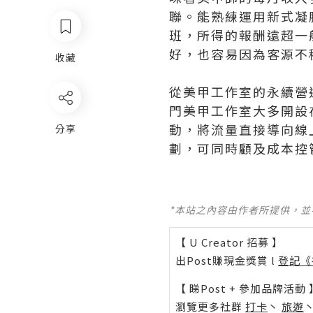
聯。能熟練運用新式凝
班，所得的報酬遠超一
好，也容易因為客源不
收藏
從美甲工作室的永續營
門美甲工作室大多開設
動，將流量直接導向線
分享
劃，可同時顧及成本控
*本站之內容由作者所提供，
【 U Creator 招募 】
出Post賺現金獎賞 l
登記《
【 睇Post + 參加品牌活動 
瀏覽更多社群
打卡
丶
旅遊