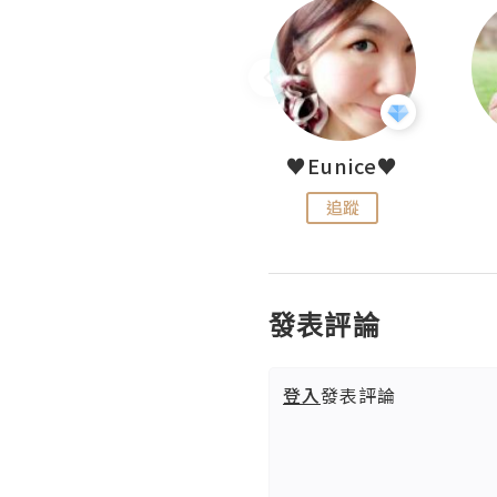
LoveCath 夏沫
♥Eunice♥
追蹤
追蹤
發表評論
登入
發表評論