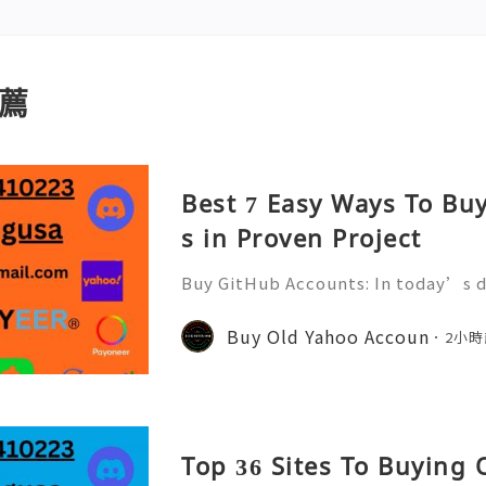
薦
Best 7 Easy Ways To Bu
s in Proven Project
Buy GitHub Accounts: In today’s d
velopment and online collaborati
n ever. GitHub has become one of 
Buy Old Yahoo Accoun
2小時
forms for developers, compa
Top 36 Sites To Buying