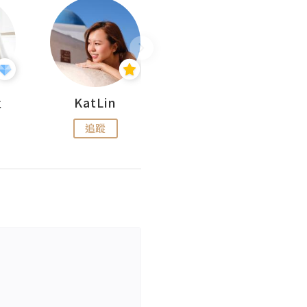
杜
KatLin
Missmiki 米奇小姐
追蹤
追蹤