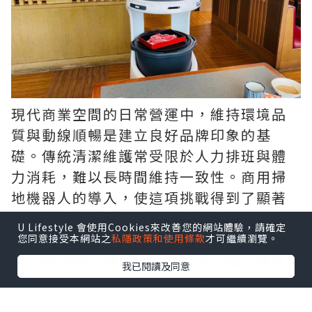
現代商業空間的日常營運中，維持環境品
質與動線順暢是建立良好品牌印象的基
礎。傳統清潔維護常受限於人力排班與體
力消耗，難以長時間維持一致性。商用掃
地機器人的導入，使這項挑戰得到了顯著
改善。具備智慧避障與極高效率的
商用掃
U Lifestyle 會使用Cookies來改善您的網站體驗，請確定
地機器人
，能在夜間或離峰時段自動進行
您同意接受本網站之
私隱政策和使用條款
才可繼續瀏覽。
大面積清掃，確保地面清潔度，讓空間管
我已閱讀及同意
理者能以更精準方式控制維護成本，同時
提供到訪者乾淨舒適的環境。