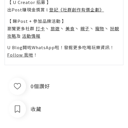
【 U Creator 招募 】
出Post賺現金獎賞 l
登記《社群創作有價企劃》
【 睇Post + 參加品牌活動 】
瀏覽更多社群
打卡
丶
旅遊
丶
美食
丶
親子
丶
寵物
丶
扮靚
攻略
及
活動情報
U Blog開咗WhatsApp啦！發掘更多吃喝玩樂資訊！
Follow 我哋
！
0個讚好
收藏