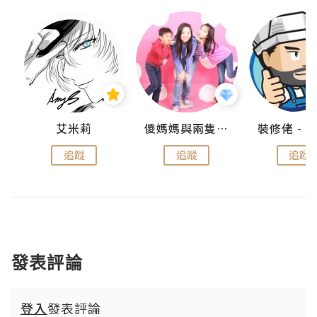
點滴
艾米莉
儍媽媽與兩隻小魔怪之家
追蹤
追蹤
追蹤
發表評論
登入
發表評論