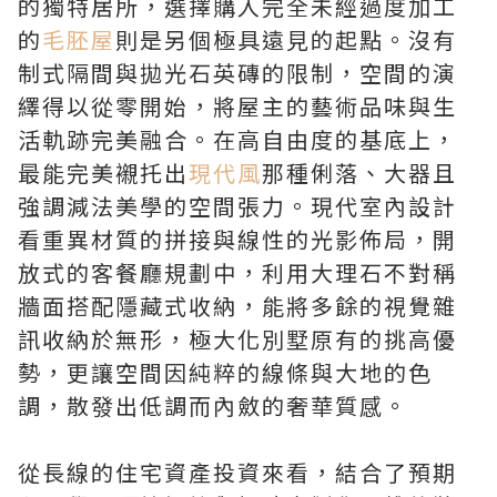
的獨特居所，選擇購入完全未經過度加工
的
毛胚屋
則是另個極具遠見的起點。沒有
制式隔間與拋光石英磚的限制，空間的演
繹得以從零開始，將屋主的藝術品味與生
活軌跡完美融合。在高自由度的基底上，
最能完美襯托出
現代風
那種俐落、大器且
強調減法美學的空間張力。現代室內設計
看重異材質的拼接與線性的光影佈局，開
放式的客餐廳規劃中，利用大理石不對稱
牆面搭配隱藏式收納，能將多餘的視覺雜
訊收納於無形，極大化別墅原有的挑高優
勢，更讓空間因純粹的線條與大地的色
調，散發出低調而內斂的奢華質感。
從長線的住宅資產投資來看，結合了預期