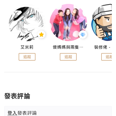
點滴
艾米莉
儍媽媽與兩隻小魔怪之家
追蹤
追蹤
追蹤
發表評論
登入
發表評論