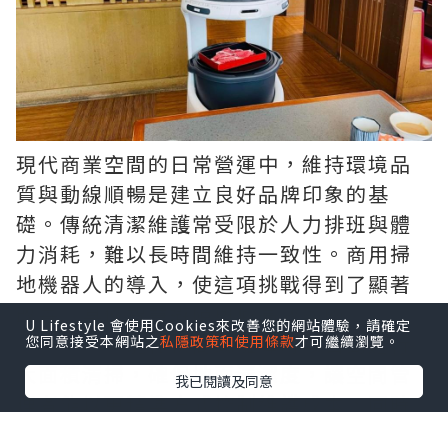
現代商業空間的日常營運中，維持環境品
質與動線順暢是建立良好品牌印象的基
礎。傳統清潔維護常受限於人力排班與體
力消耗，難以長時間維持一致性。商用掃
地機器人的導入，使這項挑戰得到了顯著
改善。具備智慧避障與極高效率的
商用掃
U Lifestyle 會使用Cookies來改善您的網站體驗，請確定
地機器人
，能在夜間或離峰時段自動進行
您同意接受本網站之
私隱政策和使用條款
才可繼續瀏覽。
大面積清掃，確保地面清潔度，讓空間管
我已閱讀及同意
理者能以更精準方式控制維護成本，同時
提供到訪者乾淨舒適的環境。