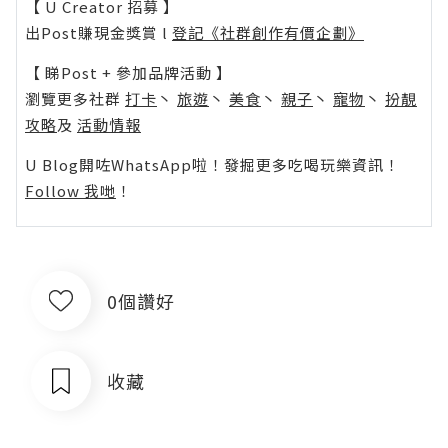
【 U Creator 招募 】
出Post賺現金獎賞 l
登記《社群創作有價企劃》
【 睇Post + 參加品牌活動 】
瀏覽更多社群
打卡
丶
旅遊
丶
美食
丶
親子
丶
寵物
丶
扮靚
攻略
及
活動情報
U Blog開咗WhatsApp啦！發掘更多吃喝玩樂資訊！
Follow 我哋
！
0個讚好
收藏