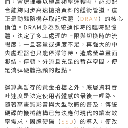
而，當處理器以極高頻率運轉時，必須配
合能夠同步高速拋接資料的緩衝管道，這
正是動態隨機存取記憶體（
DRAM
）的核心
價值。DRAM身為系統運作時的臨時記憶
體，決定了多工處理的上限與切換時的流
暢度；一旦容量或速度不足，再強大的中
央處理器也只能停滯等待，造成螢幕畫面
凝結、停頓。分流且充足的暫存空間，便
是消弭硬體瓶頸的起點。
運算與暫存的黃金拍檔之外，底層資料吞
吐速度是決定使用者體感的最後一哩路。
隨著高畫質影音與大型軟體的普及，傳統
硬碟的機械結構已無法應付現代的讀寫效
率需求，固態硬碟（
SSD
）的導入，便改