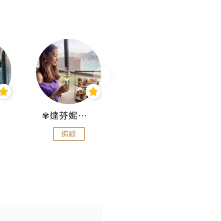
✾達芬妮•愛孩子•愛生活✾
wendysugar享受生活gogogo
追蹤
追蹤