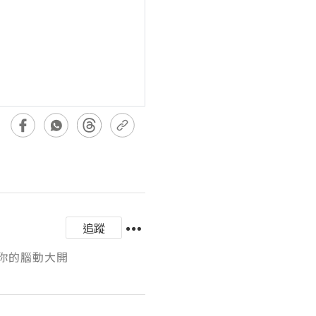
追蹤
與你的腦動大開