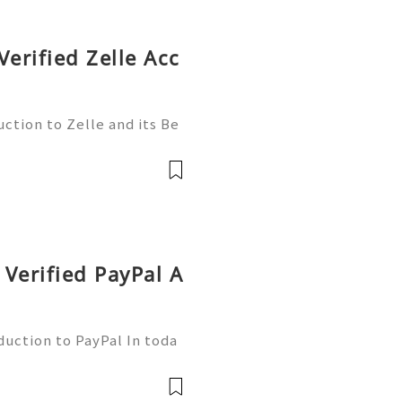
Verified Zelle Acc
ction to Zelle and its Be
l world, finding efficient
 essential. Enter Zelle—
Verified PayPal A
duction to PayPal In toda
nsactions are more commo
ne of the leading platfor