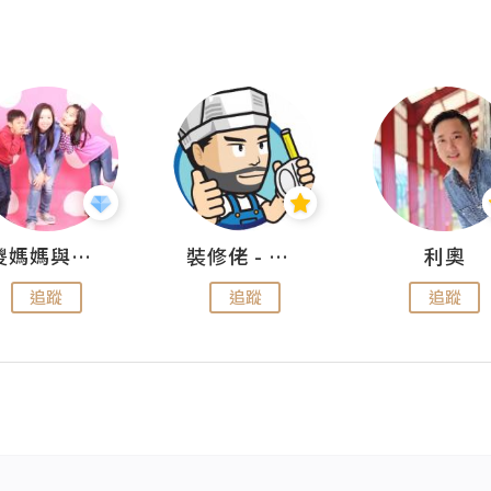
儍媽媽與兩隻小魔怪之家
裝修佬 - 香港一站式網上裝修平台
利奧
追蹤
追蹤
追蹤