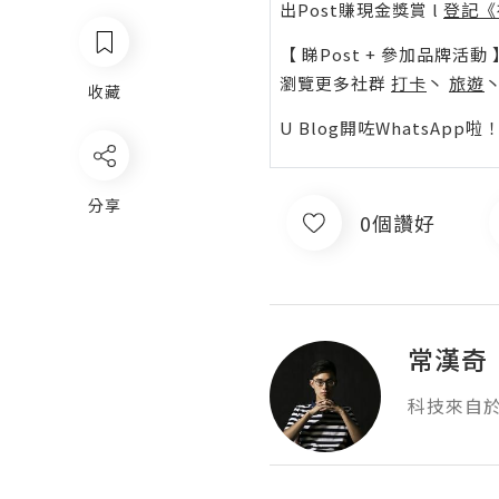
出Post賺現金獎賞 l
登記《
【 睇Post + 參加品牌活動 
瀏覽更多社群
打卡
丶
旅遊
收藏
U Blog開咗WhatsAp
分享
0個讚好
常漢奇
科技來自於