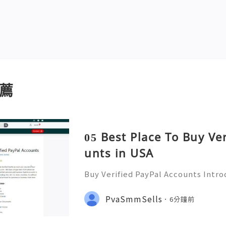
薦
05 Best Place To Buy Ve
unts in USA
Buy Verified PayPal Accounts Intr
ts PayPal has become a staple in on
g convenience and security for us
PvaSmmSells
6分鐘前
u're shopping, selling,