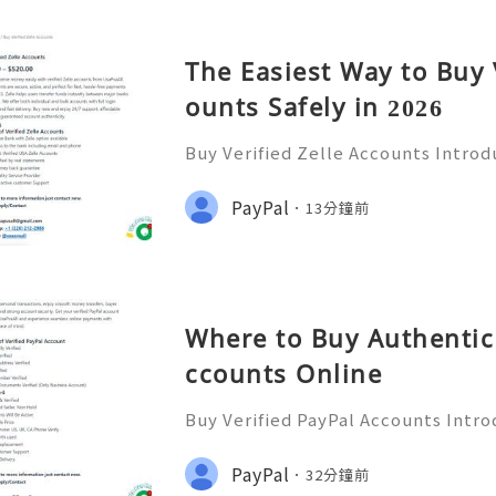
The Easiest Way to Buy 
ounts Safely in 2026
Buy Verified Zelle Accounts Introdu
nefits In today’s fast-paced digita
ways to transfer money has become
PayPal
13分鐘前
a popular payment ser
Where to Buy Authentic 
ccounts Online
Buy Verified PayPal Accounts Intro
y’s digital landscape, online tra
n than ever. PayPal stands out as o
PayPal
32分鐘前
ms for sending and recei