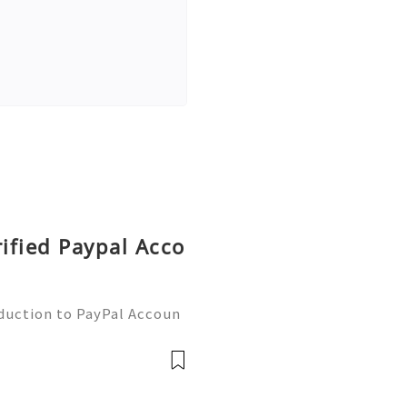
rified Paypal Acco
oduction to PayPal Accoun
line transactions, offerin
ers worldwide. Whether yo