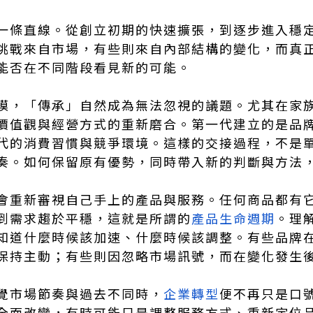
一條直線。從創立初期的快速擴張，到逐步進入穩
挑戰來自市場，有些則來自內部結構的變化，而真
能否在不同階段看見新的可能。
模，「傳承」自然成為無法忽視的議題。尤其在家
價值觀與經營方式的重新磨合。第一代建立的是品
代的消費習慣與競爭環境。這樣的交接過程，不是
奏。如何保留原有優勢，同時帶入新的判斷與方法
會重新審視自己手上的產品與服務。任何商品都有
到需求趨於平穩，這就是所謂的
產品生命週期
。理
知道什麼時候該加速、什麼時候該調整。有些品牌
保持主動；有些則因忽略市場訊號，而在變化發生
覺市場節奏與過去不同時，
企業轉型
便不再只是口
全面改變，有時可能只是調整服務方式、重新定位