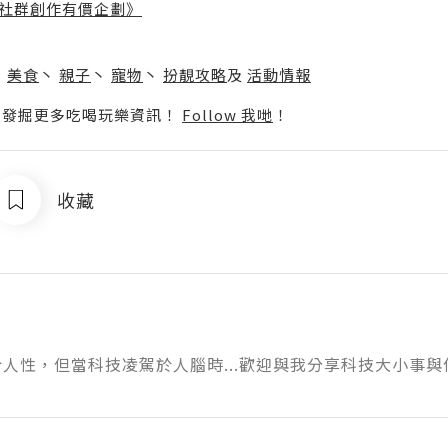
社群創作有價企劃》
】
丶
美食
丶
親子
丶
寵物
丶
扮靚攻略
及
活動情報
p啦！發掘更多吃喝玩樂資訊！
Follow 我哋
！
收藏
人性，但當科技凌駕於人腦時...歡迎與我分享科技大小事