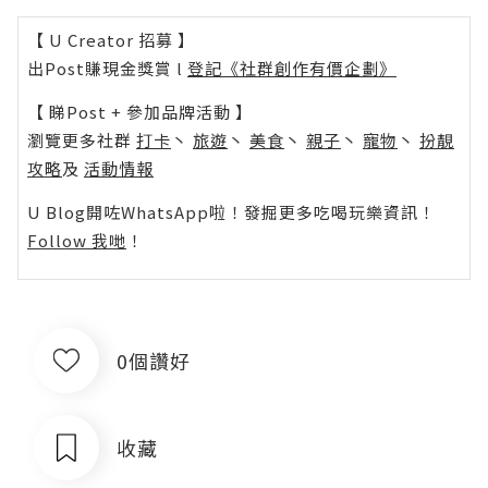
【 U Creator 招募 】
出Post賺現金獎賞 l
登記《社群創作有價企劃》
【 睇Post + 參加品牌活動 】
瀏覽更多社群
打卡
丶
旅遊
丶
美食
丶
親子
丶
寵物
丶
扮靚
攻略
及
活動情報
U Blog開咗WhatsApp啦！發掘更多吃喝玩樂資訊！
Follow 我哋
！
0個讚好
收藏