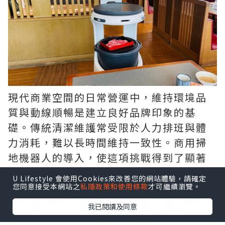
現代商業空間的日常營運中，維持環境品
質與動線順暢是建立良好品牌印象的基
礎。傳統清潔維護常受限於人力排班與體
力消耗，難以長時間維持一致性。商用掃
地機器人的導入，使這項挑戰得到了顯著
改善。具備智慧避障與極高效率的
商用掃
U Lifestyle 會使用Cookies來改善您的網站體驗，請確定
地機器人
，能在夜間或離峰時段自動進行
您同意接受本網站之
私隱政策和使用條款
才可繼續瀏覽。
大面積清掃，確保地面清潔度，讓空間管
我已閱讀及同意
理者能以更精準方式控制維護成本，同時