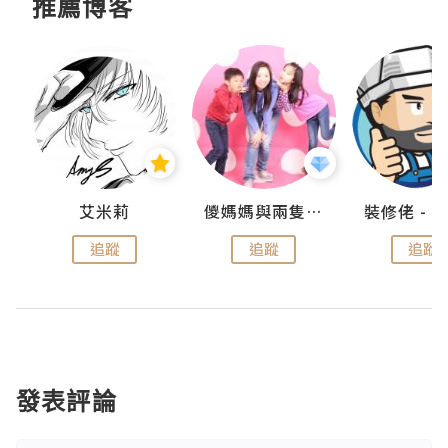
推薦博客
點滴
艾米莉
儍媽媽與兩隻小魔怪之家
追蹤
追蹤
追蹤
發表評論