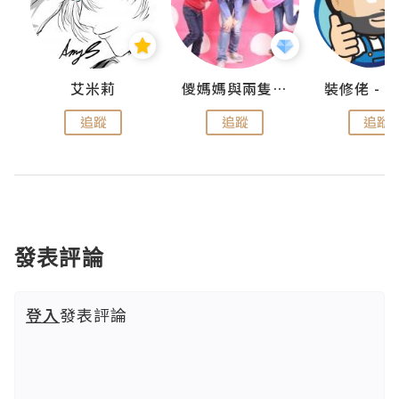
點滴
艾米莉
儍媽媽與兩隻小魔怪之家
追蹤
追蹤
追蹤
發表評論
登入
發表評論