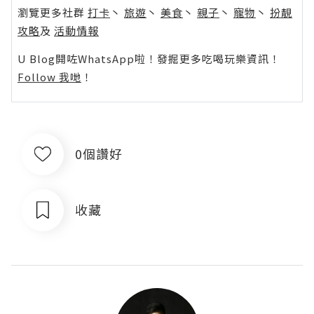
瀏覽更多社群
打卡
丶
旅遊
丶
美食
丶
親子
丶
寵物
丶
扮靚
攻略
及
活動情報
U Blog開咗WhatsApp啦！發掘更多吃喝玩樂資訊！
Follow 我哋
！
0個讚好
收藏