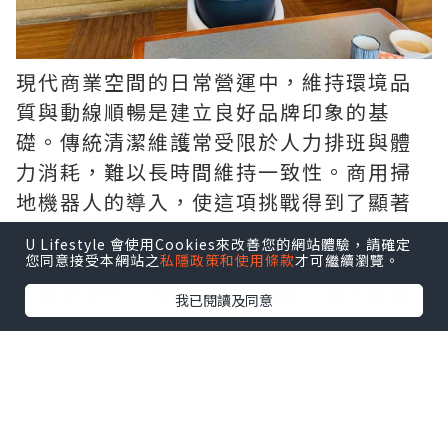
現代商業空間的日常營運中，維持環境品
質與動線順暢是建立良好品牌印象的基
礎。傳統清潔維護常受限於人力排班與體
力消耗，難以長時間維持一致性。商用掃
地機器人的導入，使這項挑戰得到了顯著
改善。具備智慧避障與極高效率的
商用掃
U Lifestyle 會使用Cookies來改善您的網站體驗，請確定
地機器人
，能在夜間或離峰時段自動進行
您同意接受本網站之
私隱政策和使用條款
才可繼續瀏覽。
大面積清掃，確保地面清潔度，讓空間管
我已閱讀及同意
理者能以更精準方式控制維護成本，同時
提供到訪者乾淨舒適的環境。
消費流程的順暢程度也是吸引顧客留存的
關鍵。人潮聚集的餐飲或旅宿空間，餐飲