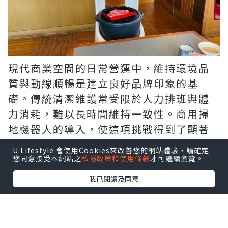
現代商業空間的日常營運中，維持環境品
質與動線順暢是建立良好品牌印象的基
礎。傳統清潔維護常受限於人力排班與體
力消耗，難以長時間維持一致性。商用掃
地機器人的導入，使這項挑戰得到了顯著
改善。具備智慧避障與極高效率的
商用掃
U Lifestyle 會使用Cookies來改善您的網站體驗，請確定
地機器人
，能在夜間或離峰時段自動進行
您同意接受本網站之
私隱政策和使用條款
才可繼續瀏覽。
大面積清掃，確保地面清潔度，讓空間管
我已閱讀及同意
理者能以更精準方式控制維護成本，同時
提供到訪者乾淨舒適的環境。