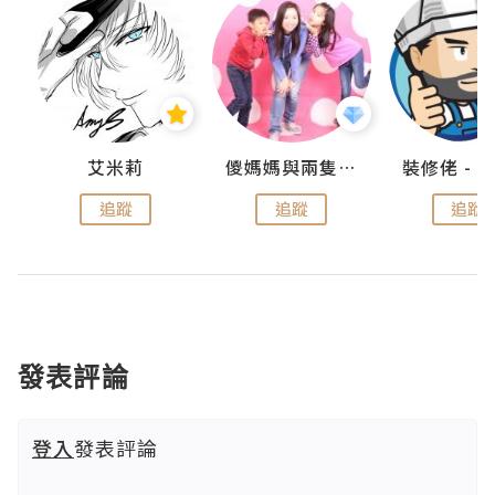
點滴
艾米莉
儍媽媽與兩隻小魔怪之家
追蹤
追蹤
追蹤
發表評論
登入
發表評論