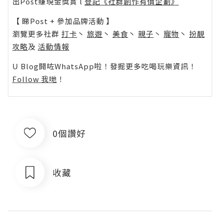
出Post賺現金獎賞 l
登記《社群創作有價企劃》
【 睇Post + 參加品牌活動 】
瀏覽更多社群
打卡
丶
旅遊
丶
美食
丶
親子
丶
寵物
丶
扮靚
攻略
及
活動情報
U Blog開咗WhatsApp啦！發掘更多吃喝玩樂資訊！
Follow 我哋
！
0個讚好
收藏