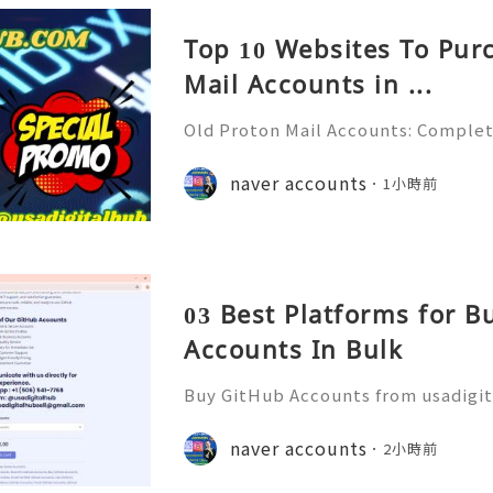
Top 10 Websites To Pur
Mail Accounts in ...
Old Proton Mail Accounts: Complet
ity, Features & Best Practices (202
liable 24/7 Customer Support 💫💎
naver accounts
1小時前
06) 541-7768 💫💎💲💫🌐✨💎Telegra
03 Best Platforms for 
Accounts In Bulk
Buy GitHub Accounts from usadigi
Fast & Reliable 24/7 Customer Su
pp :+1 (506) 541-7768 💫💎💲💫🌐✨
naver accounts
2小時前
b 💫💎💲💫🌐✨💎Discord: usadigital