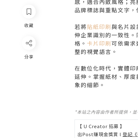
感，適合內斂風格；亮
品牌標誌與重點文字，
收藏
若將
貼紙印刷
與名片設
伸企業識別的一致性。
格。
卡片印刷
可依需求
整的視覺語言。
分享
在數位化時代，實體印
延伸。掌握紙材、厚度
象的細節。
*本站之內容由作者所提供，
【 U Creator 招募 】
出Post賺現金獎賞 l
登記《