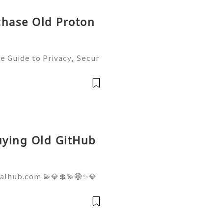
chase Old Proton
e Guide to Privacy, Secur
6) 💫💎💲💫🌐✨💎Fast & Re
💲💫🌐✨💎WhatsApp :+1 (5
m: @usadig
Buying Old GitHub
talhub.com 💫💎💲💫🌐✨💎
pport 💫💎💲💫🌐✨💎WhatsA
💎Telegram: @usadigitalhu
hub 💫💎💲💫🌐✨💎Email:us