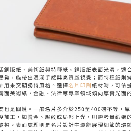
括銅版紙、美術紙與特種紙。銅版紙表面光滑，適
優勢，能帶出溫潤手感與高質感視覺；而特種紙則
計用來突顯獨特風格。選擇
名片印刷
紙材時，可依
霧面美術紙，金融、法律等專業領域傾向厚實光面
度也是關鍵。一般名片多介於250至400磅不等，
後加工，如燙金、壓紋或局部上光，則需考量紙張
破損。表面處理則是名片設計中最能展現細節的環