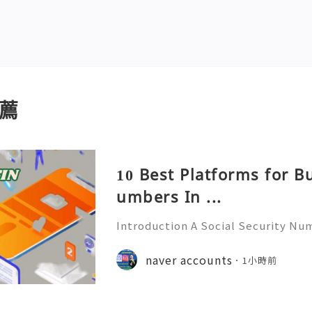
薦
10 Best Platforms for B
umbers In ...
Introduction A Social Security Num
e-digit identification number used
official identification, employment
naver accounts
1小時前
overnment-related pur