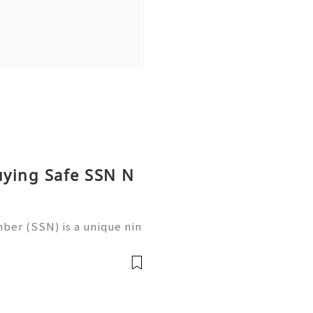
uying Safe SSN N
ber (SSN) is a unique nin
 in the United States for
 records, taxation, and g