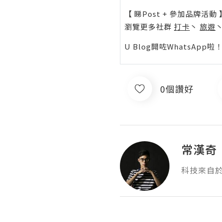
【 睇Post + 參加品牌活動 
瀏覽更多社群
打卡
丶
旅遊
U Blog開咗WhatsAp
0個讚好
常漢奇
科技來自於