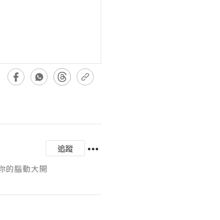
追蹤
與你的腦動大開