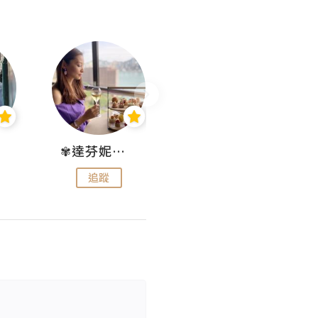
✾達芬妮•愛孩子•愛生活✾
wendysugar享受生活gogogo
追蹤
追蹤