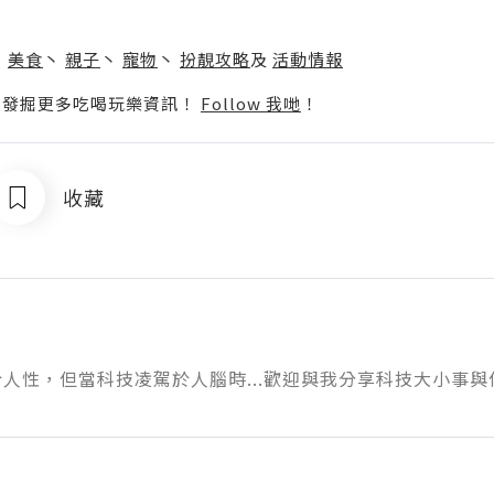
】
丶
美食
丶
親子
丶
寵物
丶
扮靚攻略
及
活動情報
p啦！發掘更多吃喝玩樂資訊！
Follow 我哋
！
收藏
人性，但當科技凌駕於人腦時...歡迎與我分享科技大小事