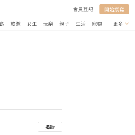
會員登記
開始撰寫
食
旅遊
女生
玩樂
親子
生活
寵物
行山
更多
打卡
敗
追蹤