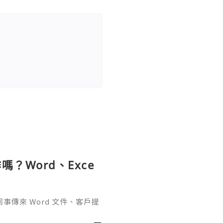
？Word、Exce
傳來 Word 文件、客戶提
rPoint，最後又要把資料整理成
式，處理起來比較零散。因此不