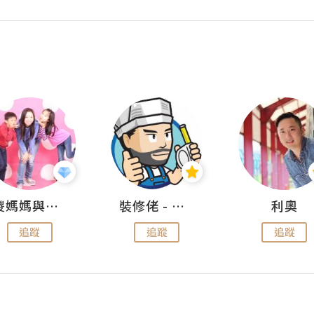
儍媽媽與兩隻小魔怪之家
裝修佬 - 香港一站式網上裝修平台
利奧
追蹤
追蹤
追蹤