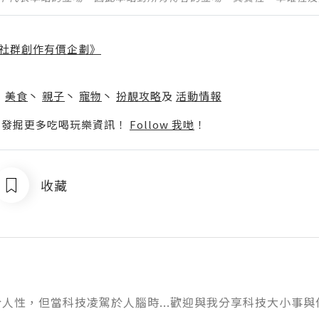
社群創作有價企劃》
】
丶
美食
丶
親子
丶
寵物
丶
扮靚攻略
及
活動情報
p啦！發掘更多吃喝玩樂資訊！
Follow 我哋
！
收藏
人性，但當科技凌駕於人腦時...歡迎與我分享科技大小事