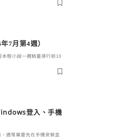
6年7月第4週）
日，日本輕小說一週銷量排行前10
cacia封面插畫：梅まろ卷
i出版社：角川發售日：2026
馴獸師慢生活16作者：棚架ユウ
：2026年08月銷售數：3,7
indows登入、手機
ignal，通常需要先在手機安裝並