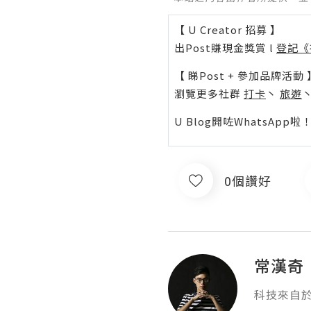
【 U Creator 招募 】
出Post賺現金獎賞 l
登記《
【 睇Post + 參加品牌活動 
瀏覽更多社群
打卡
丶
旅遊
U Blog開咗WhatsAp
0個讚好
常漢奇
科技來自於