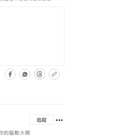
追蹤
與你的腦動大開