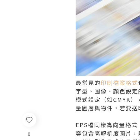
最常見的
印刷檔案格式
字型、圖像、顏色設定
模式設定（如CMYK
量圖層與物件，若要送
EPS檔同樣為向量格
容包含高解析度圖片，
0