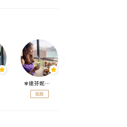
✾達芬妮•愛孩子•愛生活✾
wendysugar享受生活gogogo
追蹤
追蹤