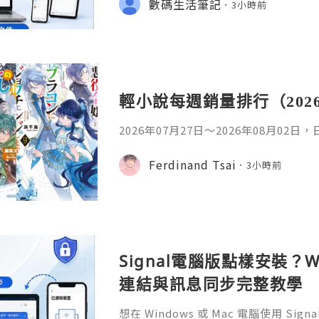
數碼生活筆記
3小時前
少人會接觸 WPS Offic
輕小說每週銷量排行（202
2026年07月27日〜2026年08月02
名如下。1. 魔法少女的魔女審判作者：A
首・文字插畫：すがわらおむ,maruch
Ferdinand Tsai
3小時前
年08月銷售數：10,281部2. 落後的
插畫：Nardack出版社：微雜誌社發售日
76部3. 反派千金轉職成超級兄控9作者
Signal電腦版點樣安裝？W
連結與訊息同步完整教學
想在 Windows 或 Mac 電腦使用 S