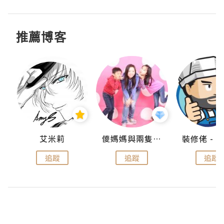
推薦博客
點滴
艾米莉
儍媽媽與兩隻小魔怪之家
追蹤
追蹤
追蹤