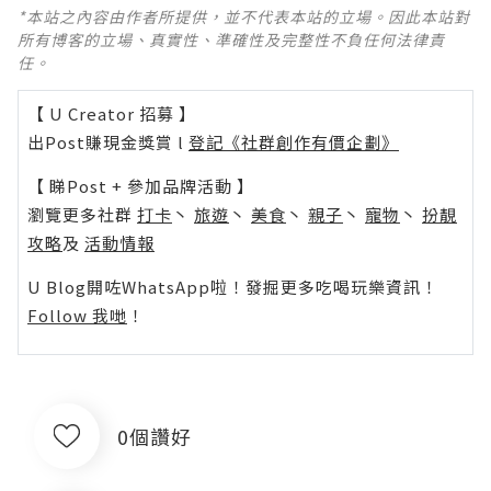
*本站之內容由作者所提供，並不代表本站的立場。因此本站對
所有博客的立場、真實性、準確性及完整性不負任何法律責
任。
【 U Creator 招募 】
出Post賺現金獎賞 l
登記《社群創作有價企劃》
【 睇Post + 參加品牌活動 】
瀏覽更多社群
打卡
丶
旅遊
丶
美食
丶
親子
丶
寵物
丶
扮靚
攻略
及
活動情報
U Blog開咗WhatsApp啦！發掘更多吃喝玩樂資訊！
Follow 我哋
！
0個讚好