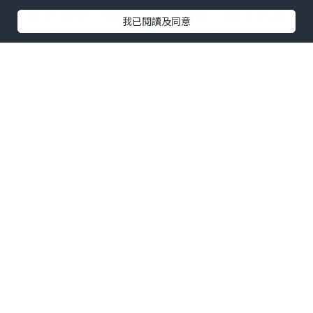
大面積清掃，確保地面清潔度，讓空間管
我已閱讀及同意
理者能以更精準方式控制維護成本，同時
提供到訪者乾淨舒適的環境。
消費流程的順暢程度也是吸引顧客留存的
關鍵。人潮聚集的餐飲或旅宿空間，餐飲
機器人展現出極高的應用價值。它能夠協
助分擔繁重的運送任務，將餐點或物品安
全送達指定位置。
餐飲機器人
的存在不僅
提升了送餐效率，更能讓現場服務人員從
重複性的體力勞動中解放，專注於提供更
貼心、更有溫度的顧客互動，創造無縫且
流暢的消費過程。
隱身於商業場景背後的物流與倉儲體系，