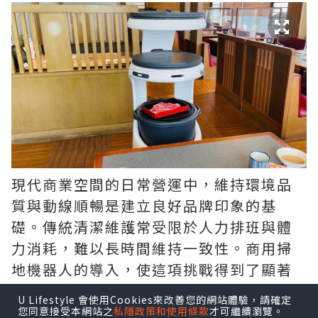
現代商業空間的日常營運中，維持環境品
質與動線順暢是建立良好品牌印象的基
礎。傳統清潔維護常受限於人力排班與體
力消耗，難以長時間維持一致性。商用掃
地機器人的導入，使這項挑戰得到了顯著
改善。具備智慧避障與極高效率的
商用掃
U Lifestyle 會使用Cookies來改善您的網站體驗，請確定
地機器人
，能在夜間或離峰時段自動進行
您同意接受本網站之
私隱政策和使用條款
才可繼續瀏覽。