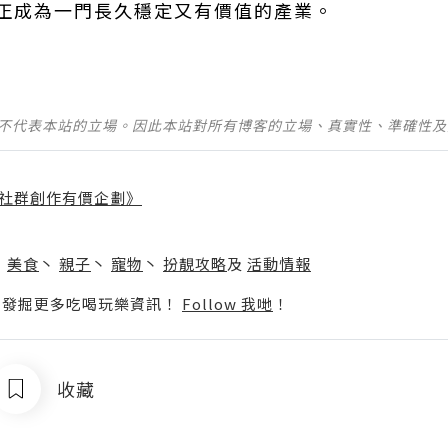
正成為一門長久穩定又有價值的產業。
並不代表本站的立場。因此本站對所有博客的立場、真實性、準確性
社群創作有價企劃》
】
丶
美食
丶
親子
丶
寵物
丶
扮靚攻略
及
活動情報
p啦！發掘更多吃喝玩樂資訊！
Follow 我哋
！
收藏