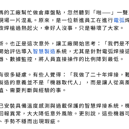
媽的工廠幫忙做倉庫盤點，忽然聽到「啪——」一聲
現場一片混亂。原來，是一位新進員工在進行
電弧
致焊槍過熱起火，幸好人沒事，只是嚇壞了大家。
新。也正是這次意外，讓工廠開始思考：「我們是
開始評估導入
智慧製造
系統，尤其是針對電弧焊接
器、數據監控，將人員直接操作的比例降到最低。
有很多疑慮。有些人覺得：「我做了二十年焊接，
製造的意義並不是「機器取代人」，而是讓人從高
值、需要判斷與經驗的事。
已安裝具備溫度感測與過載保護的智慧焊接系統，
回報異常，大大降低意外風險。更別說，這些機器
、手勢不穩而出現瑕疵。