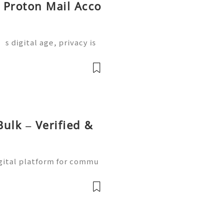
y Proton Mail Acco
s digital age, privacy is
 where Proton Mail come
 service designed to prot
前
ulk – Verified &
gital platform for commu
ne learning, and communit
w Naver accounts function