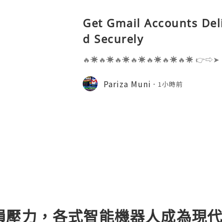
Get Gmail Accounts Del
d Securely
🔥☀️🔥☀️🔥☀️🔥☀️🔥☀️🔥☀️🔥☀️ 👉⇨➤
⇨➤ WhatsApp :+1 (909) 630-5664 
ail.com 👉⇨➤ Visit To Website: htt
Pariza Muni
1小時前
s one of the most widely used emai
損壓力，各式智能機器人成為現