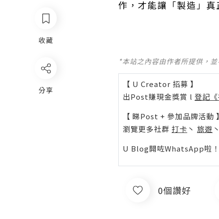
作，才能讓「製造」真
收藏
*本站之內容由作者所提供，
【 U Creator 招募 】
分享
出Post賺現金獎賞 l
登記《
【 睇Post + 參加品牌活動 
瀏覽更多社群
打卡
丶
旅遊
U Blog開咗WhatsAp
0個讚好