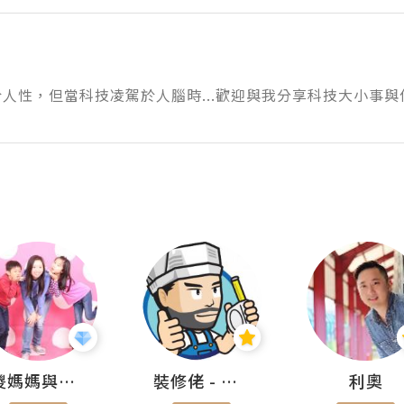
人性，但當科技凌駕於人腦時...歡迎與我分享科技大小事
儍媽媽與兩隻小魔怪之家
裝修佬 - 香港一站式網上裝修平台
利奧