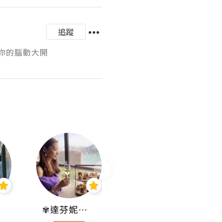
追蹤
與你的腦動大開
✾達芬妮•愛孩子•愛生活✾
wendysugar享受生活gogogo