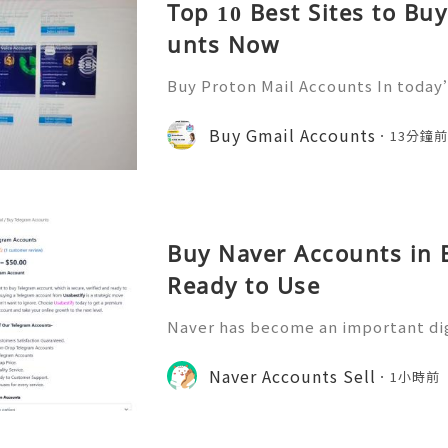
Top 10 Best Sites to Bu
unts Now
Buy Proton Mail Accounts In today’
more important than ever. That’s
s in—a secure and encrypted email
Buy Gmail Accounts
13分鐘
ect your communications. Bu
Buy Naver Accounts in B
Ready to Use
Naver has become an important di
nication, information access, onli
y participation. Understanding ho
Naver Accounts Sell
1小時前
can help individuals, educ