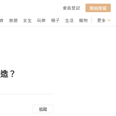
會員登記
開始撰寫
食
旅遊
女生
玩樂
親子
生活
寵物
行山
更多
打卡
製造？
追蹤