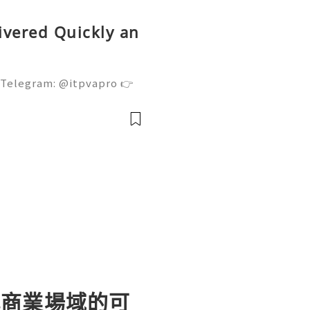
ivered Quickly an
 Telegram: @itpvapro 👉
👉⇨➤ Email : itpvapro@gm
ps://itpvapro.com Gmail i
l servi
代商業場域的可