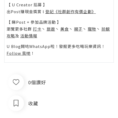
【 U Creator 招募 】
出Post賺現金獎賞 l
登記《社群創作有價企劃》
【 睇Post + 參加品牌活動 】
瀏覽更多社群
打卡
丶
旅遊
丶
美食
丶
親子
丶
寵物
丶
扮靚
攻略
及
活動情報
U Blog開咗WhatsApp啦！發掘更多吃喝玩樂資訊！
Follow 我哋
！
0個讚好
收藏