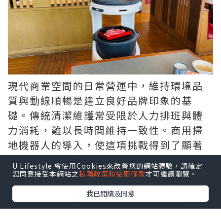
現代商業空間的日常營運中，維持環境品
質與動線順暢是建立良好品牌印象的基
礎。傳統清潔維護常受限於人力排班與體
力消耗，難以長時間維持一致性。商用掃
地機器人的導入，使這項挑戰得到了顯著
改善。具備智慧避障與極高效率的
商用掃
U Lifestyle 會使用Cookies來改善您的網站體驗，請確定
地機器人
，能在夜間或離峰時段自動進行
您同意接受本網站之
私隱政策和使用條款
才可繼續瀏覽。
大面積清掃，確保地面清潔度，讓空間管
我已閱讀及同意
理者能以更精準方式控制維護成本，同時
提供到訪者乾淨舒適的環境。