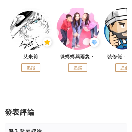
點滴
艾米莉
儍媽媽與兩隻小魔怪之家
追蹤
追蹤
追蹤
發表評論
登入
發表評論