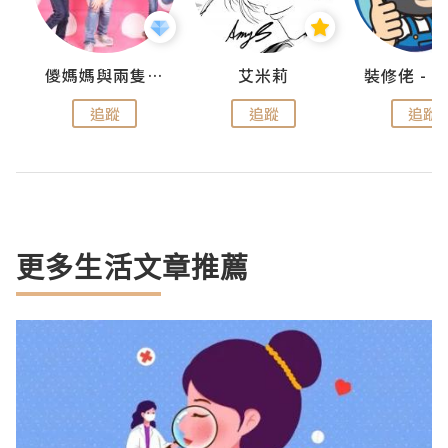
點滴
儍媽媽與兩隻小魔怪之家
艾米莉
追蹤
追蹤
追蹤
更多生活文章推薦