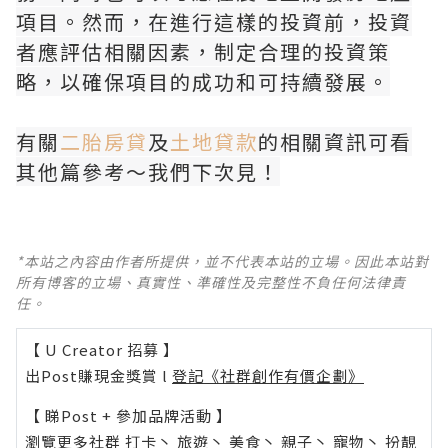
項目。然而，在進行這樣的投資前，投資
者應評估相關因素，制定合理的投資策
略，以確保項目的成功和可持續發展。
有關
二胎房貸
及
土地貸款
的相關資訊可看
其他篇參考～我們下次見！
*本站之內容由作者所提供，並不代表本站的立場。因此本站對
所有博客的立場、真實性、準確性及完整性不負任何法律責
任。
【 U Creator 招募 】
出Post賺現金獎賞 l
登記《社群創作有價企劃》
【 睇Post + 參加品牌活動 】
瀏覽更多社群
打卡
丶
旅遊
丶
美食
丶
親子
丶
寵物
丶
扮靚