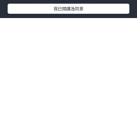
大面積清掃，確保地面清潔度，讓空間管
我已閱讀及同意
理者能以更精準方式控制維護成本，同時
提供到訪者乾淨舒適的環境。
消費流程的順暢程度也是吸引顧客留存的
關鍵。人潮聚集的餐飲或旅宿空間，餐飲
機器人展現出極高的應用價值。它能夠協
助分擔繁重的運送任務，將餐點或物品安
全送達指定位置。
餐飲機器人
的存在不僅
提升了送餐效率，更能讓現場服務人員從
重複性的體力勞動中解放，專注於提供更
貼心、更有溫度的顧客互動，創造無縫且
流暢的消費過程。
隱身於商業場景背後的物流與倉儲體系，