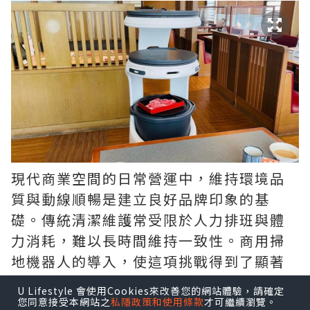
現代商業空間的日常營運中，維持環境品
質與動線順暢是建立良好品牌印象的基
礎。傳統清潔維護常受限於人力排班與體
力消耗，難以長時間維持一致性。商用掃
地機器人的導入，使這項挑戰得到了顯著
改善。具備智慧避障與極高效率的
商用掃
U Lifestyle 會使用Cookies來改善您的網站體驗，請確定
地機器人
，能在夜間或離峰時段自動進行
您同意接受本網站之
私隱政策和使用條款
才可繼續瀏覽。