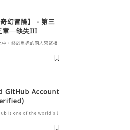
幻冒險】 - 第三
章—缺失III
之中，終於重逢的兩人緊緊相
ld GitHub Account
erified)
b is one of the world's l
elopment, trusted by mill
artups, and open-source c