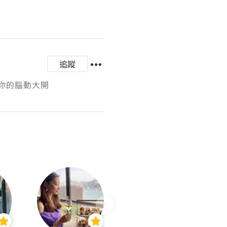
追蹤
與你的腦動大開