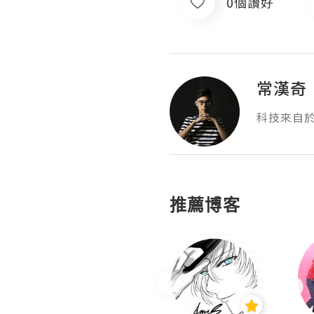
0個讚好
常漢奇
科技來自於
推薦博客