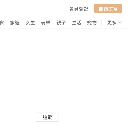
會員登記
開始撰寫
食
旅遊
女生
玩樂
親子
生活
寵物
行山
更多
打卡
追蹤