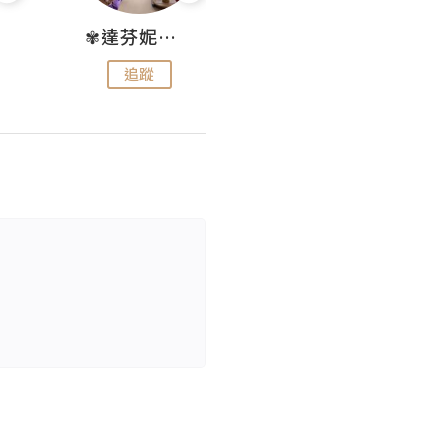
✾達芬妮•愛孩子•愛生活✾
wendysugar享受生活gogogo
追蹤
追蹤