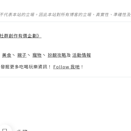
並不代表本站的立場。因此本站對所有博客的立場、真實性、準確性
社群創作有價企劃》
】
丶
美食
丶
親子
丶
寵物
丶
扮靚攻略
及
活動情報
p啦！發掘更多吃喝玩樂資訊！
Follow 我哋
！