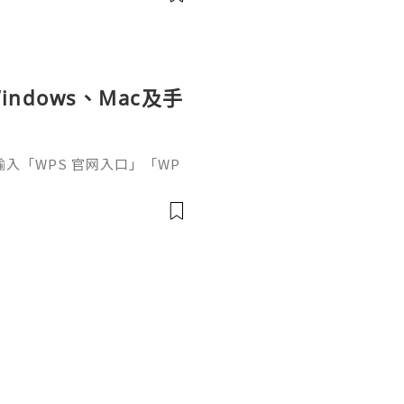
ndows、Mac及手
接輸入「WPS 官网入口」「WP
中往往同時出現官方網站、應
及第三方下載頁面。