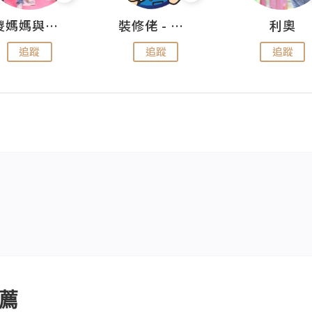
儍媽媽與兩隻小魔怪之家
裝修佬 - 香港一站式網上裝修平台
利奧
追蹤
追蹤
追蹤
薦