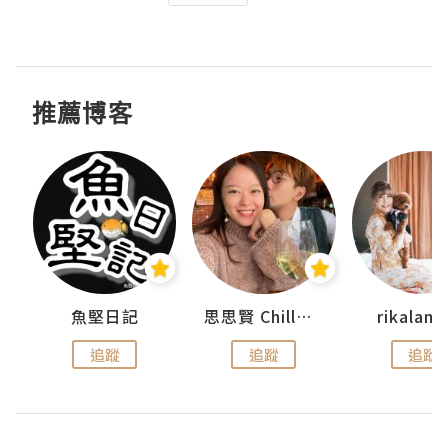
推薦博客
urnal
魚堅日記
思思賢 ChillMyBabe
rikala
追蹤
追蹤
追蹤