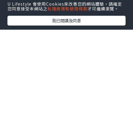
U Lifestyle 會使用Cookies來改善您的網站體驗，請確定
「 韓國炸醬麵 」到你家！
您同意接受本網站之
私隱政策和使用條款
才可繼續瀏覽。
我已閱讀及同意
Klook.com
韓國炸醬麵日？「블랙데
이」黑色情人節
熱愛炸醬麵的韓國人，在每年4月14日專門
為了炸醬麵而生的特別日子，我們叫做：
「블랙데이」黑色情人節。
這個節日雖然說是情人節，但其實主要是
對單身的人創建的一個有趣的節日！有點
像是我們光棍節的意思。在黑色情人節這
一天，主要是來慰勞那些在上兩個月的情