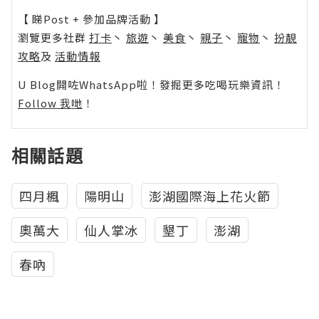
【 睇Post + 參加品牌活動 】
瀏覽更多社群
打卡
丶
旅遊
丶
美食
丶
親子
丶
寵物
丶
扮靚
攻略
及
活動情報
U Blog開咗WhatsApp啦！發掘更多吃喝玩樂資訊！
Follow 我哋
！
相關話題
四月楓
陽明山
澎湖國際海上花火節
奧萬大
仙人掌冰
墾丁
澎湖
春吶