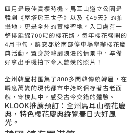
四月是最佳賞櫻時機。馬耳山道立公園是
韓劇《屋塔房王世子》以及《49天》的拍
攝地，更是全州的賞櫻聖地。入口處有一
整排延綿700尺的櫻花路，每年櫻花盛開的
4月中旬，鎮安郡於南部停車場舉辦櫻花慶
典活動。置身於韓劇浪漫的情景中，準備
好拿出手機拍下令人艷羨的照片！
全州韓屋村匯集了800多間韓傳統韓屋，在
瞬息萬變的現代都市中始終保存著古老面
貌，穿梭其中，感受古今交錯的體驗。
KLOOK推薦預訂：
全州馬耳山櫻花慶
典
，特色櫻花慶典縱覽春日大好風
光。