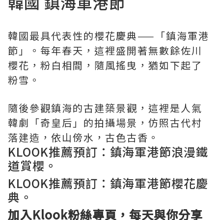
韓國 鎮海軍港節
韓國最具代表性的櫻花慶典——「鎮海軍港
節」。每年春天，這裡盛開著無數餘佐川
櫻花，粉白相間，隨風搖曳，猶如下起了
粉雪。
隨後參觀鎮海的古建築景觀，這裡是人氣
韓劇「奇皇后」的拍攝場景，仿照古代村
落建造，依山傍水，古色古香。
KLOOK推薦預訂：
鎮海軍港節浪漫鐵
道賞櫻
。
KLOOK推薦預訂：
鎮海軍港節櫻花慶
典
。
加入
Klook粉絲專頁
，每天與你分享