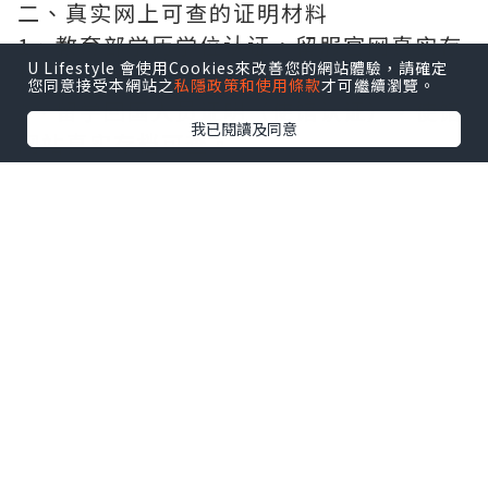
二、真实网上可查的证明材料
1、教育部学历学位认证，留服官网真实存
U Lifestyle 會使用Cookies來改善您的網站體驗，請確定
档可查，永久存档。
您同意接受本網站之
私隱政策和使用條款
才可繼續瀏覽。
2、留学回国人员证明（使馆认证），使馆
我已閱讀及同意
网站真实存档可查。
3丶部分学校真实学历学历认证（官网可
查）
、办理流程：
1、收集客户办理信息；
2、客户付定金下单；
3、公司确认到账转制作点做电子图；
4、电子图做好发给客户确认；
5、电子图确认好转成品部做成品；
6、成品做好拍照或者视频确认再付余款；
7、快递给客户（国内顺丰，国外DHL）。