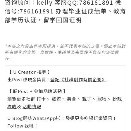
咨询顾问：kelly 客服QQ:786161891 微
信号:786161891 办理毕业证成绩单、教育
部学历认证，留学回国证明
*本站之內容由作者所提供，並不代表本站的立場。因此本站對
所有博客的立場、真實性、準確性及完整性不負任何法律責
任。
【 U Creator 招募 】
出Post賺現金獎賞 l
登記《社群創作有價企劃》
【 睇Post + 參加品牌活動 】
瀏覽更多社群
打卡
丶
旅遊
丶
美食
丶
親子
丶
寵物
丶
扮靚
攻略
及
活動情報
U Blog開咗WhatsApp啦！發掘更多吃喝玩樂資訊！
Follow 我哋
！