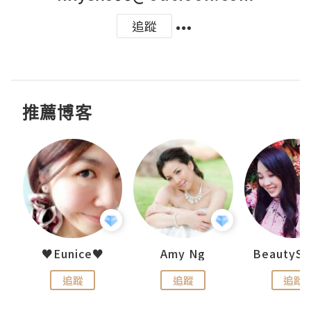
追蹤
推薦博客
h 夏沫
♥Eunice♥
Amy Ng
追蹤
追蹤
追蹤