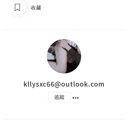
收藏
kllysxc66@outlook.com
追蹤