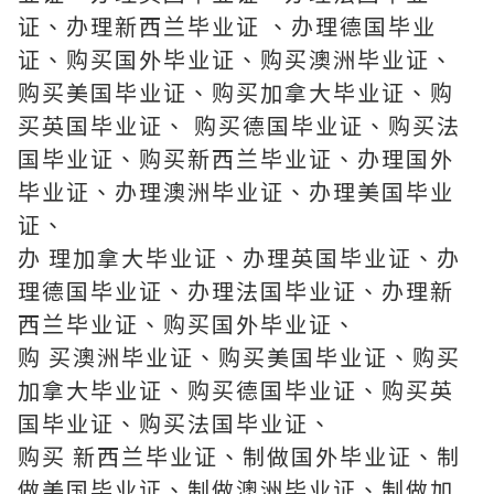
证、办理新西兰毕业证 、办理德国毕业
证、购买国外毕业证、购买澳洲毕业证、
购买美国毕业证、购买加拿大毕业证、购
买英国毕业证、 购买德国毕业证、购买法
国毕业证、购买新西兰毕业证、办理国外
毕业证、办理澳洲毕业证、办理美国毕业
证、
办 理加拿大毕业证、办理英国毕业证、办
理德国毕业证、办理法国毕业证、办理新
西兰毕业证、购买国外毕业证、
购 买澳洲毕业证、购买美国毕业证、购买
加拿大毕业证、购买德国毕业证、购买英
国毕业证、购买法国毕业证、
购买 新西兰毕业证、制做国外毕业证、制
做美国毕业证、制做澳洲毕业证、制做加