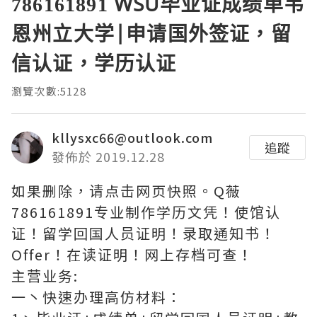
786161891 WSU毕业证成绩单韦
恩州立大学|申请国外签证，留
信认证，学历认证
瀏覽次數:5128
kllysxc66@outlook.com
追蹤
發佈於 2019.12.28
如果删除，请点击网页快照。Q薇
786161891专业制作学历文凭！使馆认
证！留学回国人员证明！录取通知书！
Offer！在读证明！网上存档可查！
主营业务:
一丶快速办理高仿材料：