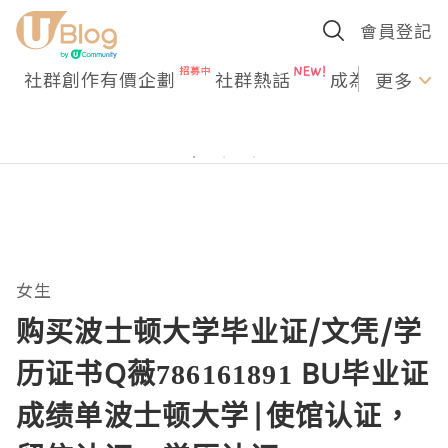
會員登記
社群創作有價企劃
社群熱話
成為U Creato
更多
女生
购买波士顿大学毕业证/文凭/学
历证书Q薇786161891 BU毕业证
成绩单波士顿大学|使馆认证，