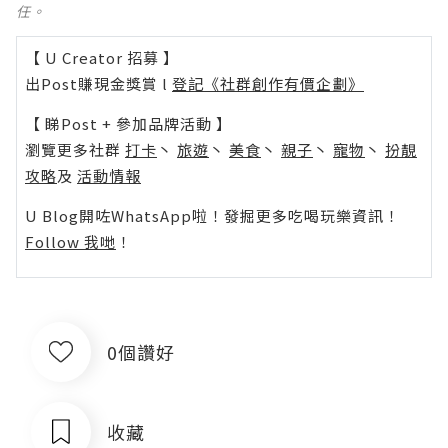
任。
【 U Creator 招募 】
出Post賺現金獎賞 l
登記《社群創作有價企劃》
【 睇Post + 參加品牌活動 】
瀏覽更多社群
打卡
丶
旅遊
丶
美食
丶
親子
丶
寵物
丶
扮靚
攻略
及
活動情報
U Blog開咗WhatsApp啦！發掘更多吃喝玩樂資訊！
Follow 我哋
！
0個讚好
收藏