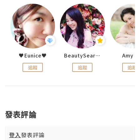
h 夏沫
♥Eunice♥
BeautySearch
Amy N
追蹤
追蹤
追蹤
發表評論
登入
發表評論