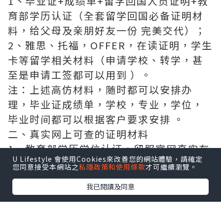
1丶毕业证+成绩单+留学回国人员证明+教
育部学历认证（全套留学回国必备证明材
料，给父母及亲朋好友一份 完美交代）；
2、雅思、托福，OFFER，在读证明，学生
卡等留学相关材料（申请学校、转学，甚
至是申请工签都可以用到 ）。
注：上述高仿材料，随时都可以安排办
理，毕业证成绩单，学校，专业，学位，
毕业时间都可以根据客户要求安排 。
二、真实网上可查的证明材料
1、教育部学历学位认证，留服官网真实存
U Lifestyle 會使用Cookies來改善您的網站體驗，請確定
档可查，永久存档。
您同意接受本網站之
私隱政策和使用條款
才可繼續瀏覽。
2、留学回国人员证明（使馆认证），使馆
我已閱讀及同意
网站真实存档可查。
3丶部分学校真实学历学历认证（官网可