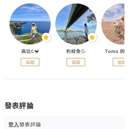
)
高比C🐒
豹紋魚💦
追蹤
追蹤
追蹤
發表評論
登入
發表評論