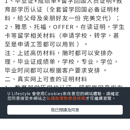
1丶毕业证+成绩单+留学回国人员证明+教
育部学历认证（全套留学回国必备证明材
料，给父母及亲朋好友一份 完美交代）；
2、雅思、托福，OFFER，在读证明，学生
卡等留学相关材料（申请学校、转学，甚
至是申请工签都可以用到 ）。
注：上述高仿材料，随时都可以安排办
理，毕业证成绩单，学校，专业，学位，
毕业时间都可以根据客户要求安排 。
二、真实网上可查的证明材料
1、教育部学历学位认证，留服官网真实存
U Lifestyle 會使用Cookies來改善您的網站體驗，請確定
档可查，永久存档。
您同意接受本網站之
私隱政策和使用條款
才可繼續瀏覽。
2、留学回国人员证明（使馆认证），使馆
我已閱讀及同意
网站真实存档可查。
3丶部分学校真实学历学历认证（官网可