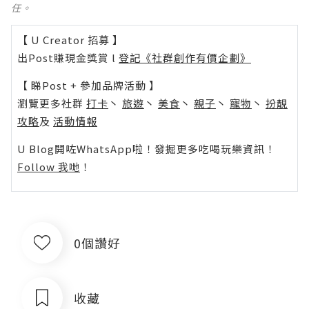
任。
【 U Creator 招募 】
出Post賺現金獎賞 l
登記《社群創作有價企劃》
【 睇Post + 參加品牌活動 】
瀏覽更多社群
打卡
丶
旅遊
丶
美食
丶
親子
丶
寵物
丶
扮靚
攻略
及
活動情報
U Blog開咗WhatsApp啦！發掘更多吃喝玩樂資訊！
Follow 我哋
！
0個讚好
收藏