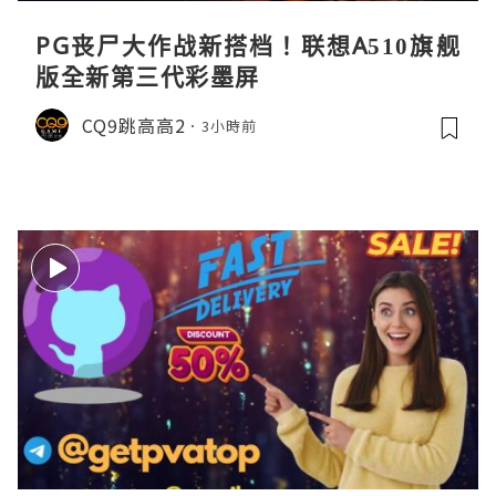
PG丧尸大作战新搭档！联想A510旗舰
版全新第三代彩墨屏
CQ9跳高高2
3小時前