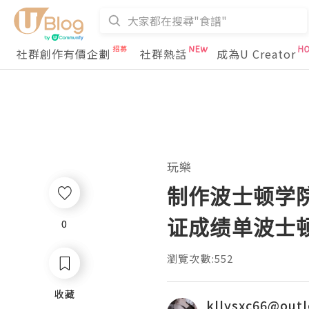
社群創作有價企劃
社群熱話
成為U Creator
玩樂
制作波士顿学院毕
证成绩单波士
0
0
瀏覽次數:552
收藏
收藏
kllysxc66@out