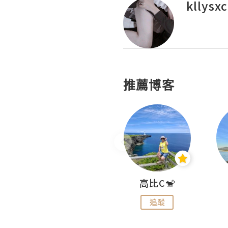
kllysx
推薦博客
Nei Ho! 你好:)
高比C🐒
追蹤
追蹤