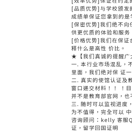
[效率优势]保证在约
[品质优势]与学校颁
成绩单保证您拿到的是
[保密优势]我们绝不
供更优质的体验和服务
[价格优势]我们在保
释什么是高性 价比。
★【我们真诚的提醒广
一. 本行业市场混乱，
里面，我们绝对保 证
二. 真实的使馆认证
窗口递交材料！！ ！
并不是教育部官网，也
三. 随时可以监视进
为不值得，完全可以 
咨询顾问：kelly 客服
证，留学回国证明