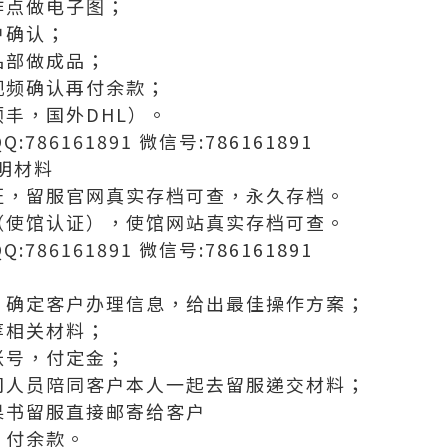
作点做电子图；
户确认；
品部做成品；
视频确认再付余款；
丰，国外DHL）。
:786161891 微信号:786161891
明材料
证，留服官网真实存档可查，永久存档。
（使馆认证），使馆网站真实存档可查。
:786161891 微信号:786161891
，确定客户办理信息，给出最佳操作方案；
等相关材料；
账号，付定金；
司人员陪同客户本人一起去留服递交材料；
果书留服直接邮寄给客户
，付余款。