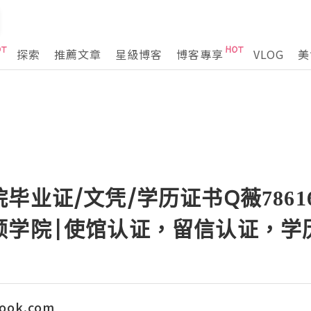
探索
推薦文章
星級博客
博客專享
VLOG
美
业证/文凭/学历证书Q薇786161
顿学院|使馆认证，留信认证，学
look.com