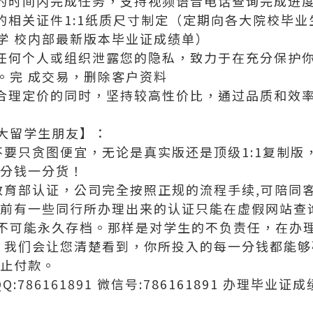
定的时间内完成任务，支持视频语音电话查询完成进
发的相关证件1:1纸质尺寸制定（定期向各大院校毕
学 校内部最新版本毕业证成绩单）
向任何个人或组织泄露您的隐私，致力于在充分保护
。完 成交易，删除客户资料
证合理定价的同时，坚持较高性价比，通过品质和效
大留学生朋友】：
不要只贪图便宜，无论是真实版还是顶级1:1复制
一分钱一分货！
及教育部认证，公司完全按照正规的流程手续,可陪同
目前有一些同行所办理出来的认证只能在虚假网站查询
不可能永久存档。那样是对学生的不负责任，在办理
度，我们会让您清楚看到，你所投入的每一分钱都能
中止付款。
QQ:786161891 微信号:786161891 办理毕