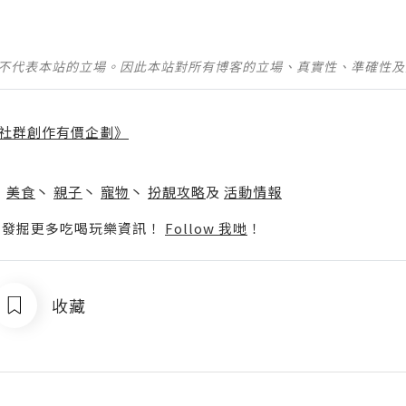
並不代表本站的立場。因此本站對所有博客的立場、真實性、準確性
社群創作有價企劃》
】
丶
美食
丶
親子
丶
寵物
丶
扮靚攻略
及
活動情報
p啦！發掘更多吃喝玩樂資訊！
Follow 我哋
！
收藏