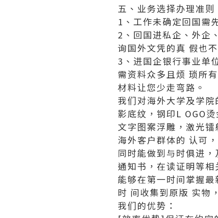
五、业务选择办理准则
1、工作未确定回国需
2、回国进私企、外企
询国外文凭的真 假也
3、进国企银行事业单
需资料众多且烦 琐所
材料让您少走弯路。
我们对海外大学及学院
影底纹，钢印L OGO
文字图案浮雕，激光镭
海外客户群体的 认可
同时能做到与时俱进，
通知书，在读证明等相
能够在第一时间掌握最
时 间收集到原版 实物
我们的优势：