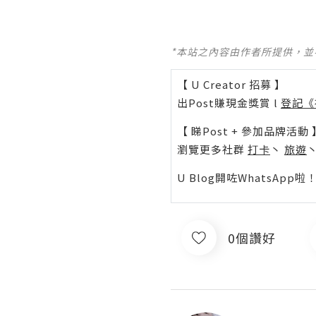
*本站之內容由作者所提供，
【 U Creator 招募 】
出Post賺現金獎賞 l
登記《
【 睇Post + 參加品牌活動 
瀏覽更多社群
打卡
丶
旅遊
U Blog開咗WhatsAp
0個讚好