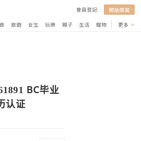
會員登記
開始撰寫
食
旅遊
女生
玩樂
親子
生活
寵物
行山
更多
打卡
891 BC毕业
历认证